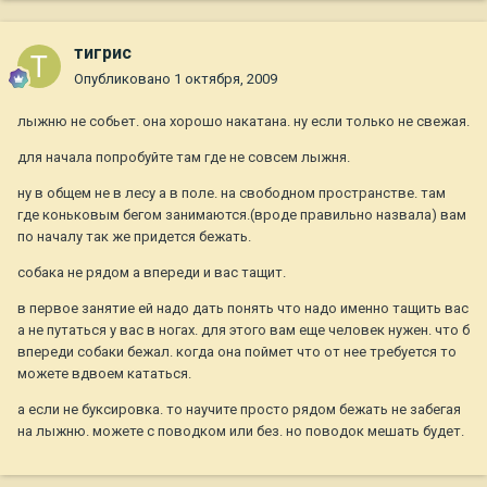
тигрис
Опубликовано
1 октября, 2009
лыжню не собьет. она хорошо накатана. ну если только не свежая.
для начала попробуйте там где не совсем лыжня.
ну в общем не в лесу а в поле. на свободном пространстве. там
где коньковым бегом занимаются.(вроде правильно назвала) вам
по началу так же придется бежать.
собака не рядом а впереди и вас тащит.
в первое занятие ей надо дать понять что надо именно тащить вас
а не путаться у вас в ногах. для этого вам еще человек нужен. что б
впереди собаки бежал. когда она поймет что от нее требуется то
можете вдвоем кататься.
а если не буксировка. то научите просто рядом бежать не забегая
на лыжню. можете с поводком или без. но поводок мешать будет.