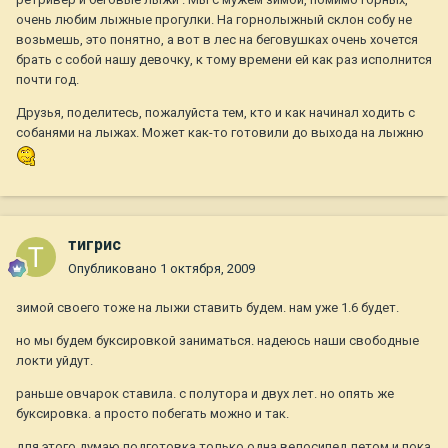
очень любим лыжные прогулки. На горнолыжный склон собу не
возьмешь, это понятно, а вот в лес на беговушках очень хочется
брать с собой нашу девочку, к тому времени ей как раз исполнится
почти год.
Друзья, поделитесь, пожалуйста тем, кто и как начинал ходить с
собанями на лыжах. Может как-то готовили до выхода на лыжню
тигрис
Опубликовано
1 октября, 2009
зимой своего тоже на лыжи ставить будем. нам уже 1.6 будет.
но мы будем буксировкой заниматься. надеюсь наши свободные
локти уйдут.
раньше овчарок ставила. с полутора и двух лет. но опять же
буксировка. а просто побегать можно и так.
для этого думаю подготовка только одна велосипед летом и пока