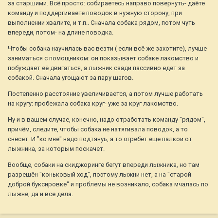
за старшими. Всё просто: собираетесь направо повернуть- даёте
команду и поддёргиваете поводок в нужную сторону, при
выполнении хвалите, и т.п.. Сначала собака рядом, потом чуть
впереди, потом- на длине поводка.
Чтобы собака научилась вас везти ( если всё же захотите), лучше
заниматься с помощником: он показывает собаке лакомство и
побуждает её двигаться, а лыжник сзади пассивно едет за
собакой. Сначала угощают за пару шагов.
Постепенно расстояние увеличивается, а потом лучше работать
на кругу: пробежала собака круг- уже за круг лакомство.
Ну и в вашем случае, конечно, надо отработать команду "рядом",
причём, следите, чтобы собака не натягивала поводок, а то
снесёт. И "ко мне" надо подтянуь, а то огребёт ещё палкой от
лыжника, за которым поскачет.
Вообще, собаки на скиджоринге бегут впереди лыжника, но там
разрешён "коньковый ход", поэтому лыжни нет, а на "старой
доброй буксировке" и проблемы не возникало, собака мчалась по
лыжне, да и все дела.