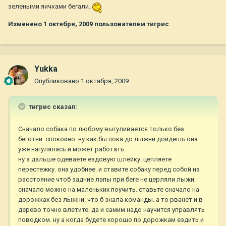
зелеными яичками бегали.
Изменено
1 октября, 2009
пользователем тигрис
Yukka
Опубликовано
1 октября, 2009
тигрис сказал:
Сначало собака по любому выгуливается только без
беготни. спокойно. ну как бы пока до лыжни дойдешь она
уже нагулялась и может работать.
ну а дальше одеваете ездовую шлейку. цепляете
перестежку. она удобнее. и ставите собаку перед собой на
расстояние чтоб задние лапы при беге не церляли лыжи.
сначало можно на маленьких поучить. ставьте сначало на
дорожках без лыжни. что б знала команды. а то рванет и в
дерево точно влетите. да и самим надо научится управлять
поводком. ну а когда будете хорошо по дорожкам ездить и