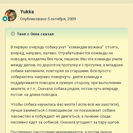
Yukka
Опубликовано
5 октября, 2009
Таня с Олли сказал:
В первую очередь собаку учат "командам вожака": стоять,
вперёд, направо, налево. Отрабатываются команды на
поводке, владелец без лыж, пешком. Мы эти команды учили
между делом, по дороге на прогулку и с прогулки, а младшие
собаки запомнили, повторяя за старшими. Всё просто:
собираетесь направо повернуть- даёте команду и
поддёргиваете поводок в нужную сторону, при выполнении
хвалите, и т.п.. Сначала собака рядом, потом чуть впереди,
потом- на длине поводка.
Чтобы собака научилась вас везти ( если всё же захотите),
лучше заниматься с помощником: он показывает собаке
лакомство и побуждает её двигаться, а лыжник сзади
пассивно едет за собакой. Сначала угощают за пару шагов.
Постепенно расстояние увеличивается, а потом лучше