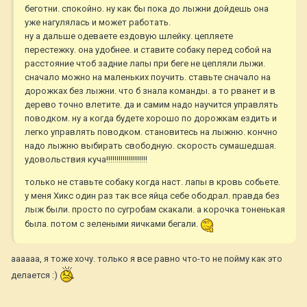
беготни. спокойно. ну как бы пока до лыжни дойдешь она
уже нагулялась и может работать.
ну а дальше одеваете ездовую шлейку. цепляете
перестежку. она удобнее. и ставите собаку перед собой на
расстояние чтоб задние лапы при беге не цепляли лыжи.
сначало можно на маленьких поучить. ставьте сначало на
дорожках без лыжни. что б знала команды. а то рванет и в
дерево точно влетите. да и самим надо научится управлять
поводком. ну а когда будете хорошо по дорожкам ездить и
легко управлять поводком. становитесь на лыжню. кончно
надо лыжню выбирать свободную. скорость сумашедшая.
удовольствия куча!!!!!!!!!!!!!!!!!!!!
только не ставьте собаку когда наст. лапы в кровь собьете.
у меня Хикс один раз так все яйца себе ободрал. правда без
лыж были. просто по сугробам скакали. а корочка тоненькая
была. потом с зелеными яичками бегали.
аааааа, я тоже хочу. только я все равно что-то не пойму как это
делается :)