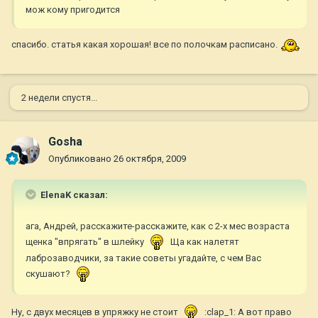
мож кому пригодится
спасибо. статья какая хорошая! все по полочкам расписано.
2 недели спустя...
Gosha
Опубликовано
26 октября, 2009
ElenaK сказал:
ага, Андрей, расскажите-расскажите, как с 2-х мес возраста
щенка "впрягать" в шлейку
Ща как налетят
лаброзаводчики, за такие советы угадайте, с чем Вас
скушают?
Ну, с двух месяцев в упряжку не стоит
:clap_1: А вот право