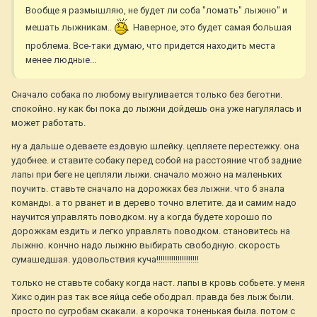
Вообще я размышляю, не будет ли соба "ломать" лыжню" и
мешать лыжникам..
Наверное, это будет самая большая
проблема. Все-таки думаю, что придется находить места
менее людные...
Сначало собака по любому выгуливается только без беготни.
спокойно. ну как бы пока до лыжни дойдешь она уже нагулялась и
может работать.
ну а дальше одеваете ездовую шлейку. цепляете перестежку. она
удобнее. и ставите собаку перед собой на расстояние чтоб задние
лапы при беге не цепляли лыжи. сначало можно на маленьких
поучить. ставьте сначало на дорожках без лыжни. что б знала
команды. а то рванет и в дерево точно влетите. да и самим надо
научится управлять поводком. ну а когда будете хорошо по
дорожкам ездить и легко управлять поводком. становитесь на
лыжню. кончно надо лыжню выбирать свободную. скорость
сумашедшая. удовольствия куча!!!!!!!!!!!!!!!!!!!!
только не ставьте собаку когда наст. лапы в кровь собьете. у меня
Хикс один раз так все яйца себе ободрал. правда без лыж были.
просто по сугробам скакали. а корочка тоненькая была. потом с