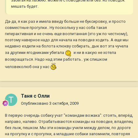
забегая на лыжню. можете с поводком или без. но поводок
мешать будет.
Да-да, я как раз и имела ввиду больше не буксировку, и просто
совместные прогулки.. Ну поскольку у нас соба такая
гиперактивная и не очень еще воспитанная (это уж по честному),
поэтому наверное надо для начала на поводке ходить. А еще мы
недавно ездили на болота клюкву собирать, дык вот эта чучела
за другими ягодниками убегала
и ни в какую не хотела
возвращаться. Надо над этим работать.. уж слишком
человеколюб она у нас
Таня с Олли
Опубликовано
3 октября, 2009
В первую очередь собаку учат "командам вожака": стоять, вперёд,
направо, налево. Отрабатываются команды на поводке, владелец
без лыж, пешком. Мы эти команды учили между делом, по дороге
на прогулку и с прогулки, а младшие собаки запомнили, повторяя