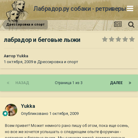
Лабрадор.ру собаки - ретриверы
Дрессировка и спорт
лабрадор и беговые лыжи
Автор
Yukka
1 октября, 2009
в
Дрессировка и спорт
НАЗАД
Страница 1 из 3
ДАЛЕЕ
Yukka
Опубликовано
1 октября, 2009
Всем привет! Может немного рано пишу об этом, пока еще осень,
но все же хочется услышать о следующем опыте форумчан -
ретривер и беговые лыжи . Мы с мужем зимой, помимо горных,