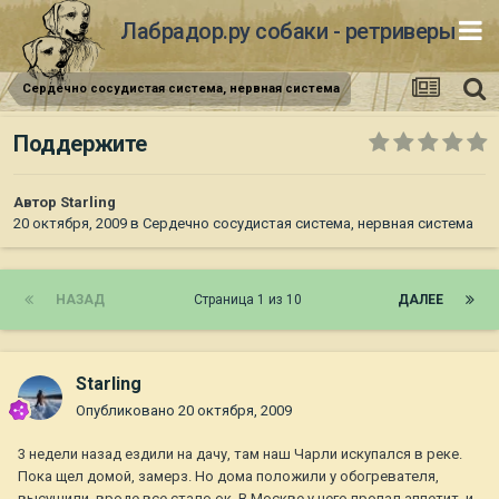
Лабрадор.ру собаки - ретриверы
Сердечно сосудистая система, нервная система
Поддержите
Автор
Starling
20 октября, 2009
в
Сердечно сосудистая система, нервная система
НАЗАД
Страница 1 из 10
ДАЛЕЕ
Starling
Опубликовано
20 октября, 2009
3 недели назад ездили на дачу, там наш Чарли искупался в реке.
Пока щел домой, замерз. Но дома положили у обогревателя,
высушили, вроде все стало ок. В Москве у него пропал аппетит, и