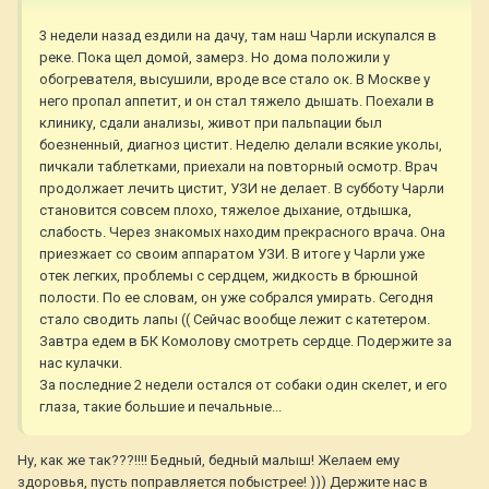
3 недели назад ездили на дачу, там наш Чарли искупался в
реке. Пока щел домой, замерз. Но дома положили у
обогревателя, высушили, вроде все стало ок. В Москве у
него пропал аппетит, и он стал тяжело дышать. Поехали в
клинику, сдали анализы, живот при пальпации был
боезненный, диагноз цистит. Неделю делали всякие уколы,
пичкали таблетками, приехали на повторный осмотр. Врач
продолжает лечить цистит, УЗИ не делает. В субботу Чарли
становится совсем плохо, тяжелое дыхание, отдышка,
слабость. Через знакомых находим прекрасного врача. Она
приезжает со своим аппаратом УЗИ. В итоге у Чарли уже
отек легких, проблемы с сердцем, жидкость в брюшной
полости. По ее словам, он уже собрался умирать. Сегодня
стало сводить лапы (( Сейчас вообще лежит с катетером.
Завтра едем в БК Комолову смотреть сердце. Подержите за
нас кулачки.
За последние 2 недели остался от собаки один скелет, и его
глаза, такие большие и печальные...
Ну, как же так???!!!! Бедный, бедный малыш! Желаем ему
здоровья, пусть поправляется побыстрее! ))) Держите нас в