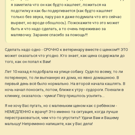
я заметила что он как будто кашлеет, ложиться на
подстилку и как бы подергивается (как будто кашляет
только без звука, пару раз я даже подумала что его сейчас
вырвет, но вроде обошлось). Пожскажите что это может
быть и что надо сделать, а то очень переживаю за
малявочку. Заранее спасибо за помощь!!!
Сделать надо одно - СРОЧНО к ветеринару вместе с щенком!!! ЭТО
может оказаться что угодно. Кто знает, как щена содержали до
того, как он попал к Вам!
Лет 10 назад я подобрала на улице собаку. Судя по всему, то ли
потерянную, то ли выгнанную из дома, но явно домашнюю. В
первый день всё было нормально. На второй начала кашлять. В
ночь начал поносить, потом, ближе к утру - судороги. Поехали в
клинику, оказалось - чумка! Пёсу пришлось усыпить...
Я не хочу Вас пугать, но с маленьким щеном как с ребёнком -
НЕМЕДЛЕННО к врачу!! Это именно та ситуация, когда лучше
перестраховаться, чем что-то упустить!! Удачи Вам и Вашему
малышу! Непременно напишите, как у Вас дела!