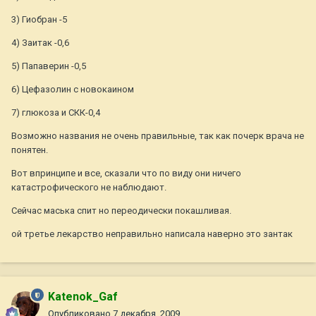
3) Гиобран -5
4) Заитак -0,6
5) Папаверин -0,5
6) Цефазолин с новокаином
7) глюкоза и СКК-0,4
Возможно названия не очень правильные, так как почерк врача не
понятен.
Вот впринципе и все, сказали что по виду они ничего
катастрофического не наблюдают.
Сейчас маська спит но переодически покашливая.
ой третье лекарство неправильно написала наверно это зантак
Katenok_Gaf
Опубликовано
7 декабря, 2009