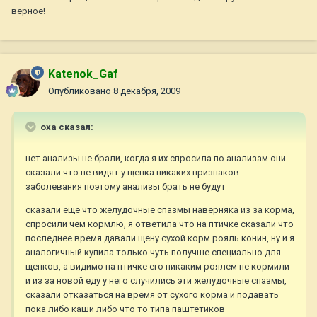
верное!
Katenok_Gaf
Опубликовано
8 декабря, 2009
oxa сказал:
нет анализы не брали, когда я их спросила по анализам они
сказали что не видят у щенка никаких признаков
заболевания поэтому анализы брать не будут
сказали еще что желудочные спазмы наверняка из за корма,
спросили чем кормлю, я ответила что на птичке сказали что
последнее время давали щену сухой корм рояль конин, ну и я
аналогичный купила только чуть получше специально для
щенков, а видимо на птичке его никаким роялем не кормили
и из за новой еду у него случились эти желудочные спазмы,
сказали отказаться на время от сухого корма и подавать
пока либо каши либо что то типа паштетиков