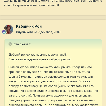
Щенки на птичьем рынке могут не только простудиться, там полно
всякой заразы, при чем смертельной!
Кабанчик Рой
Опубликовано
7 декабря, 2009
oxa сказал:
Добрый вечер уважаемые форумчане!!!
Вчера нам подарили щенка лабрадорчика!
Был он куплен вчера же на птичьем рынке. Когда нам его
принесли сразу вроде никаких отклонений не заметила.
Щенку 2 месяца, прививок еще не делали только сказали
какую то сыворотку сделали и проглистовали. Ближе к
вечеру я заметила у щенка сопли (как мне сказали кто его
покупал что щенки сидели в ящике и было холодно может из
за этого сопли). Помыла ему мордочку и улеглись спать.
Сегодня утром он встал и сразу начал играться и в течении
дня вроде ничего больше не происходило. А сейчас к вечеру