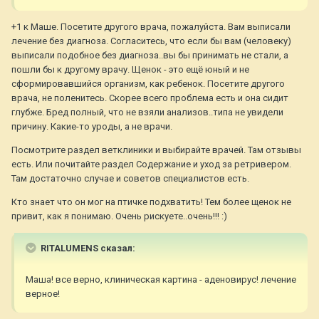
+1 к Маше. Посетите другого врача, пожалуйста. Вам выписали
лечение без диагноза. Согласитесь, что если бы вам (человеку)
выписали подобное без диагноза..вы бы принимать не стали, а
пошли бы к другому врачу. Щенок - это ещё юный и не
сформировавшийся организм, как ребенок. Посетите другого
врача, не поленитесь. Скорее всего проблема есть и она сидит
глубже. Бред полный, что не взяли анализов..типа не увидели
причину. Какие-то уроды, а не врачи.
Посмотрите раздел ветклиники и выбирайте врачей. Там отзывы
есть. Или почитайте раздел Содержание и уход за ретривером.
Там достаточно случае и советов специалистов есть.
Кто знает что он мог на птичке подхватить! Тем более щенок не
привит, как я понимаю. Очень рискуете..очень!!! :)
RITALUMENS сказал:
Маша! все верно, клиническая картина - аденовирус! лечение
верное!