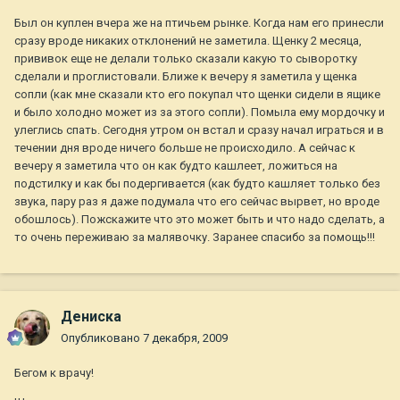
Был он куплен вчера же на птичьем рынке. Когда нам его принесли
сразу вроде никаких отклонений не заметила. Щенку 2 месяца,
прививок еще не делали только сказали какую то сыворотку
сделали и проглистовали. Ближе к вечеру я заметила у щенка
сопли (как мне сказали кто его покупал что щенки сидели в ящике
и было холодно может из за этого сопли). Помыла ему мордочку и
улеглись спать. Сегодня утром он встал и сразу начал играться и в
течении дня вроде ничего больше не происходило. А сейчас к
вечеру я заметила что он как будто кашлеет, ложиться на
подстилку и как бы подергивается (как будто кашляет только без
звука, пару раз я даже подумала что его сейчас вырвет, но вроде
обошлось). Пожскажите что это может быть и что надо сделать, а
то очень переживаю за малявочку. Заранее спасибо за помощь!!!
Дениска
Опубликовано
7 декабря, 2009
Бегом к врачу!