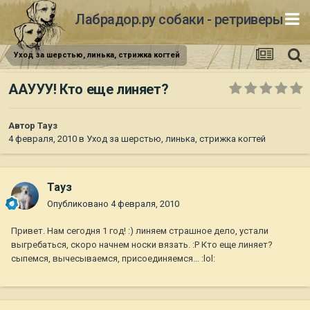
Лабрадор.ру собаки - ретриверы
Уход за шерстью, линька, стрижка когтей
ААУУУ! Кто еще линяет?
Автор
Тауз
4 февраля, 2010
в
Уход за шерстью, линька, стрижка когтей
Тауз
Опубликовано
4 февраля, 2010
Привет. Нам сегодня 1 год! :) линяем страшное дело, устали
выгребаться, скоро начнем носки вязать. :P Кто еще линяет?
сыпемся, вычесываемся, присоединяемся... :lol: