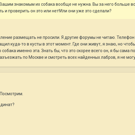
 Вашим знакомым их собака вообще не нужна. Вы за него больше во
 и проверить он это или нет!Или они уже это сделали?
вление размещать не просили. Я другие форумы не читаю. Телефон
ащил куда-то в кусты в этот момент. Где они живут, я знаю, но чт
собака именно эта. Знать бы, что это скорее всего он, я бы сама п
 разъезжать по Москве и смотреть всех найденных лабров, я не мог
 Посмотрим.
рдинат?