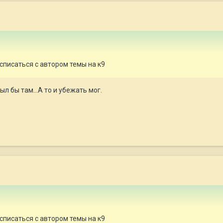
списаться с автором темы на к9
ыл бы там...А то и убежать мог.
списаться с автором темы на к9