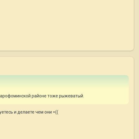
в Нарофоминской районе тоже рыжеватый.
етесь и делаете чем они =((