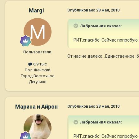
Margi
Опубликовано
28 мая, 2010
Лабромания сказал:
РИТ,спасибо! Сейчас попробую 
Пользователи.
От нас не далеко...Единственное, б
6,9 тыс
Пол:
Женский
Город:
Восточное
Дегунино
Марина и Айрон
Опубликовано
28 мая, 2010
Лабромания сказал:
РИТ,спасибо! Сейчас попробую 