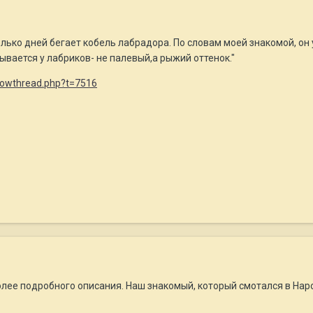
ько дней бегает кобель лабрадора. По словам моей знакомой, он ув
зывается у лабриков- не палевый,а рыжий оттенок."
showthread.php?t=7516
более подробного описания. Наш знакомый, который смотался в Н