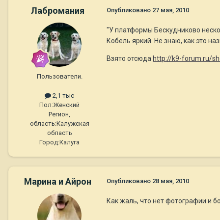
Лабромания
Опубликовано
27 мая, 2010
"У платформы Бескудниково нескол
Кобель яркий. Не знаю, как это на
Взято отсюда
http://k9-forum.ru/
Пользователи.
2,1 тыс
Пол:
Женский
Регион,
область:
Калужская
область
Город:
Калуга
Марина и Айрон
Опубликовано
28 мая, 2010
Как жаль, что нет фотографии и 