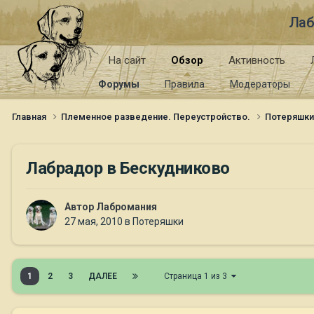
Лаб
На сайт
Обзор
Активность
Форумы
Правила
Модераторы
Главная
Племенное разведение. Переустройство.
Потеряшк
Лабрадор в Бескудниково
Автор
Лабромания
27 мая, 2010
в
Потеряшки
1
2
3
ДАЛЕЕ
Страница 1 из 3