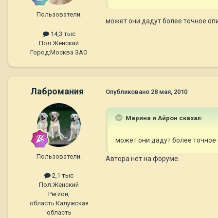
Пользователи.
может они дадут более точное оп
14,3 тыс
Пол:
Женский
Город:
Москва ЗАО
Лабромания
Опубликовано
28 мая, 2010
Марина и Айрон сказал:
может они дадут более точное 
Пользователи.
Автора нет на форуме.
2,1 тыс
Пол:
Женский
Регион,
область:
Калужская
область