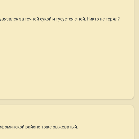
язался за течной сукой и тусуется с ней. Никто не терял?
арофоминской районе тоже рыжеватый.