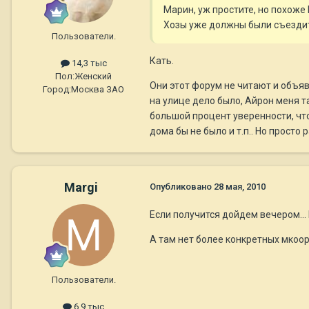
Марин, уж простите, но похоже
Хозы уже должны были съездить
Пользователи.
Кать.
14,3 тыс
Пол:
Женский
Они этот форум не читают и объя
Город:
Москва ЗАО
на улице дело было, Айрон меня т
большой процент уверенности, что 
дома бы не было и т.п.. Но просто
Margi
Опубликовано
28 мая, 2010
Если получится дойдем вечером...
А там нет более конкретных мкоо
Пользователи.
6,9 тыс