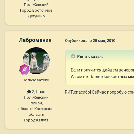
Пол:
Женский
Город:
Восточное
Дегунино
Лабромания
Опубликовано
28 мая, 2010
Рыта сказал:
Если получится дойдем вечером
А там нет более конкретных м
Пользователи.
2,1 тыс
РИТ,спасибо! Сейчас попробую спи
Пол:
Женский
Регион,
область:
Калужская
область
Город:
Калуга