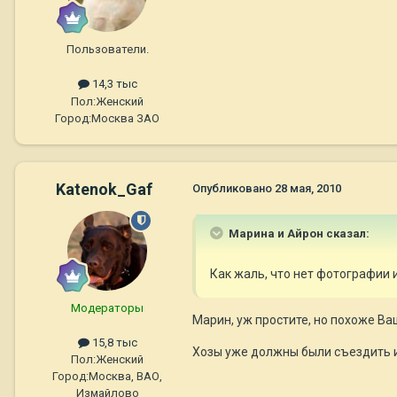
Пользователи.
14,3 тыс
Пол:
Женский
Город:
Москва ЗАО
Katenok_Gaf
Опубликовано
28 мая, 2010
Марина и Айрон сказал:
Как жаль, что нет фотографии
Модераторы
Марин, уж простите, но похоже Ва
15,8 тыс
Хозы уже должны были съездить и 
Пол:
Женский
Город:
Москва, ВАО,
Измайлово