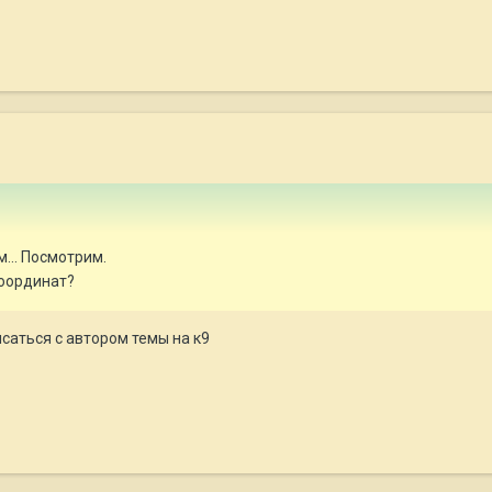
... Посмотрим.
координат?
саться с автором темы на к9