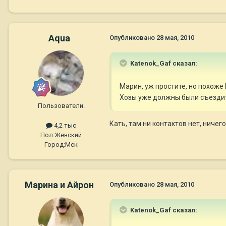
Aqua
Опубликовано
28 мая, 2010
Katenok_Gaf сказал:
Марин, уж простите, но похоже
Хозы уже должны были съездить
Пользователи.
Кать, там ни контактов нет, ничег
4,2 тыс
Пол:
Женский
Город:
Мск
Марина и Айрон
Опубликовано
28 мая, 2010
Katenok_Gaf сказал: