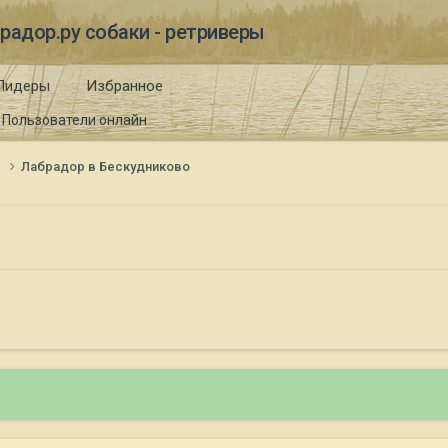
радор.ру собаки - ретриверы
Лидеры
Избранное
Пользователи онлайн
и
Лабрадор в Бескудниково