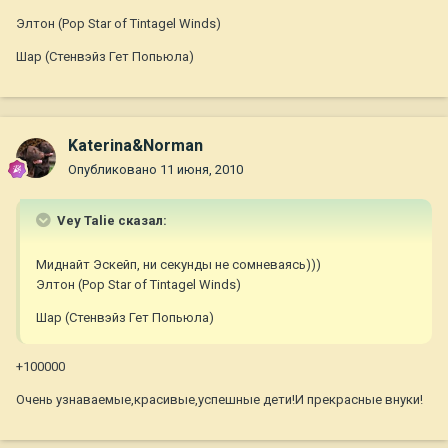
Элтон (Pop Star of Tintagel Winds)
Шар (Стенвэйз Гет Попьюла)
Katerina&Norman
Опубликовано
11 июня, 2010
Vey Talie сказал:
Миднайт Эскейп, ни секунды не сомневаясь)))
Элтон (Pop Star of Tintagel Winds)
Шар (Стенвэйз Гет Попьюла)
+100000
Очень узнаваемые,красивые,успешные дети!И прекрасные внуки!