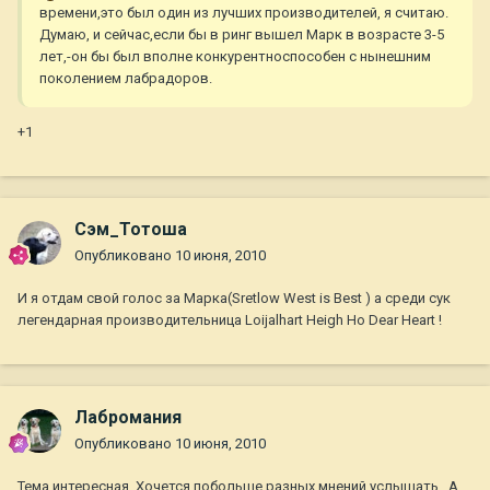
времени,это был один из лучших производителей, я считаю.
Думаю, и сейчас,если бы в ринг вышел Марк в возрасте 3-5
лет,-он бы был вполне конкурентноспособен с нынешним
поколением лабрадоров.
+1
Сэм_Тотоша
Опубликовано
10 июня, 2010
И я отдам свой голос за Марка(Sretlow West is Best ) а среди сук
легендарная производительница Loijalhart Heigh Ho Dear Heart !
Лабромания
Опубликовано
10 июня, 2010
Тема интересная .Хочется побольше разных мнений услышать . А