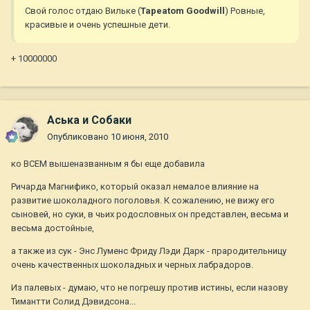
Свой голос отдаю Вильке (
Tapeatom Goodwill
) Ровные,
красивые и очень успешные дети.
+ 10000000
Аська и Собаки
Опубликовано
10 июня, 2010
ко ВСЕМ вышеназванным я бы еще добавила
Ричарда Магнифико, который оказал немалое влияние на
развитие шоколадного поголовья. К сожалению, не вижу его
сыновей, но суки, в чьих родословных он представлен, весьма и
весьма достойные,
а также из сук - Энс Луменс Фриду Лэди Дарк - прародительницу
очень качественных шоколадных и черных лабрадоров.
Из палевых - думаю, что не погрешу против истины, если назову
Тимантти Солид Дэвидсона...