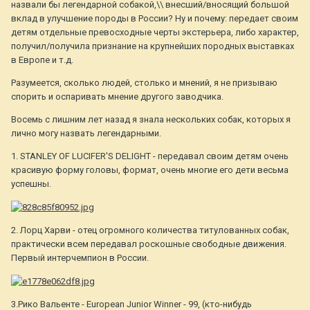
назвали бы легендарной собакой,\\ внесший/вносящий большой
вклад в улучшение породы в России? Ну и почему: передает своим
детям отдельные превосходные черты экстерьера, либо характер,
получил/получила признание на крупнейших породных выставках
в Европе и т.д.
Разумеется, сколько людей, столько и мнений, я не призываю
спорить и оспаривать мнение другого заводчика.
Восемь с лишним лет назад я знала нескольких собак, которых я
лично могу назвать легендарными.
1. STANLEY OF LUCIFER'S DELIGHT - передавал своим детям очень
красивую форму головы, формат, очень многие его дети весьма
успешны.
2. Лорц Харви - отец огромного количества титулованных собак,
практически всем передавал роскошные свободные движения.
Первый интерчемпион в России.
3.Рико Вальенте - European Junior Winner - 99, (кто-нибудь