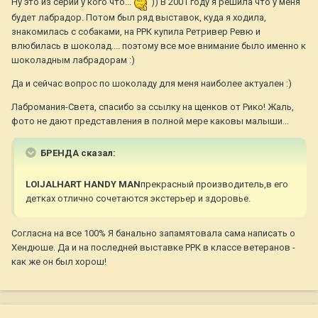
Ну это из серии у кого что...
)) В 2001 году я решила что у меня
будет лабрадор. Потом был ряд выставок, куда я ходила,
знакомилась с собаками, на РРК купила Ретривер Ревю и
влюбилась в шоколад.... поэтому все мое внимание было именно к
шоколадным лабрадорам :)
Да и сейчас вопрос по шоколаду для меня наиболее актуален :)
Лабромания-Света, спасибо за ссылку на щенков от Рико! Жаль,
фото не дают представления в полной мере каковы малыши...
БРЕНДА сказал:
LOIJALHART HANDY MAN
прекрасный производитель,в его
детках отлично сочетаются экстерьер и здоровье.
Согласна на все 100% Я банально запамятовала сама написать о
Хендюше. Да и на последней выставке РРК в классе ветеранов -
как же он был хорош!