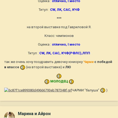
Оценка :
отлично, I место
Титул :
СW, ЛК, САС, КЧФ
***
на второй выставке под Гавриловой Я.
Класс: чемпионов
Оценка :
отлично, I место
Титул :
СW, ЛК, САС, КЧФ(РФЛС),ЛПП
так же очень хочу поздравить девочку юниорку
с победой
Чарми
в классе
(на второй выставке) и
ЛЮ
МОЛОДЕЦ
ЧАРМИ "балуша"
)
Марина и Айрон