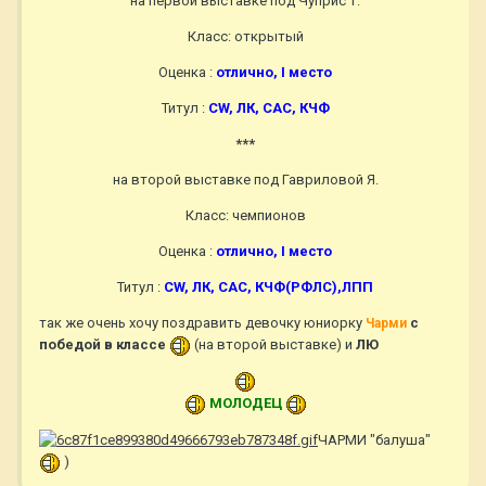
на первой выставке под Чуприс Т.
Класс: открытый
Оценка :
отлично, I место
Титул :
СW, ЛК, САС, КЧФ
***
на второй выставке под Гавриловой Я.
Класс: чемпионов
Оценка :
отлично, I место
Титул :
СW, ЛК, САС, КЧФ(РФЛС),ЛПП
так же очень хочу поздравить девочку юниорку
с
Чарми
победой в классе
(на второй выставке) и
ЛЮ
МОЛОДЕЦ
ЧАРМИ "балуша"
)