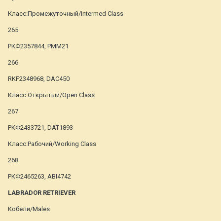
Класс:Промежуточный/Intermed Class
265
РКФ2357844, РММ21
266
RKF2348968, DAC450
Класс:Открытый/Open Class
267
РКФ2433721, DAT1893
Класс:Рабочий/Working Class
268
РКФ2465263, ABI4742
LABRADOR RETRIEVER
Кобели/Males