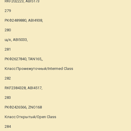
RKF202223, ABI5173
279
РКФ2489880, ABI4938,
280
щ/к, ABI5033,
281
РКФ2627840, TAN165,,
Класс:Промежуточный/Intermed Class
282
RKF2384328, ABI4517,
283
РКФ2426566, ZNO168
Класс:Открытый/Open Class
284