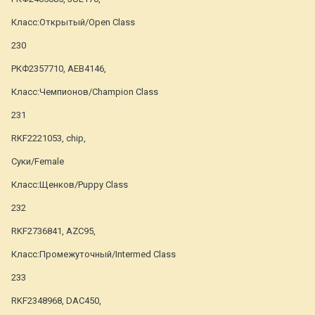
Класс:Открытый/Open Class
230
РКФ2357710, АЕВ4146,
Класс:Чемпионов/Champion Class
231
RKF2221053, chip,
Суки/Female
Класс:Щенков/Puppy Class
232
RKF2736841, AZC95,
Класс:Промежуточный/Intermed Class
233
RKF2348968, DAC450,