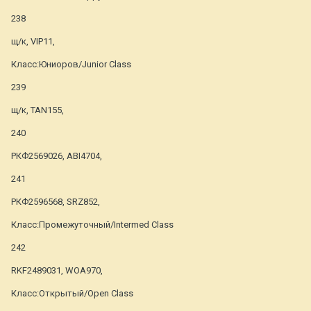
238
щ/к, VIP11,
Класс:Юниоров/Junior Class
239
щ/к, TAN155,
240
РКФ2569026, ABI4704,
241
РКФ2596568, SRZ852,
Класс:Промежуточный/Intermed Class
242
RKF2489031, WOA970,
Класс:Открытый/Open Class