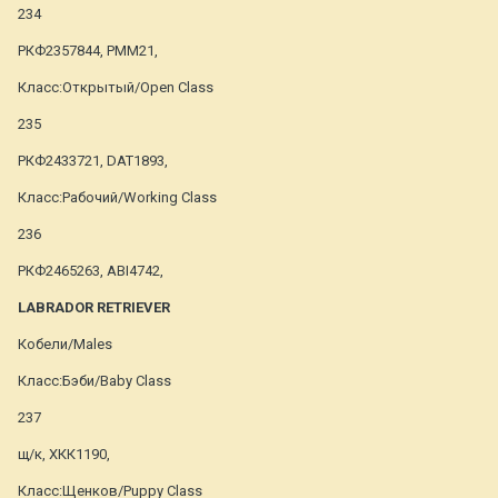
234
РКФ2357844, РММ21,
Класс:Открытый/Open Class
235
РКФ2433721, DAT1893,
Класс:Рабочий/Working Class
236
РКФ2465263, ABI4742,
LABRADOR RETRIEVER
Кобели/Males
Класс:Бэби/Baby Class
237
щ/к, ХКК1190,
Класс:Щенков/Puppy Class