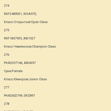
274
RKF2489031, WOA970,
Класс:Открытый/Open Class
275
RKF1857935, ABI1527
Класс:Чемпионов/Champion Class
276
РКФ2357146, ABI4397
Суки/Female
Класс:Юниоров/Junior Class
277
РКФ2602799, SRZ897
278