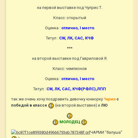
на первой выставке под Чуприс Т.
Класс: открытый
Оценка :
отлично, I место
Титул :
СW, ЛК, САС, КЧФ
***
на второй выставке под Гавриловой Я.
Класс: чемпионов
Оценка :
отлично, I место
Титул :
СW, ЛК, САС, КЧФ(РФЛС),ЛПП
так же очень хочу поздравить девочку юниорку
с
Чарми
победой в классе
(на второй выставке) и
ЛЮ
МОЛОДЕЦ
ЧАРМИ "балуша"