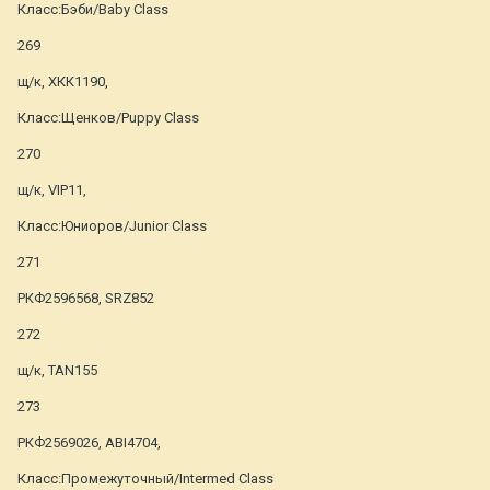
Класс:Бэби/Baby Class
269
щ/к, ХКК1190,
Класс:Щенков/Puppy Class
270
щ/к, VIP11,
Класс:Юниоров/Junior Class
271
РКФ2596568, SRZ852
272
щ/к, TAN155
273
РКФ2569026, ABI4704,
Класс:Промежуточный/Intermed Class