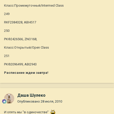
Класс:Промежуточный/Intermed Class
249
RKF2384328, ABI4517
250
РКФ2426566, ZNO168,
Класс:Открытый/Open Class
251
РКФ2096499, ABI2943
Расписание ждем завтра!
Даша Шулеко
Опубликовано
28 июля, 2010
И опять мы "в одиночестве"