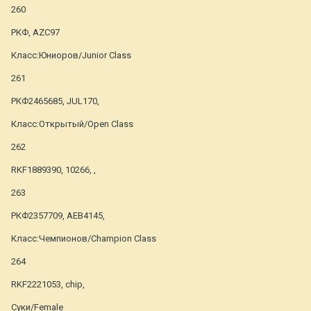
260
РКФ, AZC97
Класс:Юниоров/Junior Class
261
РКФ2465685, JUL170,
Класс:Открытый/Open Class
262
RKF1889390, 10266, ,
263
РКФ2357709, АЕВ4145,
Класс:Чемпионов/Champion Class
264
RKF2221053, chip,
Суки/Female