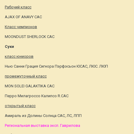
Рабочий класс
AJAX OF ANAVY САС
Класс чемпионов
MOONDUST SHERLOCK САС
Суки
класс юниоров
Нью Санни Грация Сигнора Пэрфэсьон ЮСАС, ЛЮС. ЛЮП
промежуточный класс
MON SOLEI GALAKTIKA САС
Перро Милагроссо Калипсо R.CAC
открытый класс
Амираль из Долины Солнца САС, ЛС, ЛПП
Региональная выставка эксп. Гаврилова