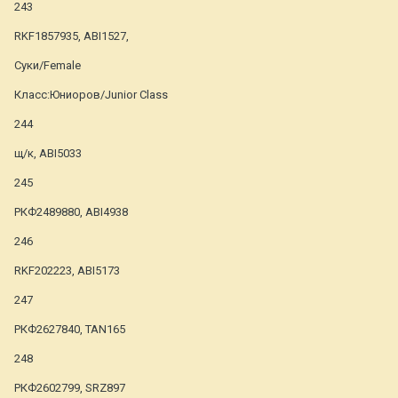
243
RKF1857935, ABI1527,
Суки/Female
Класс:Юниоров/Junior Class
244
щ/к, ABI5033
245
РКФ2489880, ABI4938
246
RKF202223, ABI5173
247
РКФ2627840, TAN165
248
РКФ2602799, SRZ897