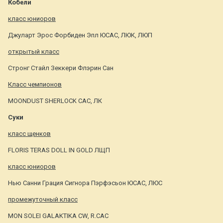
Кобели
класс юниоров
Джуларт Эрос Форбиден Эпл ЮСАС, ЛЮК, ЛЮП
открытый класс
Стронг Стайл Зеккери Флэрин Сан
Класс чемпионов
MOONDUST SHERLOCK САС, ЛК
Суки
класс щенков
FLORIS TERAS DOLL IN GOLD ЛЩП
класс юниоров
Нью Санни Грация Сигнора Пэрфэсьон ЮСАС, ЛЮС
промежуточный класс
MON SOLEI GALAKTIKA CW, R.CAC