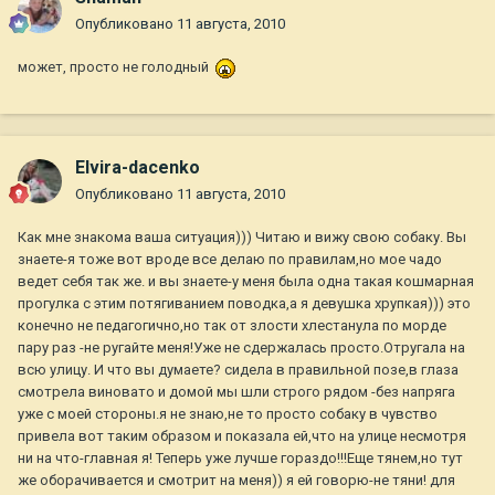
Опубликовано
11 августа, 2010
может, просто не голодный
Elvira-dacenko
Опубликовано
11 августа, 2010
Как мне знакома ваша ситуация))) Читаю и вижу свою собаку. Вы
знаете-я тоже вот вроде все делаю по правилам,но мое чадо
ведет себя так же. и вы знаете-у меня была одна такая кошмарная
прогулка с этим потягиванием поводка,а я девушка хрупкая))) это
конечно не педагогично,но так от злости хлестанула по морде
пару раз -не ругайте меня!Уже не сдержалась просто.Отругала на
всю улицу. И что вы думаете? сидела в правильной позе,в глаза
смотрела виновато и домой мы шли строго рядом -без напряга
уже с моей стороны.я не знаю,не то просто собаку в чувство
привела вот таким образом и показала ей,что на улице несмотря
ни на что-главная я! Теперь уже лучше гораздо!!!Еще тянем,но тут
же оборачивается и смотрит на меня)) я ей говорю-не тяни! для