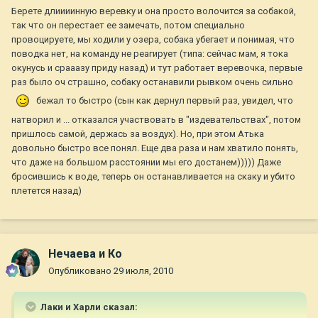
Берете длиииинную веревку и она просто волочится за собакой,
так что он перестает ее замечать, потом специально
провоцируете, мы ходили у озера, собака убегает и понимая, что
поводка нет, на команду не реагирует (типа: сейчас мам, я тока
окунусь и срааазу приду назад) и тут работает веревочка, первые
раз было оч страшно, собаку останавили рывком очень сильно
бежал то быстро (сын как дернул первый раз, увидел, что
натворил и ... отказался участвовать в "издевательствах", потом
пришлось самой, держась за воздух). Но, при этом Атька
довольно быстро все понял. Еще два раза и нам хватило понять,
что даже на большом расстоянии мы его достанем))))) Даже
бросившись к воде, теперь он останавливается на скаку и убито
плетется назад)
Нечаева и Ко
Опубликовано
29 июля, 2010
Лаки и Харли сказал: