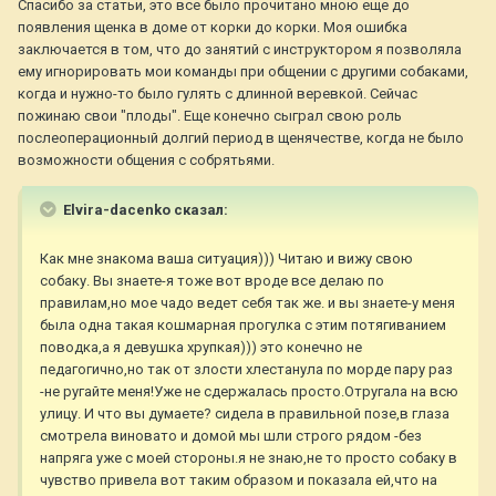
Спасибо за статьи, это все было прочитано мною еще до
появления щенка в доме от корки до корки. Моя ошибка
заключается в том, что до занятий с инструктором я позволяла
ему игнорировать мои команды при общении с другими собаками,
когда и нужно-то было гулять с длинной веревкой. Сейчас
пожинаю свои "плоды". Еще конечно сыграл свою роль
послеоперационный долгий период в щенячестве, когда не было
возможности общения с собрятьями.
Elvira-dacenko сказал:
Как мне знакома ваша ситуация))) Читаю и вижу свою
собаку. Вы знаете-я тоже вот вроде все делаю по
правилам,но мое чадо ведет себя так же. и вы знаете-у меня
была одна такая кошмарная прогулка с этим потягиванием
поводка,а я девушка хрупкая))) это конечно не
педагогично,но так от злости хлестанула по морде пару раз
-не ругайте меня!Уже не сдержалась просто.Отругала на всю
улицу. И что вы думаете? сидела в правильной позе,в глаза
смотрела виновато и домой мы шли строго рядом -без
напряга уже с моей стороны.я не знаю,не то просто собаку в
чувство привела вот таким образом и показала ей,что на