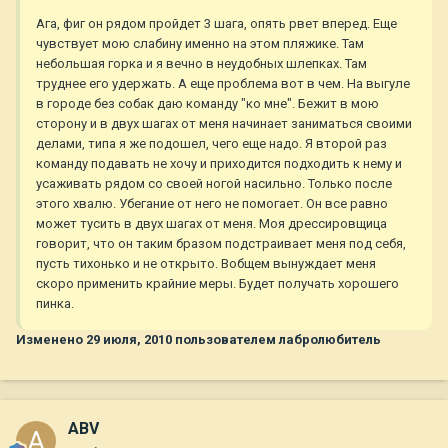
Ага, фиг он рядом пройдет 3 шага, опять рвет вперед. Еще
чувствует мою слабину именно на этом пляжике. Там
небольшая горка и я вечно в неудобных шлепках. Там
труднее его удержать. А еще проблема вот в чем. На выгуле
в городе без собак даю команду "ко мне". Бежит в мою
сторону и в двух шагах от меня начинает заниматься своими
делами, типа я же подошел, чего еще надо. Я второй раз
команду подавать не хочу и приходится подходить к нему и
усаживать рядом со своей ногой насильно. Только после
этого хвалю. Убегание от него не помогает. Он все равно
может тусить в двух шагах от меня. Моя дрессировщица
говорит, что он таким бразом подстраивает меня под себя,
пусть тихонько и не открыто. Вобщем вынуждает меня
скоро применить крайние меры. Будет получать хорошего
пинка.
Изменено
29 июля, 2010
пользователем лабролюбитель
ABV