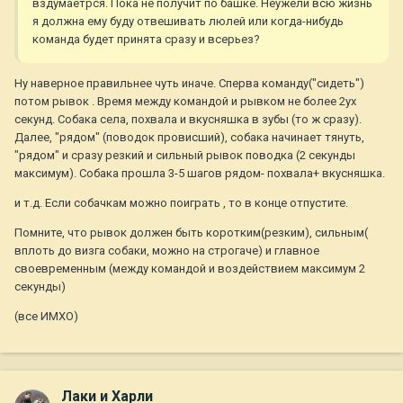
вздумаетрся. Пока не получит по башке. Неужели всю жизнь
я должна ему буду отвешивать люлей или когда-нибудь
команда будет принята сразу и всерьез?
Ну наверное правильнее чуть иначе. Сперва команду("сидеть")
потом рывок . Время между командой и рывком не более 2ух
секунд. Собака села, похвала и вкусняшка в зубы (то ж сразу).
Далее, "рядом" (поводок провисший), собака начинает тянуть,
"рядом" и сразу резкий и сильный рывок поводка (2 секунды
максимум). Собака прошла 3-5 шагов рядом- похвала+ вкусняшка.
и т.д. Если собачкам можно поиграть , то в конце отпустите.
Помните, что рывок должен быть коротким(резким), сильным(
вплоть до визга собаки, можно на строгаче) и главное
своевременным (между командой и воздействием максимум 2
секунды)
(все ИМХО)
Лаки и Харли