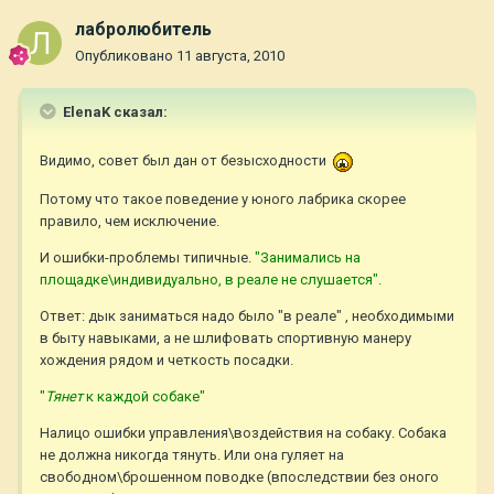
лабролюбитель
Опубликовано
11 августа, 2010
ElenaK сказал:
Видимо, совет был дан от безысходности
Потому что такое поведение у юного лабрика скорее
правило, чем исключение.
И ошибки-проблемы типичные.
"Занимались на
площадке\индивидуально, в реале не слушается".
Ответ: дык заниматься надо было "в реале" , необходимыми
в быту навыками, а не шлифовать спортивную манеру
хождения рядом и четкость посадки.
"
Тянет
к каждой собаке"
Налицо ошибки управления\воздействия на собаку. Собака
не должна никогда тянуть. Или она гуляет на
свободном\брошенном поводке (впоследствии без оного