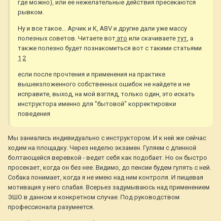
где можно), или ее нежелательные действия пресекаются
рывком.
Ну и все такое... Арчик и К, ABV и другие дали уже массу
полезных советов. Читаете вот
это
или скачиваете
тут
, а
также полезно будет познакомиться вот с такими статьями
1
2
если после прочтения и применения на практике
вышеизложенного собственных ошибок не найдете и не
исправите, выход, на мой взгляд, только один, это искать
инструктора именно для "бытовой" корректировки
поведения
Мы заниались индивидуально с инструктором. И к ней же сейчас
ходим на площадку. Через неделю экзамен. Гуляем с длинной
болтающейся веревкой - ведет себя как подобает. Но он быстро
просекает, когда он без нее. Видимо, до пенсии будем гулять с ней.
Собака понимает, когда я не имею над ним контроля. И пищевая
мотивация у него слабая. Всерьез задумываюсь над применением
ЭШО в данном и конкретном случае. Под руководством
профессионала разумеется.