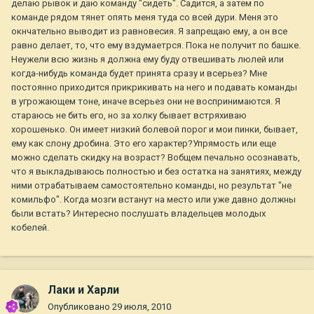
делаю рывок и даю команду "сидеть". Садится, а затем по
команде рядом тянет опять меня туда со всей дури. Меня это
окнчательно выводит из равновесия. Я запрещаю ему, а он все
равно делает, то, что ему вздумаетрся. Пока не получит по башке.
Неужели всю жизнь я должна ему буду отвешивать люлей или
когда-нибудь команда будет принята сразу и всерьез? Мне
постоянно приходится прикрикивать на него и подавать команды
в угрожающем тоне, иначе всерьез они не воспринимаются. Я
стараюсь не бить его, но за холку бывает встряхиваю
хорошенько. Он имеет низкий болевой порог и мои пинки, бывает,
ему как слону дробина. Это его характер?Упрямость или еще
можно сделать скидку на возраст? Вобщем печально осознавать,
что я выкладываюсь полностью и без остатка на занятиях, между
ними отрабатываем самостоятельно команды, но результат "не
комильфо". Когда мозги встанут на место или уже давно должны
были встать? Интересно послушать владельцев молодых
кобелей.
Лаки и Харли
Опубликовано
29 июля, 2010