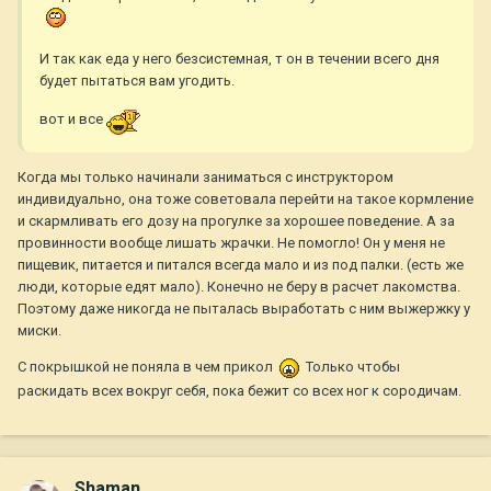
И так как еда у него безсистемная, т он в течении всего дня
будет пытаться вам угодить.
вот и все
Когда мы только начинали заниматься с инструктором
индивидуально, она тоже советовала перейти на такое кормление
и скармливать его дозу на прогулке за хорошее поведение. А за
провинности вообще лишать жрачки. Не помогло! Он у меня не
пищевик, питается и питался всегда мало и из под палки. (есть же
люди, которые едят мало). Конечно не беру в расчет лакомства.
Поэтому даже никогда не пыталась выработать с ним выжержку у
миски.
С покрышкой не поняла в чем прикол
Только чтобы
раскидать всех вокруг себя, пока бежит со всех ног к сородичам.
Shaman