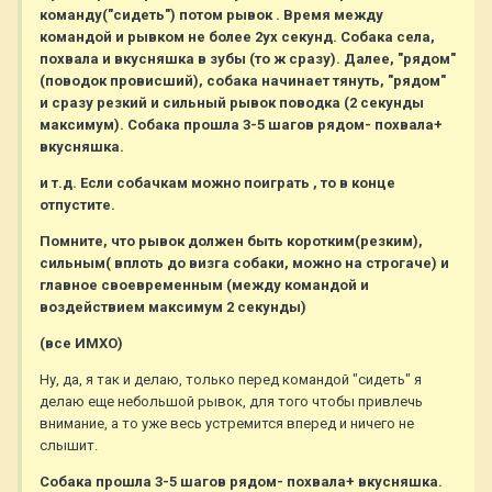
команду("сидеть") потом рывок . Время между
командой и рывком не более 2ух секунд. Собака села,
похвала и вкусняшка в зубы (то ж сразу). Далее, "рядом"
(поводок провисший), собака начинает тянуть, "рядом"
и сразу резкий и сильный рывок поводка (2 секунды
максимум). Собака прошла 3-5 шагов рядом- похвала+
вкусняшка.
и т.д. Если собачкам можно поиграть , то в конце
отпустите.
Помните, что рывок должен быть коротким(резким),
сильным( вплоть до визга собаки, можно на строгаче) и
главное своевременным (между командой и
воздействием максимум 2 секунды)
(все ИМХО)
Ну, да, я так и делаю, только перед командой "сидеть" я
делаю еще небольшой рывок, для того чтобы привлечь
внимание, а то уже весь устремится вперед и ничего не
слышит.
Собака прошла 3-5 шагов рядом- похвала+ вкусняшка.