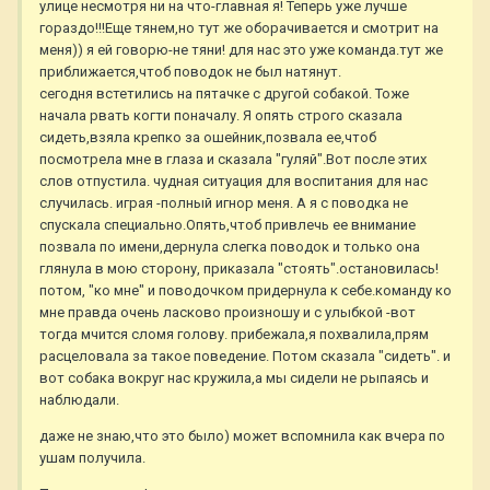
улице несмотря ни на что-главная я! Теперь уже лучше
гораздо!!!Еще тянем,но тут же оборачивается и смотрит на
меня)) я ей говорю-не тяни! для нас это уже команда.тут же
приближается,чтоб поводок не был натянут.
сегодня встетились на пятачке с другой собакой. Тоже
начала рвать когти поначалу. Я опять строго сказала
сидеть,взяла крепко за ошейник,позвала ее,чтоб
посмотрела мне в глаза и сказала "гуляй".Вот после этих
слов отпустила. чудная ситуация для воспитания для нас
случилась. играя -полный игнор меня. А я с поводка не
спускала специально.Опять,чтоб привлечь ее внимание
позвала по имени,дернула слегка поводок и только она
глянула в мою сторону, приказала "стоять".остановилась!
потом, "ко мне" и поводочком придернула к себе.команду ко
мне правда очень ласково произношу и с улыбкой -вот
тогда мчится сломя голову. прибежала,я похвалила,прям
расцеловала за такое поведение. Потом сказала "сидеть". и
вот собака вокруг нас кружила,а мы сидели не рыпаясь и
наблюдали.
даже не знаю,что это было) может вспомнила как вчера по
ушам получила.