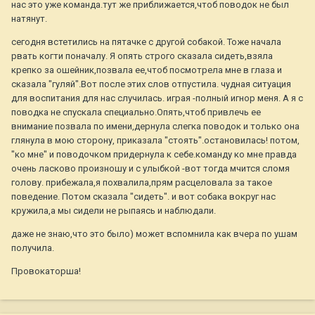
нас это уже команда.тут же приближается,чтоб поводок не был
натянут.
сегодня встетились на пятачке с другой собакой. Тоже начала
рвать когти поначалу. Я опять строго сказала сидеть,взяла
крепко за ошейник,позвала ее,чтоб посмотрела мне в глаза и
сказала "гуляй".Вот после этих слов отпустила. чудная ситуация
для воспитания для нас случилась. играя -полный игнор меня. А я с
поводка не спускала специально.Опять,чтоб привлечь ее
внимание позвала по имени,дернула слегка поводок и только она
глянула в мою сторону, приказала "стоять".остановилась! потом,
"ко мне" и поводочком придернула к себе.команду ко мне правда
очень ласково произношу и с улыбкой -вот тогда мчится сломя
голову. прибежала,я похвалила,прям расцеловала за такое
поведение. Потом сказала "сидеть". и вот собака вокруг нас
кружила,а мы сидели не рыпаясь и наблюдали.
даже не знаю,что это было) может вспомнила как вчера по ушам
получила.
Провокаторша!