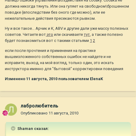
Налицо ошибки управления\воздействия на собаку. Собака не
должна никогда тянуть. Или она гуляет на свободном\брошенном
поводке (впоследствии без оного где можно), или ее
нежелательные действия пресекаются рывком.
Ну и все такое... Арчик и К, ABV и другие дали уже массу полезных
советов. Читаете вот
это
или скачиваете
тут
, а также полезно
будет познакомиться вот с такими статьями
1
2
если после прочтения и применения на практике
вышеизложенного собственных ошибок не найдете и не
исправите, выход, на мой взгляд, только один, это искать
инструктора именно для "бытовой" корректировки поведения
Изменено
11 августа, 2010
пользователем ElenaK
лабролюбитель
Опубликовано
11 августа, 2010
Shaman сказал: