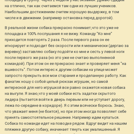
на отлично, так как считаемся там одни из лучших учеников.
Наибольшим достижением считем хорошую выдержку, в том
числе и в движении. (например остановка перед дорогой).
В реальной жизни собака прекрасно понимает,что это уже не
площадка и 100% послушания я не вижу. Команду "Ко мне"
приходится повторять 2 раза. После первого раза он ее
игнорирует и подходит без скорости или я механически (дергаю за
веревку) заставляю собаку подойти ко мне и сесть у левой ноги
после первого же раза (но это уже не считаю выполненной
командой). При этом он ее прекрасно знает и проверяет меня "на
вшивость". Потом интерес к другим собакам на улице может
запросто прекрыть все мои старания и проделанную работу. Как
фанатик ношу с собой целый рюкзак игрушек, но самой
интересной для него игрушкой все равно окажется новая собака
на выгуле. Я знаю,что у моей собаки есть задатки скрытого
лидера (пытается войти в дверь первым или не уступает дорогу,
лежа по-середине в коридоре). Я с этим всячески борюсь. Знаю,
что уважает меня (не боится), но при этом иногда позволяет себе
принять самостоятельное решение. Например идем купаться.
Собака по команде идет на поводке рядом. Вдруг видит на нашем
пляжике другую собаку, иначинает тянуть как умалишенный. Я