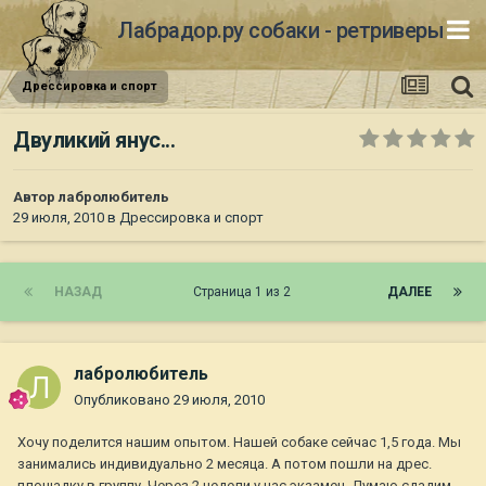
Лабрадор.ру собаки - ретриверы
Дрессировка и спорт
Двуликий янус...
Автор
лабролюбитель
29 июля, 2010
в
Дрессировка и спорт
НАЗАД
Страница 1 из 2
ДАЛЕЕ
лабролюбитель
Опубликовано
29 июля, 2010
Хочу поделится нашим опытом. Нашей собаке сейчас 1,5 года. Мы
занимались индивидуально 2 месяца. А потом пошли на дрес.
площадку в группу. Через 2 недели у нас экзамен. Думаю сдадим