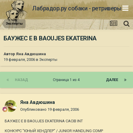
Лабрадор.ру собаки - ретриверы
Эксперты
БАУЖЕС Е В BAOUJES EKATERINA
Автор
Яна Авдюшина
19 февраля, 2006
в
Эксперты
НАЗАД
Страница 1 из 4
ДАЛЕЕ
Яна Авдюшина
Опубликовано
19 февраля, 2006
БАУЖЕС Е В BAOUJES EKATERINA CACIB INT
КОНКУРС "ЮНЫЙ ХЕНДЛЕР" / JUNIOR HANDLING COMP