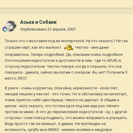
Аська и Собаки
Опубликовано
21 апреля, 2007
Только что с выставки под ее экспертизой. Ну что сказать? Не так
страшен черт, как его малюют
Честно - мне даже
понравилось. Теперь подробнее. Да, описание очень подробное.
Соотношение недостатков и достоинств в нем - где-то 60\40, в
сторону недостатков. Честно говоря, когда я слушала, что она
говорила - думала, сейчас вылетим с очхором. Ан, нет! Получили 3
место, ЮСС!
В ринге - очень корректна, спокойна, нервозности - ноль! Нет,
эмоций лишних у нее нет - это точно. Но и обстановку не нагнетает,
очень приятно себя чувствуешь. Никого не дергает. В общем и
целом - могу сказать, что готова идти под нее еще раз. Ничего
против не имею. А что до перечисления недостатков - ну, с другой
стороны- тоже повод подумать, что можно исправить и улучшить.
Ведь просто так не напишут, я думаю. Не претендую на
истинность, сугубо мое ИМХО - мнение хозяйки и хендлера-