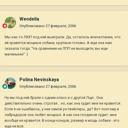
Wendella
Опубликовано
27 февраля, 2006
Мы как-то ЛЮП под ней выиграли. Да, осталось впечатление, что
ей нравятся мощные собаки, крупные головы. А еще она нам
сказала тогда: "На сравнение на ЛПП не выходите, вы еще
маленькие" :)
Polina Nevinskaya
Опубликовано
27 февраля, 2006
Ну мы под ней брали с одним класс и с другой Лщп...Она
действительно очень строгая... но, как она судит мне не нравится.
Если я не ошибаюсь, у нее самой ротвейлеры, да? Вот поэтому и
лабрадоров она любит мощных. А как она голденов судит- мне
вообще не нравится. В конце концов, размер и мощь собаки - это
еще не все.