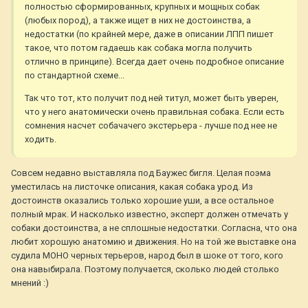
полностью сформированных, крупных и мощных собак
(любых пород), а также ищет в них не достоинства, а
недостатки (по крайней мере, даже в описании ЛПП пишет
такое, что потом гадаешь как собака могла получить
отлично в принципе). Всегда дает очень подробное описание
по стандартной схеме...
Так что тот, кто получит под ней титул, может быть уверен,
что у него анатомически очень правильная собака. Если есть
сомнения насчет собачачего экстерьера - лучше под нее не
ходить.
Совсем недавно выставляла под Баужес бигля. Целая поэма
уместилась на листочке описания, какая собака урод. Из
достоинств оказались только хорошие уши, а все остальное
полный мрак. И насколько известно, эксперт должен отмечать у
собаки достоинства, а не сплошные недостатки. Согласна, что она
любит хорошую анатомию и движения. Но на той же выставке она
судила МОНО черных терьеров, народ был в шоке от того, кого
она навыбирала. Поэтому получается, сколько людей столько
мнений :)