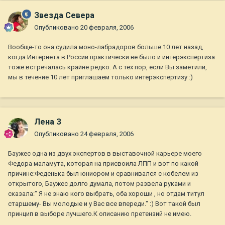
Звезда Севера
Опубликовано
20 февраля, 2006
Вообще-то она судила моно-лабрадоров больше 10 лет назад,
когда Интернета в России практически не было и интерэкспертиза
тоже встречалась крайне редко. А с тех пор, если Вы заметили,
мы в течение 10 лет приглашаем только интерэкспертизу :)
Лена З
Опубликовано
24 февраля, 2006
Баужес одна из двух экспертов в выставочной карьере моего
Федора маламута, которая на присвоила ЛПП и вот по какой
причине:Феденька был юниором и сравнивался с кобелем из
открытого, Баужес долго думала, потом развела руками и
сказала:" Я не знаю кого выбрать, оба хороши , но отдам титул
старшему- Вы молодые и у Вас все впереди." :) Вот такой был
принцип в выборе лучшего.К описанию претензий не имею.