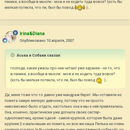
панике, а вообще в мысли - мож и не ходить туда вовсе? (хоть бы
мелкая потекла, что ли, был бы повод
)...
Irina&Diana
Опубликовано
10 апреля, 2007
Аська и Собаки сказал:
господи, какие ужасы про нее читаю! уже заранее - не то, что
в панике, а вообще в мысли - мож и не ходить туда вовсе?
(хоть бы мелкая потекла, что ли, был бы повод
)...
Да, меня тоже что-то давно уже мандраж берет. Мы оставили из
помета самую мелкую девчонку, потому что ее просто
невозможно было отдать, настолько она и мы к ней привязались.
Она, конечно, практически уже догнала своих сестер-
однопометниц, кроме одной - самой крупной, которая была даже
крупнее 2-х мальчишек из помета, но все же наша Лялька не очень
крупная голдяха (я бы назвала ее очень женственной собакой), но