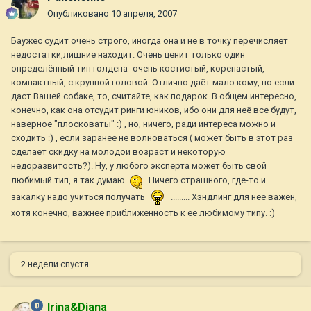
Опубликовано
10 апреля, 2007
Баужес судит очень строго, иногда она и не в точку перечисляет
недостатки,лишние находит. Очень ценит только один
определённый тип голдена- очень костистый, коренастый,
компактный, с крупной головой. Отлично даёт мало кому, но если
даст Вашей собаке, то, считайте, как подарок. В общем интересно,
конечно, как она отсудит ринги юников, ибо они для неё все будут,
наверное "плосковаты" :) , но, ничего, ради интереса можно и
сходить :) , если заранее не волноваться ( может быть в этот раз
сделает скидку на молодой возраст и некоторую
недоразвитость?). Ну, у любого эксперта может быть свой
любимый тип, я так думаю.
Ничего страшного, где-то и
закалку надо учиться получать
......... Хэндлинг для неё важен,
хотя конечно, важнее приближенность к её любимому типу. :)
2 недели спустя...
Irina&Diana