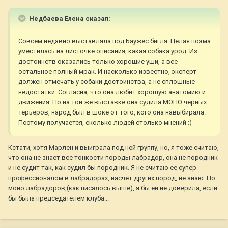
Недбаева Елена сказал:
Совсем недавно выставляла под Баужес бигля. Целая поэма
уместилась на листочке описания, какая собака урод. Из
достоинств оказались только хорошие уши, а все
остальное полный мрак. И насколько известно, эксперт
должен отмечать у собаки достоинства, а не сплошные
недостатки. Согласна, что она любит хорошую анатомию и
движения. Но на той же выставке она судила МОНО черных
терьеров, народ был в шоке от того, кого она навыбирала.
Поэтому получается, сколько людей столько мнений :)
Кстати, хотя Марлен и выиграла под ней группу, но, я тоже считаю,
что она не знает все тонкости породы лабрадор, она не породник
и не судит так, как судил бы породник. Я не считаю ее супер-
профессионалом в лабрадорах, насчет других пород, не знаю. Но
моно лабрадоров,(как писалось выше), я бы ей не доверила, если
бы была председателем клуба...