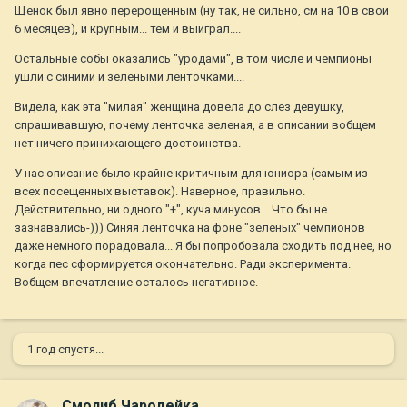
Щенок был явно перерощенным (ну так, не сильно, см на 10 в свои
6 месяцев), и крупным... тем и выиграл....
Остальные собы оказались "уродами", в том числе и чемпионы
ушли с синими и зелеными ленточками....
Видела, как эта "милая" женщина довела до слез девушку,
спрашивавшую, почему ленточка зеленая, а в описании вобщем
нет ничего принижающего достоинства.
У нас описание было крайне критичным для юниора (самым из
всех посещенных выставок). Наверное, правильно.
Действительно, ни одного "+", куча минусов... Что бы не
зазнавались-))) Синяя ленточка на фоне "зеленых" чемпионов
даже немного порадовала... Я бы попробовала сходить под нее, но
когда пес сформируется окончательно. Ради эксперимента.
Вобщем впечатление осталось негативное.
1 год спустя...
Смолиб Чародейка