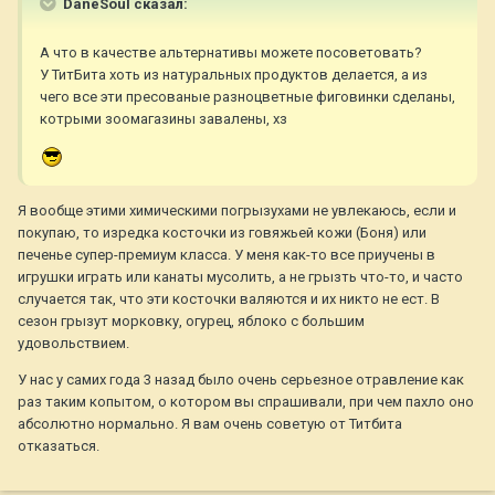
DaneSoul сказал:
А что в качестве альтернативы можете посоветовать?
У ТитБита хоть из натуральных продуктов делается, а из
чего все эти пресованые разноцветные фиговинки сделаны,
котрыми зоомагазины завалены, хз
Я вообще этими химическими погрызухами не увлекаюсь, если и
покупаю, то изредка косточки из говяжьей кожи (Боня) или
печенье супер-премиум класса. У меня как-то все приучены в
игрушки играть или канаты мусолить, а не грызть что-то, и часто
случается так, что эти косточки валяются и их никто не ест. В
сезон грызут морковку, огурец, яблоко с большим
удовольствием.
У нас у самих года 3 назад было очень серьезное отравление как
раз таким копытом, о котором вы спрашивали, при чем пахло оно
абсолютно нормально. Я вам очень советую от Титбита
отказаться.