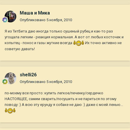
Маша и Мика
Опубликовано
5 ноября, 2010
Я из ТитБита даю иногда только сушеный рубец и как-то раз
угощала легким - реакция нормальная. А вот от любых косточек и
копытец - понос и газы жуткие всегда
Их точно активно не
советую давать!
shelli26
Опубликовано
5 ноября, 2010
по-моему все просто: купить легкое/печенку/сердечко
НАСТОЯЩЕЕ, самим сварить/посушить и не париться по этому
поводу :) А всю эту ерунду я собаке не даю :) даже с моей ленью...