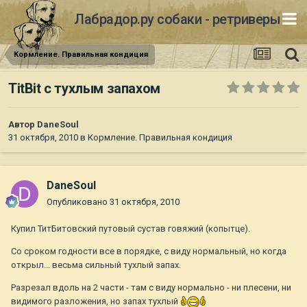
Лабрадор.ру собаки - ретриверы
Кормление. Правильная кондиция
TitBit c тухлым запахом
Автор
DaneSoul
31 октября, 2010
в
Кормление. Правильная кондиция
DaneSoul
Опубликовано
31 октября, 2010
Купил ТитБитовский путовый сустав говяжий (копытце).
Со сроком годности все в порядке, с виду нормальный, но когда
открыл... весьма сильный тухлый запах.
Разрезал вдоль на 2 части - там с виду нормально - ни плесени, ни
видимого разложения, но запах тухлый