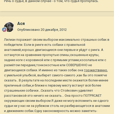
Речь о судье, в данном случае - о том, что судья прогнулась.
Ася
Опубликовано
20 декабря, 2012
Лилиан поражает своим выбором максимально страшных собак в
победители. Если в ринге есть собаки с правильной
анатомией,хорошо двигающиеся-они первые и уйдут с ринга. А
останутся на сравнение прогнутые спины,скошенные крупы,
задние ноги с коровиной или с прямыми углами,косолапые или с
размётом передние,тонкокостные или СОВЕРШЕННО не
двигающиеся собаки. И именно из таких собак она
торжественно
,
с умильной улыбкой, выберет самого-самого ,как бы это помягче
сказать.. В результате на последнем месте окажется более-менее
приличный собак,и ближе к первому месту встанут всё более
страшенькие собачки...Сказать что Стойкович удивляет
расстановкой-это ничего не сказать... Она просто ПОТРЯСАЕТ
окружающих своим выбором.Я даже не могу вспомнить ни одного
судьи ни у нас ни за рубежом столь не разбирающегося в анатомии
и движениях собак.Одну закономерность можно заметить-