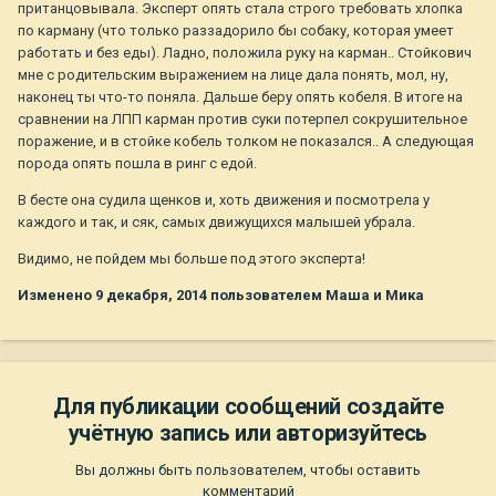
пританцовывала. Эксперт опять стала строго требовать хлопка
по карману (что только раззадорило бы собаку, которая умеет
работать и без еды). Ладно, положила руку на карман.. Стойкович
мне с родительским выражением на лице дала понять, мол, ну,
наконец ты что-то поняла. Дальше беру опять кобеля. В итоге на
сравнении на ЛПП карман против суки потерпел сокрушительное
поражение, и в стойке кобель толком не показался.. А следующая
порода опять пошла в ринг с едой.
В бесте она судила щенков и, хоть движения и посмотрела у
каждого и так, и сяк, самых движущихся малышей убрала.
Видимо, не пойдем мы больше под этого эксперта!
Изменено
9 декабря, 2014
пользователем Маша и Мика
Для публикации сообщений создайте
учётную запись или авторизуйтесь
Вы должны быть пользователем, чтобы оставить
комментарий