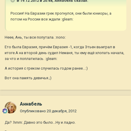
В 19.12.2012 в 20:48, Aннaбель сказал:
Россия! На Евразии грек прогнулся, они были юниоры, а
потом на России все ждали :gleam:
Неее, Ань, ты все попутала. :nono:
Ето была Евразия, причём Евразия -1, когда Этьен выиграл в
итоге.А на второй день судил Неманя, ты ему ещё хлопать начала,
за что и поплатилась. :gleam:
А история с греком случилась годом ранее...:)
Вот она память девичья.;)
Aннaбель
Опубликовано
20 декабря, 2012
Да? :hmm: Давно это было...Ну и ладно.