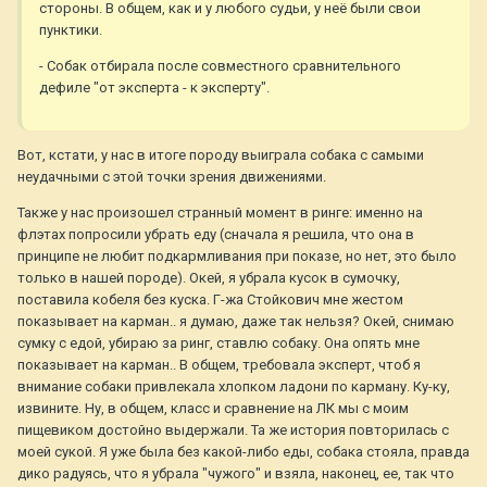
стороны. В общем, как и у любого судьи, у неё были свои
пунктики.
- Собак отбирала после совместного сравнительного
дефиле "от эксперта - к эксперту".
Вот, кстати, у нас в итоге породу выиграла собака с самыми
неудачными с этой точки зрения движениями.
Также у нас произошел странный момент в ринге: именно на
флэтах попросили убрать еду (сначала я решила, что она в
принципе не любит подкармливания при показе, но нет, это было
только в нашей породе). Окей, я убрала кусок в сумочку,
поставила кобеля без куска. Г-жа Стойкович мне жестом
показывает на карман.. я думаю, даже так нельзя? Окей, снимаю
сумку с едой, убираю за ринг, ставлю собаку. Она опять мне
показывает на карман.. В общем, требовала эксперт, чтоб я
внимание собаки привлекала хлопком ладони по карману. Ку-ку,
извините. Ну, в общем, класс и сравнение на ЛК мы с моим
пищевиком достойно выдержали. Та же история повторилась с
моей сукой. Я уже была без какой-либо еды, собака стояла, правда
дико радуясь, что я убрала "чужого" и взяла, наконец, ее, так что