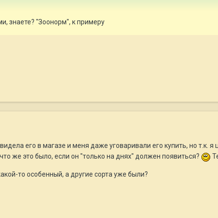
и, знаете? "Зоонорм", к примеру
 видела его в магазе и меня даже уговаривали его купить, но т.к. 
что же это было, если он "только на днях" должен появиться?
Те
 какой-то особенный, а другие сорта уже были?