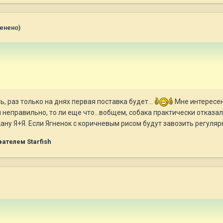
енено)
ь, раз только на днях первая поставка будет...
Мне интересен 
 неправильно, то ли еще что...вобщем, собака практически отказал
ану Я+Я. Если Ягненок с коричневым рисом будут завозить регулярн
ателем Starfish