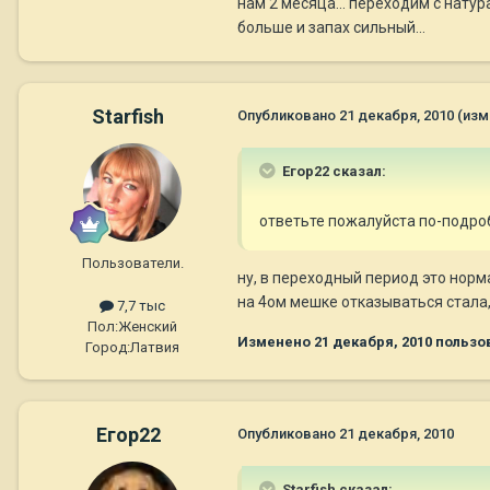
нам 2 месяца... переходим с натур
больше и запах сильный...
Starfish
Опубликовано
21 декабря, 2010
(изм
Егор22 сказал:
ответьте пожалуйста по-подро
Пользователи.
ну, в переходный период это норма
на 4ом мешке отказываться стала,
7,7 тыс
Пол:
Женский
Изменено
21 декабря, 2010
пользов
Город:
Латвия
Егор22
Опубликовано
21 декабря, 2010
Starfish сказал: