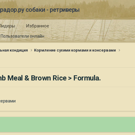
радор.ру собаки - ретриверы
Лидеры
Избранное
Пользователи онлайн
ьная кондиция
Кормление сухими кормами и консервами
 Meal & Brown Rice > Formula.
сервами