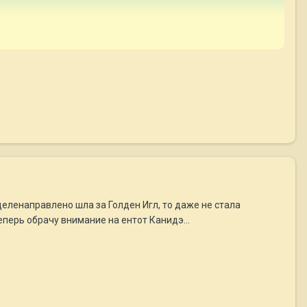
я целенаправлено шла за Голден Игл, то даже не стала
перь обрачу внимание на ентот Канидэ...