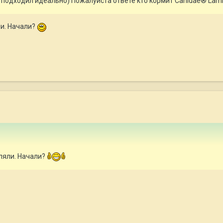
м подходил идеально) Пожалуйста ответе кто кормит Canidae® Lamb 
ли. Начали?
ляли. Начали?