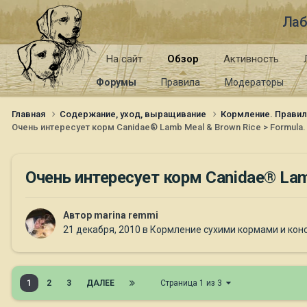
Лаб
На сайт
Обзор
Активность
Форумы
Правила
Модераторы
Главная
Содержание, уход, выращивание
Кормление. Правил
Очень интересует корм Canidae® Lamb Meal & Brown Rice > Formula.
Очень интересует корм Canidae® Lamb
Автор
marina remmi
21 декабря, 2010
в
Кормление сухими кормами и кон
1
2
3
ДАЛЕЕ
Страница 1 из 3