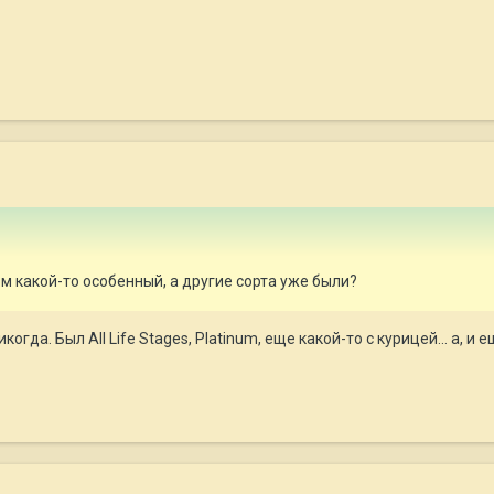
сом какой-то особенный, а другие сорта уже были?
огда. Был All Life Stages, Platinum, еще какой-то с курицей... а, и