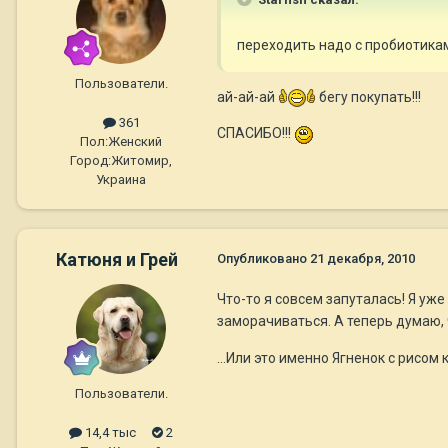
переходить надо с пробиотикам
Пользователи.
ай-ай-ай
бегу покупать!!!
361
СПАСИБО!!!
Пол:
Женский
Город:
Житомир,
Украина
Катюня и Грей
Опубликовано
21 декабря, 2010
Что-то я совсем запуталась! Я уже
заморачиваться. А теперь думаю, 
...Или это именно Ягненок с рисом
Пользователи.
14,4 тыс
2