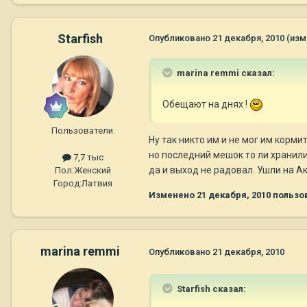
Starfish
Опубликовано
21 декабря, 2010
(изм
marina remmi сказал:
Обещают на днях !
Пользователи.
Ну так никто им и не мог им кормит
но последний мешок то ли хранили
7,7 тыс
да и выход не радовал. Ушли на Ак
Пол:
Женский
Город:
Латвия
Изменено
21 декабря, 2010
пользов
marina remmi
Опубликовано
21 декабря, 2010
Starfish сказал: