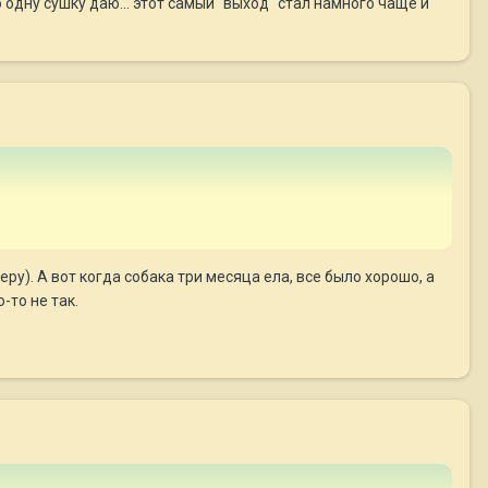
о одну сушку даю... этот самый "выход" стал намного чаще и
ру). А вот когда собака три месяца ела, все было хорошо, а
то-то не так.