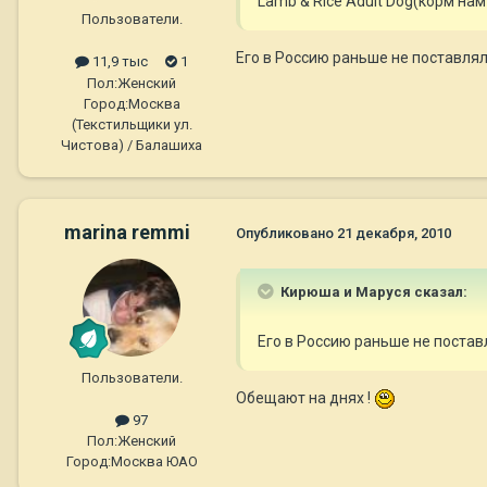
Lamb & Rice Adult Dog(корм на
Пользователи.
Его в Россию раньше не поставля
11,9 тыс
1
Пол:
Женский
Город:
Москва
(Текстильщики ул.
Чистова) / Балашиха
marina remmi
Опубликовано
21 декабря, 2010
Кирюша и Маруся сказал:
Его в Россию раньше не постав
Пользователи.
Обещают на днях !
97
Пол:
Женский
Город:
Москва ЮАО