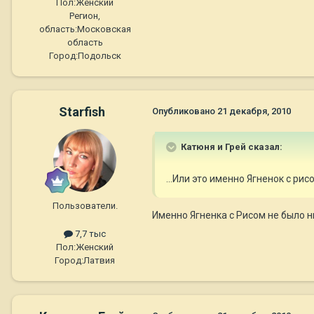
Пол:
Женский
Регион,
область:
Московская
область
Город:
Подольск
Starfish
Опубликовано
21 декабря, 2010
Катюня и Грей сказал:
...Или это именно Ягненок с ри
Пользователи.
Именно Ягненка с Рисом не было ник
7,7 тыс
Пол:
Женский
Город:
Латвия