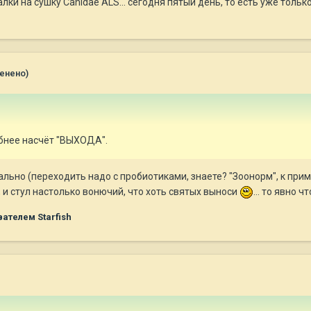
алки на сушку Canidae ALS... сегодня пятый день, то есть уже тольк
енено)
бнее насчёт "ВЫХОДА".
льно (переходить надо с пробиотиками, знаете? "Зоонорм", к приме
 и стул настолько вонючий, что хоть святых выноси
... то явно ч
ателем Starfish