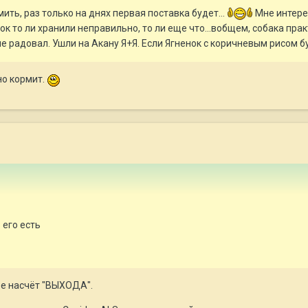
мить, раз только на днях первая поставка будет...
Мне интерес
к то ли хранили неправильно, то ли еще что...вобщем, собака пра
не радовал. Ушли на Акану Я+Я. Если Ягненок с коричневым рисом б
но кормит.
 его есть
ее насчёт "ВЫХОДА".