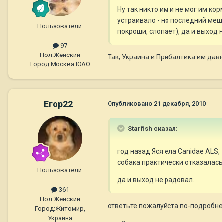
Ну так никто им и не мог им кор
устраивало - но последний мешо
Пользователи.
покроши, слопает), да и выход 
97
Пол:
Женский
Так, Украина и Прибалтика им дав
Город:
Москва ЮАО
Егор22
Опубликовано
21 декабря, 2010
Starfish сказал:
год назад Яся ела Canidae ALS,
собака практически отказалась
Пользователи.
да и выход не радовал.
361
Пол:
Женский
ответьте пожалуйста по-подробн
Город:
Житомир,
Украина