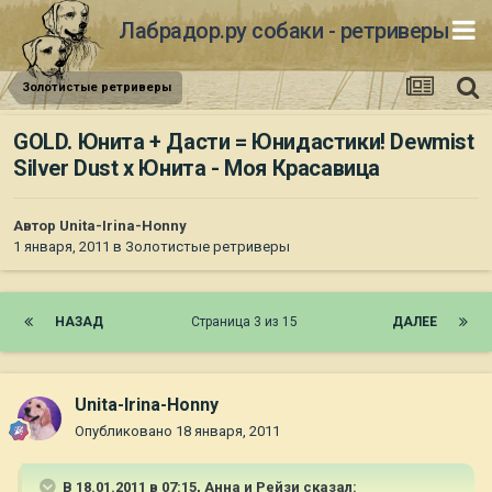
Лабрадор.ру собаки - ретриверы
Золотистые ретриверы
GOLD. Юнита + Дасти = Юнидастики! Dewmist
Silver Dust x Юнита - Моя Красавица
Автор
Unita-Irina-Honny
1 января, 2011
в
Золотистые ретриверы
НАЗАД
Страница 3 из 15
ДАЛЕЕ
Unita-Irina-Honny
Опубликовано
18 января, 2011
В 18.01.2011 в 07:15, Анна и Рейзи сказал: