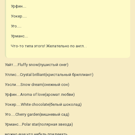
Урфин....
Уокер.....
Уго.....
Урманс....
Что-то типа этого! Желательно по англ. .
Уайт.....Fluffy snow(пушистый снег)
Уллис....Crystal brilliant(кристальный бриллиант)
Уэсли.....Snow dream(снежный сон)
Урфин....Aroma of love(аромат любви)
Уокер.....White chocolate(белый шоколад)
Уго.....Cherry garden(вишневый сад)
Урманс....Polar star(полярная звезда)
можно еще что нибудь придумать.