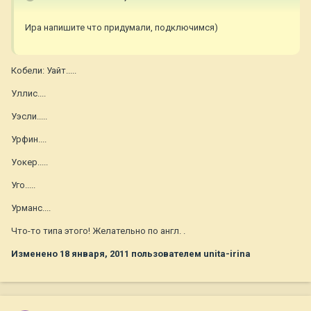
Ира напишите что придумали, подключимся)
Кобели: Уайт.....
Уллис....
Уэсли.....
Урфин....
Уокер.....
Уго.....
Урманс....
Что-то типа этого! Желательно по англ. .
Изменено
18 января, 2011
пользователем unita-irina