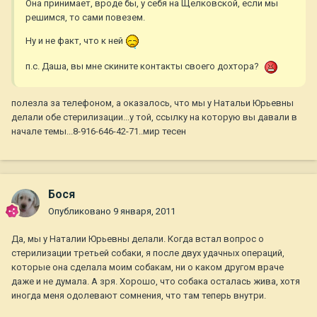
Она принимает, вроде бы, у себя на Щелковской, если мы
решимся, то сами повезем.
Ну и не факт, что к ней
п.с. Даша, вы мне скините контакты своего дохтора?
полезла за телефоном, а оказалось, что мы у Натальи Юрьевны
делали обе стерилизации...у той, ссылку на которую вы давали в
начале темы...8-916-646-42-71..мир тесен
Бося
Опубликовано
9 января, 2011
Да, мы у Наталии Юрьевны делали. Когда встал вопрос о
стерилизации третьей собаки, я после двух удачных операций,
которые она сделала моим собакам, ни о каком другом враче
даже и не думала. А зря. Хорошо, что собака осталась жива, хотя
иногда меня одолевают сомнения, что там теперь внутри.