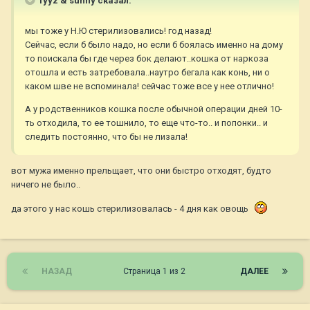
fyyz & sunny сказал:
мы тоже у Н.Ю стерилизовались! год назад!
Сейчас, если б было надо, но если б боялась именно на дому
то поискала бы где через бок делают..кошка от наркоза
отошла и есть затребовала..наутро бегала как конь, ни о
каком шве не вспоминала! сейчас тоже все у нее отлично!
А у родственников кошка после обычной операции дней 10-
ть отходила, то ее тошнило, то еще что-то.. и попонки.. и
следить постоянно, что бы не лизала!
вот мужа именно прельщает, что они быстро отходят, будто
ничего не было..
да этого у нас кошь стерилизовалась - 4 дня как овощь
НАЗАД
Страница 1 из 2
ДАЛЕЕ