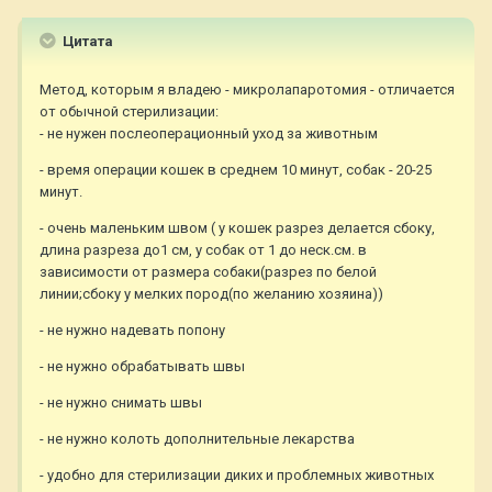
Цитата
Метод, которым я владею - микролапаротомия - отличается
от обычной стерилизации:
- не нужен послеоперационный уход за животным
- время операции кошек в среднем 10 минут, собак - 20-25
минут.
- очень маленьким швом ( у кошек разрез делается сбоку,
длина разреза до1 см, у собак от 1 до неск.см. в
зависимости от размера собаки(разрез по белой
линии;сбоку у мелких пород(по желанию хозяина))
- не нужно надевать попону
- не нужно обрабатывать швы
- не нужно снимать швы
- не нужно колоть дополнительные лекарства
- удобно для стерилизации диких и проблемных животных