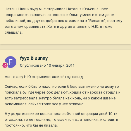
Наташ, Нюшильду мне стерилила Наталья Юрьевна - все
понравилось, включая отношение. Опыт у меня в этом деле
небольшой, но двух подобрашек стерилила в "Беланте", поэтому
есть с чем сравнивать. Хотя и другие отзывы о Н.Ю. я тоже
слышала.
fyyz & sunny
Опубликовано
10 января, 2011
мы тоже у Н.Ю стерилизовались! год назад!
Сейчас, если б было надо, но если б боялась именно на дому то
поискала бы где через бок делают..кошка от наркоза отошла и
есть затребовала..наутро бегала как конь, ни о каком шве не
вспоминала! сейчас тоже все у нее отлично!
А у родственников кошка после обычной операции дней 10-ть
отходила, то ее тошнило, то еще что-то.. и попонки.. и следить
постоянно, что бы не лизала!