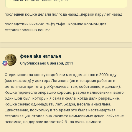
последней кошке делали полгода назад...первой пару лет назад
последствий никаких...тьфу тьфу....кормлю кормом для
стерилизованных кошек
феня aka наталья
Опубликовано
8 января, 2011
Стерилизовала кошку подобным методом ашшш в 2000 году
(скотишфолд) у доктора Логинова (он в то время работал в
ветклинике при тетатре Куклачева, там, собственно, и делали).
Кошка перенесла операцию хорошо, разрез малюсенький, всего
один шов был, который я сама и сняла, когда дали разрешние.
Кошке сейчас одиннадцать лет. Бодра, весела и нахальна.
Единственно, поскольку в то время это была нестандартная
стерилизация, стоила она каких-то немыслимых денег...сейчас не
вспомню, но дороже полостной была очень намного.