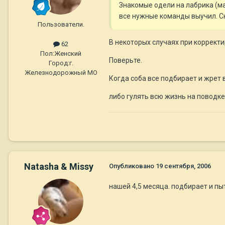
Знакомые одели на лабрика (ма
все нужные команды выучил. С
Пользователи.
В некоторых случаях при коррект
62
Пол:
Женский
Поверьте.
Город:
г.
Железнодорожный МО
Когда соба все подбирает и жрет 
либо гулять всю жизнь на поводке
Natasha & Missy
Опубликовано
19 сентября, 2006
нашей 4,5 месяца. подбирает и пы