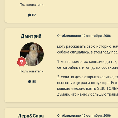
Пользователи.
82
Дмитрий
Опубликовано
19 сентября, 2006
могу рассказать свою историю. на
собака слушалась. в этом году пос
1. мы гоняемся за кошками да так
сетка рабица. итог. удар, собак ж
Пользователи.
2. если на даче открыта калитка,
80
вызвать еще раз инструктора. Его
кошками можно взять ЭШО ТОЛЬКО 
думаю, что нанесу большую травму
Лера&Сара
Опубликовано
19 сентября, 2006