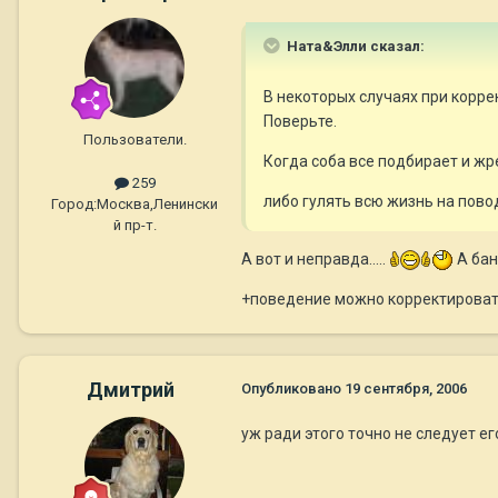
Ната&Элли сказал:
В некоторых случаях при корр
Поверьте.
Пользователи.
Когда соба все подбирает и жре
259
либо гулять всю жизнь на пово
Город:
Москва,Ленински
й пр-т.
А вот и неправда.....
А бан
+поведение можно корректироват
Дмитрий
Опубликовано
19 сентября, 2006
уж ради этого точно не следует е