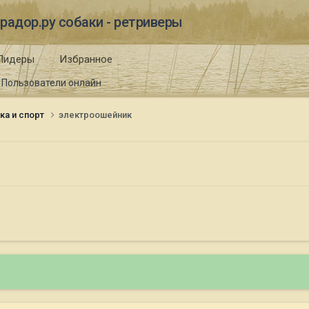
радор.ру собаки - ретриверы
Лидеры
Избранное
Пользователи онлайн
ка и спорт
электроошейник