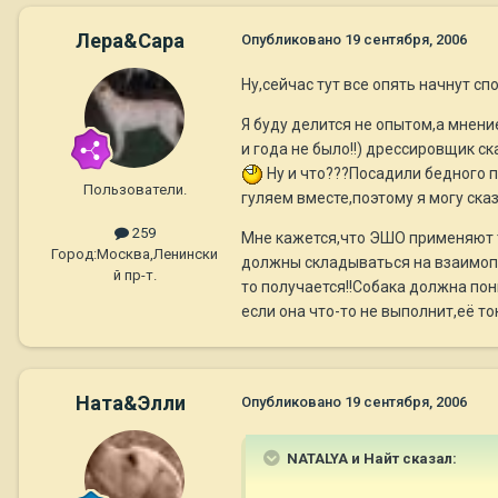
Лера&Сара
Опубликовано
19 сентября, 2006
Ну,сейчас тут все опять начнут спо
Я буду делится не опытом,а мнени
и года не было!!) дрессировщик 
Ну и что???Посадили бедного па
Пользователи.
гуляем вместе,поэтому я могу сказ
259
Мне кажется,что ЭШО применяют т
Город:
Москва,Ленински
должны складываться на взаимопон
й пр-т.
то получается!!Собака должна пон
если она что-то не выполнит,её то
Ната&Элли
Опубликовано
19 сентября, 2006
NATALYA и Найт сказал: