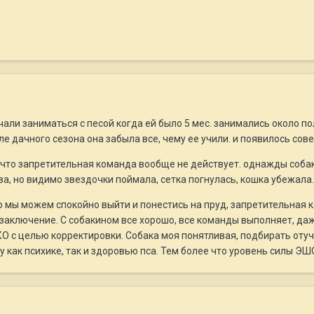
чали заниматься с песой когда ей было 5 мес. занимались около по
ле дачного сезона она забыла все, чему ее учили. и появилось сов
, что запретительная команда вообще не действует. однажды собак 
ива, но видимо звездочки поймала, сетка погнулась, кошка убежала.
 то мы можем спокойно выйти и понестись на пруд, запретительная
 заключение. С собакином все хорошо, все команды выполняет, даже
с целью корректировки. Собака моя понятливая, подбирать отучил
 как психике, так и здоровью пса. Тем более что уровень силы Э