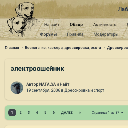
Лаб
На сайт
Обзор
Активность
Форумы
Правила
Модераторы
Главная
Воспитание, карьера, дрессировка, охота
Дрессиров
электроошейник
Автор
NATALYA и Найт
19 сентября, 2006
в
Дрессировка и спорт
1
2
3
4
5
6
ДАЛЕЕ
Страница 1 из 37