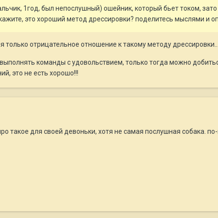
льчик, 1год, был непослушный) ошейник, который бьет током, зат
кажите, это хороший метод дрессировки? поделитесь мыслями и о
я только отрицательное отношение к такому методу дрессировки..
 выполнять команды с удовольствием, только тогда можно добить
, это не есть хорошо!!!
про такое для своей девоньки, хотя не самая послушная собака. по