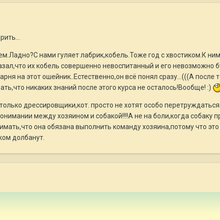
рить...
ем.Ладно?С нами гуляет лабрик,кобель.Тоже год с хвостиком.К ни
сказал,что их кобель совершенно невоспитанный и его невозможно
рня на этот ошейник..Естественно,он всё понял сразу...(((А после
ать,что никаких знаний после этого курса не осталось!Вообще! :)
олько дрессировщики,кот. просто не хотят особо перетруждаться 
имании между хозяином и собакой!!!!А не на боли,когда собаку п
имать,что она обязана выполнить команду хозяина,потому что это 
ком долбанут.