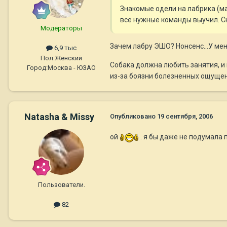
Знакомые одели на лабрика (ма
все нужные команды выучил. С
Модераторы
Зачем лабру ЭШО? Нонсенс...У мен
6,9 тыс
Пол:
Женский
Собака должна любить занятия, и
Город:
Москва - ЮЗАО
из-за боязни болезненных ощущений
Natasha & Missy
Опубликовано
19 сентября, 2006
ой
. я бы даже не подумала 
Пользователи.
82