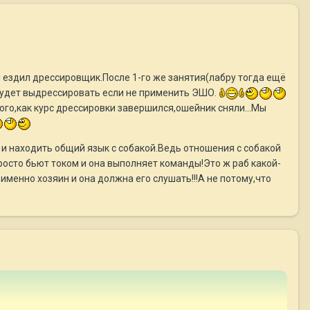
м ездил дрессировщик.После 1-го же занятия(лабру тогда ещё
 будет выдрессировать если не применить ЭШО.
 того,как курс дрессировки завершился,ошейник сняли...Мы
и находить общий язык с собакой.Ведь отношения с собакой
росто бьют током и она выполняет команды!Это ж раб какой-
именно хозяин и она должна его слушать!!!А не потому,что