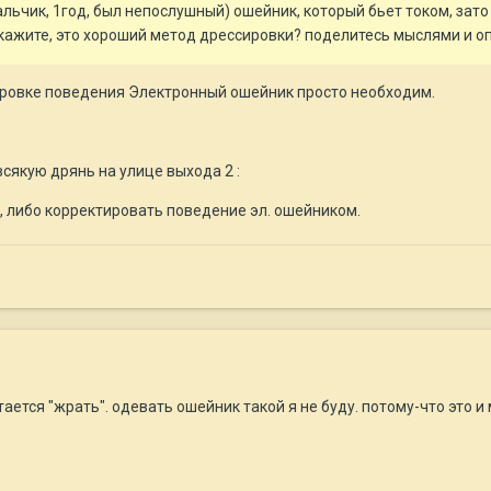
льчик, 1год, был непослушный) ошейник, который бьет током, зат
кажите, это хороший метод дрессировки? поделитесь мыслями и о
ировке поведения Электронный ошейник просто необходим.
всякую дрянь на улице выхода 2 :
, либо корректировать поведение эл. ошейником.
тается "жрать". одевать ошейник такой я не буду. потому-что это 