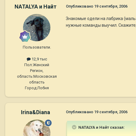
NATALYA и Найт
Опубликовано
19 сентября, 2006
Знакомые одели на лабрика (мальч
нужные команды выучил. Скажите,
Пользователи.
12,9 тыс
Пол:
Женский
Регион,
область:
Московская
область
Город:
Лобня
Irina&Diana
Опубликовано
19 сентября, 2006
NATALYA и Найт сказал: