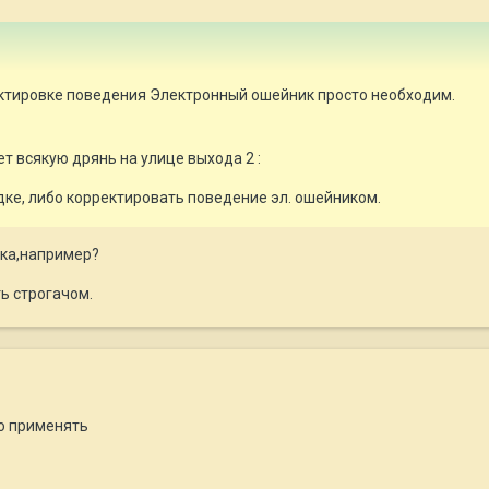
ектировке поведения Электронный ошейник просто необходим.
т всякую дрянь на улице выхода 2 :
дке, либо корректировать поведение эл. ошейником.
ка,например?
ь строгачом.
го применять