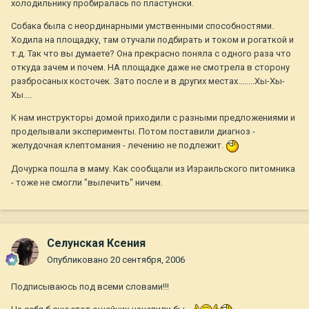
холодильнику пробиралась по пластунски.
Собака была с неординарными умственными способностями.
Ходила на площадку, там отучали подбирать и током и рогаткой и
т.д. Так что вы думаете? Она прекрасно поняла с одного раза что
откуда зачем и почем. НА площадке даже не смотрела в сторону
разбросаных косточек. Зато после и в других местах........Хы-Хы-
Хы....
К нам инструкторы домой приходили с разными предложениями и
проделывали эксперименты. Потом поставили диагноз -
желудочная клептомания - лечению не подлежит.
Дочурка пошла в маму. Как сообщали из Израильского питомника
- тоже не смогли "вылечить" ничем.
Селунская Ксения
Опубликовано
20 сентября, 2006
Подписываюсь под всеми словами!!!