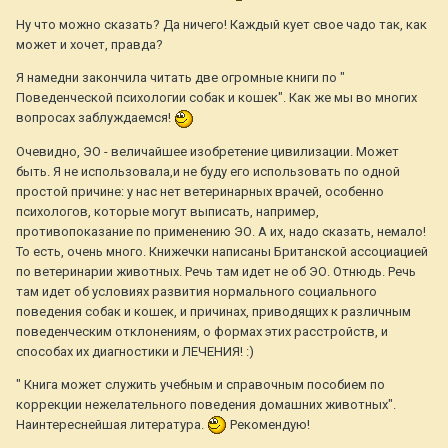
Ну что можно сказать? Да ничего! Каждый кует свое чадо так, как
может и хочет, правда?
Я намедни закончила читать две огромные книги по "
Поведенческой психологии собак и кошек". Как же мы во многих
вопросах заблуждаемся!
Очевидно, ЭО - величайшее изобретение цивилизации. Может
быть. Я не использовала,и не буду его использовать по одной
простой причине: у нас нет ветеринарных врачей, особенно
психологов, которые могут выписать, например,
противопоказание по применению ЭО. А их, надо сказать, немало!
То есть, очень много. Книжечки написаны Британской ассоциацией
по ветеринарии животных. Речь там идет не об ЭО. Отнюдь. Речь
там идет об условиях развития нормального социального
поведения собак и кошек, и причинах, приводящих к различным
поведенческим отклонениям, о формах этих расстройств, и
способах их диагностики и ЛЕЧЕНИЯ! :)
" Книга может служить учебным и справочным пособием по
коррекции нежелательного поведения домашних животных".
Наинтереснейшая литература.
Рекомендую!