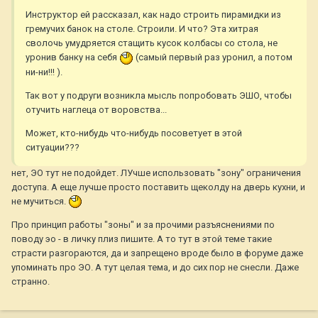
Инструктор ей рассказал, как надо строить пирамидки из
гремучих банок на столе. Строили. И что? Эта хитрая
сволочь умудряется стащить кусок колбасы со стола, не
уронив банку на себя
(самый первый раз уронил, а потом
ни-ни!!! ).
Так вот у подруги возникла мысль попробовать ЭШО, чтобы
отучить наглеца от воровства...
Может, кто-нибудь что-нибудь посоветует в этой
ситуации???
нет, ЭО тут не подойдет. ЛУчше использовать "зону" ограничения
доступа. А еще лучше просто поставить щеколду на дверь кухни, и
не мучиться.
Про принцип работы "зоны" и за прочими разъяснениями по
поводу эо - в личку плиз пишите. А то тут в этой теме такие
страсти разгораются, да и запрещено вроде было в форуме даже
упоминать про ЭО. А тут целая тема, и до сих пор не снесли. Даже
странно.