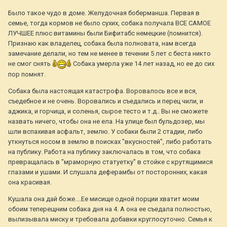
Было такое чудо в доме. Желудочная боберманша. Первая в
семье, тогда кормов не было сухих, собака получала ВСЕ САМОЕ
ЛУЧШЕЕ плюс витамины были Бифитабс немецкие (помнится).
Признаю как владелец, собака была полновата, нам всегда
замечание делали, но тем не менее в течении 5 лет с беста никто
не смог снять
Собака умерла уже 14 лет назад, но ее до сих
пор помнят.
Собака была настоящая катастрофа. Воровалось все и вся,
съедебное и не очень. Воровались и съедались и перец чили, и
аджика, и горчица, и соленья, сырое тесто и т.д.. Вы не сможете
назвать ничего, чтобы она не ела. На улице был бульдозер, мы
шли вспахивая асфальт, землю. У собаки были 2 стадии, либо
уткнуться носом в землю в поисках "вкусностей", либо работать
на публику. Работа на публику заключалась в том, что собака
превращалась в "мраморную статуетку" в стойке с крутящимися
глазами и ушами. И слушала деферамбы от посторонних, какая
она красивая.
Кушала она дай боже....Ее мисище одной порции хватит моим
обоим теперещним собака дня на 4. А она ее съедала полностью,
вылизывала миску и требовала добавки круглосуточно. Семья к