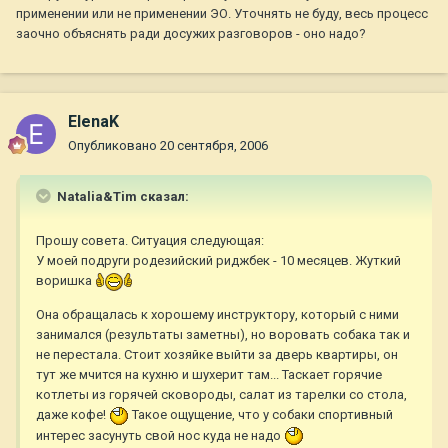
применении или не применении ЭО. Уточнять не буду, весь процесс
заочно объяснять ради досужих разговоров - оно надо?
ElenaK
Опубликовано
20 сентября, 2006
Natalia&Tim сказал:
Прошу совета. Ситуация следующая:
У моей подруги родезийский риджбек - 10 месяцев. Жуткий
воришка
Она обращалась к хорошему инструктору, который с ними
занимался (результаты заметны), но воровать собака так и
не перестала. Стоит хозяйке выйти за дверь квартиры, он
тут же мчится на кухню и шухерит там... Таскает горячие
котлеты из горячей сковороды, салат из тарелки со стола,
даже кофе!
Такое ощущение, что у собаки спортивный
интерес засунуть свой нос куда не надо