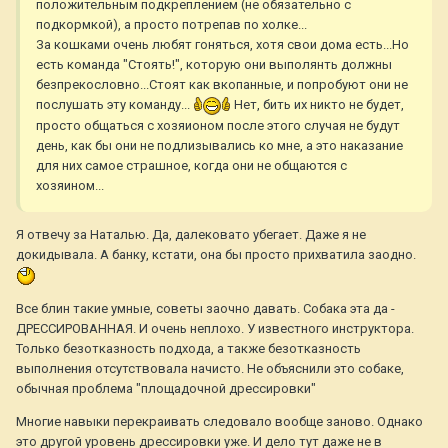
положительным подкреплением (не обязательно с
подкормкой), а просто потрепав по холке...
За кошками очень любят гоняться, хотя свои дома есть...Но
есть команда "Стоять!", которую они выполянть должны
безпрекословно...Стоят как вкопанные, и попробуют они не
послушать эту команду...
Нет, бить их никто не будет,
просто общаться с хозяионом после этого случая не будут
день, как бы они не подлизывались ко мне, а это наказание
для них самое страшное, когда они не общаются с
хозяином...
Я отвечу за Наталью. Да, далековато убегает. Даже я не
докидывала. А банку, кстати, она бы просто прихватила заодно.
Все блин такие умные, советы заочно давать. Собака эта да -
ДРЕССИРОВАННАЯ. И очень неплохо. У известного инструктора.
Только безотказность подхода, а также безотказность
выполнения отсутствовала начисто. Не объяснили это собаке,
обычная проблема "площадочной дрессировки"
Многие навыки перекраивать следовало вообще заново. Однако
это другой уровень дрессировки уже. И дело тут даже не в