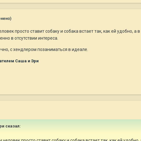
енено)
ловек просто ставит собаку и собака встает так, как ей удобно, а
енно в отсутствии интереса.
нечно, с хендлером позаниматься в идеале.
ателем Саша и Эри
Эри сказал:
 человек просто ставит собаку и собака встает так, как ей удобно