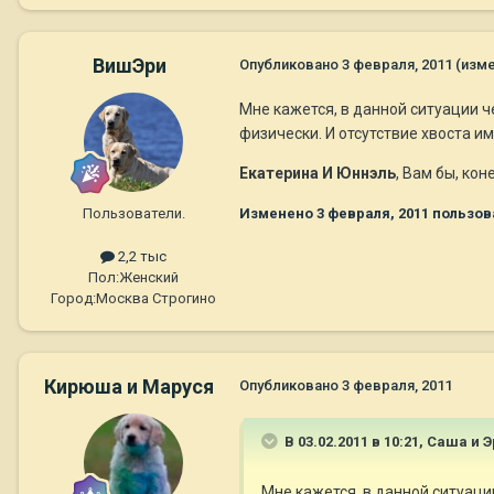
ВишЭри
Опубликовано
3 февраля, 2011
(изм
Мне кажется, в данной ситуации че
физически. И отсутствие хвоста им
Екатерина И Юннэль
, Вам бы, ко
Пользователи.
Изменено
3 февраля, 2011
пользов
2,2 тыс
Пол:
Женский
Город:
Москва Строгино
Кирюша и Маруся
Опубликовано
3 февраля, 2011
В 03.02.2011 в 10:21, Саша и 
Мне кажется, в данной ситуации