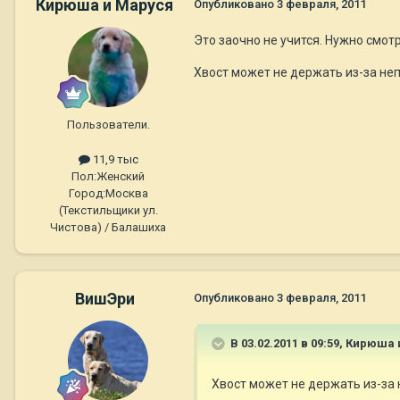
Кирюша и Маруся
Опубликовано
3 февраля, 2011
Это заочно не учится. Нужно смотр
Хвост может не держать из-за непр
Пользователи.
11,9 тыс
Пол:
Женский
Город:
Москва
(Текстильщики ул.
Чистова) / Балашиха
ВишЭри
Опубликовано
3 февраля, 2011
В 03.02.2011 в 09:59, Кирюша
Хвост может не держать из-за н