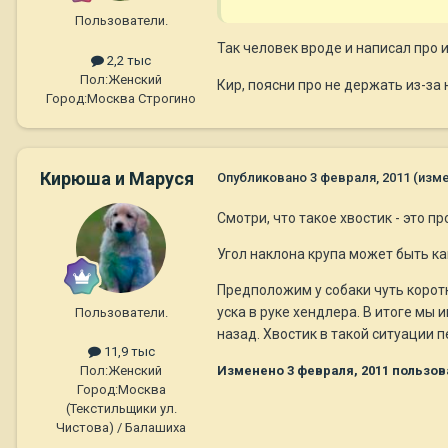
Пользователи.
Так человек вроде и написал про 
2,2 тыс
Пол:
Женский
Кир, поясни про не держать из-за 
Город:
Москва Строгино
Кирюша и Маруся
Опубликовано
3 февраля, 2011
(изм
Смотри, что такое хвостик - это п
Угол наклона крупа может быть ка
Предположим у собаки чуть корот
уска в руке хендлера. В итоге м
Пользователи.
назад. Хвостик в такой ситуации 
11,9 тыс
Изменено
3 февраля, 2011
пользов
Пол:
Женский
Город:
Москва
(Текстильщики ул.
Чистова) / Балашиха