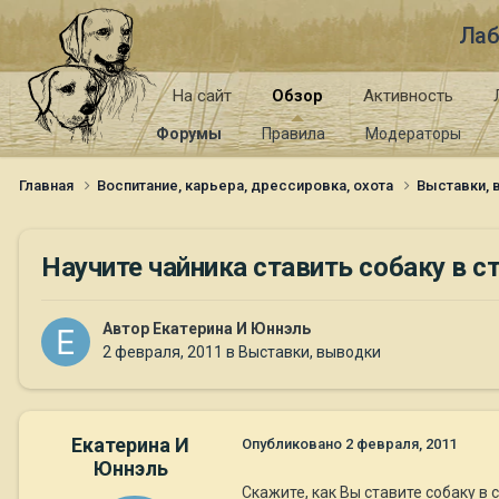
Лаб
На сайт
Обзор
Активность
Форумы
Правила
Модераторы
Главная
Воспитание, карьера, дрессировка, охота
Выставки,
Научите чайника ставить собаку в ст
Автор
Екатерина И Юннэль
2 февраля, 2011
в
Выставки, выводки
Екатерина И
Опубликовано
2 февраля, 2011
Юннэль
Скажите, как Вы ставите собаку в с