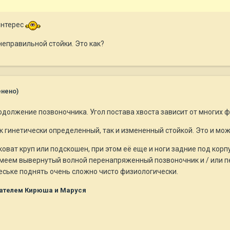
интерес
неправильной стойки. Это как?
енено)
родолжение позвоночника. Угол постава хвоста зависит от многих фа
к гинетически определенный, так и измененный стойкой. Это и мож
коват круп или подскошен, при этом её еще и ноги задние под ко
ы имеем вывернутый волной перенапряженный позвоночник и / или 
пеське поднять очень сложно чисто физиологически.
ателем Кирюша и Маруся