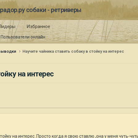
радор.ру собаки - ретриверы
Лидеры
Избранное
Пользователи онлайн
 выводки
Научите чайника ставить собаку в стойку на интерес
ойку на интерес
тойку на интерес .Просто когда я свою ставлю ,она у меня чуть-чуть