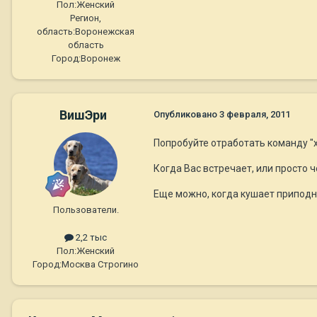
Пол:
Женский
Регион,
область:
Воронежская
область
Город:
Воронеж
ВишЭри
Опубликовано
3 февраля, 2011
Попробуйте отработать команду "х
Когда Вас встречает, или просто ч
Еще можно, когда кушает приподни
Пользователи.
2,2 тыс
Пол:
Женский
Город:
Москва Строгино