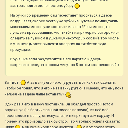
завтрак приготовлю,постель уберу
На ручки со временем сам перестанет проситься,а дверь
подгрызает,скорее всего уже зубки чешутся-не помню,таким
маленьким можно уже косточки или нет?Если можно,то
лучше из прессованных жил,титбит например,но осторожно-
следить за пузиком и ушками,у некоторых собак(в том числе
и у нашего)может вылезти аллергия на титбетовскую
продукцию.
Бруняшка,если раздухарится,я его наругаю и дверь
закрываю перед его носом минут на 5-потом как шелковый:)
Вот вот.
А за ванну его не хочу ругать, вот как так сделать,
чтобы он понял, что я его не за ванну ругаю, а именно, что ему пока
нельзя на задние лапы вставать?
Один раз я его в ванну поставила. Он обалдел просто! Потом
опрокинул (на бортике ванной висела полочка), из неё всё
посыпалось в ванну, он испугался, и выпрыгнул сам наружу. И
причём это произошло так быстро, что я только успела сказать:
Оййй!
А он уже в коридоре носится...
И вот после этого