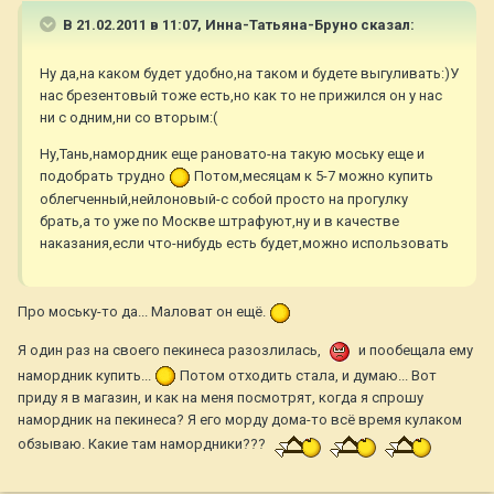
В 21.02.2011 в 11:07, Инна-Татьяна-Бруно сказал:
Ну да,на каком будет удобно,на таком и будете выгуливать:)У
нас брезентовый тоже есть,но как то не прижился он у нас
ни с одним,ни со вторым:(
Ну,Тань,намордник еще рановато-на такую моську еще и
подобрать трудно
Потом,месяцам к 5-7 можно купить
облегченный,нейлоновый-с собой просто на прогулку
брать,а то уже по Москве штрафуют,ну и в качестве
наказания,если что-нибудь есть будет,можно использовать
Про моську-то да... Маловат он ещё.
Я один раз на своего пекинеса разозлилась,
и пообещала ему
намордник купить...
Потом отходить стала, и думаю... Вот
приду я в магазин, и как на меня посмотрят, когда я спрошу
намордник на пекинеса? Я его морду дома-то всё время кулаком
обзываю. Какие там намордники???