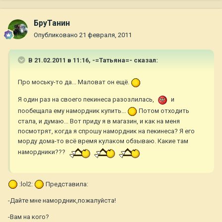
БруТанин
Опубликовано
21 февраля, 2011
В 21.02.2011 в 11:16, -=Татьяна=- сказал:
Про моську-то да... Маловат он ещё.
Я один раз на своего пекинеса разозлилась,
и
пообещала ему намордник купить...
Потом отходить
стала, и думаю... Вот приду я в магазин, и как на меня
посмотрят, когда я спрошу намордник на пекинеса? Я его
морду дома-то всё время кулаком обзываю. Какие там
намордники???
:lol2:
Представила:
-Дайте мне намордник,пожалуйста!
-Вам на кого?