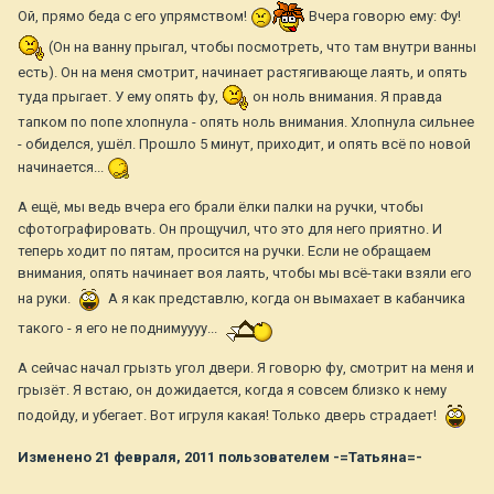
Ой, прямо беда с его упрямством!
Вчера говорю ему: Фу!
(Он на ванну прыгал, чтобы посмотреть, что там внутри ванны
есть). Он на меня смотрит, начинает растягивающе лаять, и опять
туда прыгает. У ему опять фу,
он ноль внимания. Я правда
тапком по попе хлопнула - опять ноль внимания. Хлопнула сильнее
- обиделся, ушёл. Прошло 5 минут, приходит, и опять всё по новой
начинается...
А ещё, мы ведь вчера его брали ёлки палки на ручки, чтобы
сфотографировать. Он прощучил, что это для него приятно. И
теперь ходит по пятам, просится на ручки. Если не обращаем
внимания, опять начинает воя лаять, чтобы мы всё-таки взяли его
на руки.
А я как представлю, когда он вымахает в кабанчика
такого - я его не поднимуууу...
А сейчас начал грызть угол двери. Я говорю фу, смотрит на меня и
грызёт. Я встаю, он дожидается, когда я совсем близко к нему
подойду, и убегает. Вот игруля какая! Только дверь страдает!
Изменено
21 февраля, 2011
пользователем -=Татьяна=-