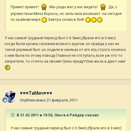
Привет привет!
Мы рады вас у нас видеть!
Да, с
упрямством Мича борюсь, но силы мои иссякают. на сегодня
по крайней мере
Завтра снова в бой!
У нас самый трудный период был с 3-5мес,(брали его в 3 мес)
когда были кусаки,таскание всякого кругом..но правда у нас не
такой упрямый был..но ходили в синяках от его игр,строго конечно
с ним были по этому поводу.Главное не отступать,если уж что-то
запретили, то стоять на своем! Силы придут!Они же их и дают нам!
♥♥♥ТаМич♥♥♥
Опубликовано
21 февраля, 2011
В 21.02.2011 в 19:53, Ольга и Рейдер сказал:
У нас самый трудный период был с 3-5мес,(брали его в 3 мес)