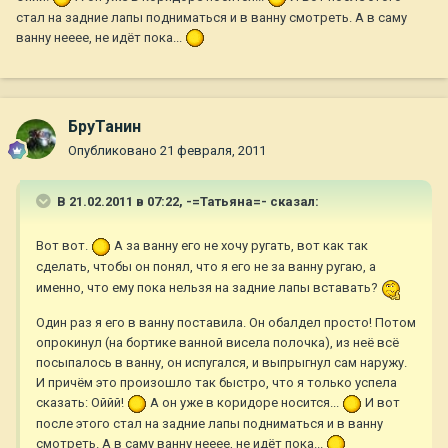
стал на задние лапы подниматься и в ванну смотреть. А в саму
ванну нееее, не идёт пока...
БруТанин
Опубликовано
21 февраля, 2011
В 21.02.2011 в 07:22, -=Татьяна=- сказал:
Вот вот.
А за ванну его не хочу ругать, вот как так
сделать, чтобы он понял, что я его не за ванну ругаю, а
именно, что ему пока нельзя на задние лапы вставать?
Один раз я его в ванну поставила. Он обалдел просто! Потом
опрокинул (на бортике ванной висела полочка), из неё всё
посыпалось в ванну, он испугался, и выпрыгнул сам наружу.
И причём это произошло так быстро, что я только успела
сказать: Оййй!
А он уже в коридоре носится...
И вот
после этого стал на задние лапы подниматься и в ванну
смотреть. А в саму ванну нееее, не идёт пока...