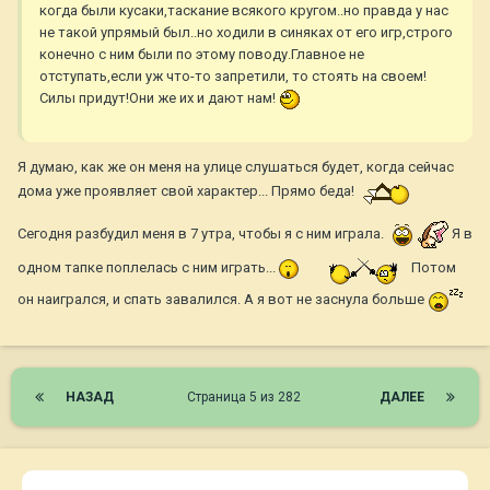
когда были кусаки,таскание всякого кругом..но правда у нас
не такой упрямый был..но ходили в синяках от его игр,строго
конечно с ним были по этому поводу.Главное не
отступать,если уж что-то запретили, то стоять на своем!
Силы придут!Они же их и дают нам!
Я думаю, как же он меня на улице слушаться будет, когда сейчас
дома уже проявляет свой характер... Прямо беда!
Сегодня разбудил меня в 7 утра, чтобы я с ним играла.
Я в
одном тапке поплелась с ним играть...
Потом
он наигрался, и спать завалился. А я вот не заснула больше
НАЗАД
Страница 5 из 282
ДАЛЕЕ