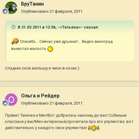
БруТанин
Опубликовано
21 февраля, 2011
В 21.02.2011 в 12:06, -=Татьяна=- сказал:
Спасибо... Сейчас уже дрыхнет... Видно виноград
вымотал малость
Сладких снов малышу и чмок в носик:)
Ольга и Рейдер
Опубликовано
21 февраля, 2011
Привет Танечка и Мич!Вот добралась наконец до вас! Собаньки
классные у вас!Мич интересный,прочитала про его упрямства..вот
действительно у каждого свои упрямства!