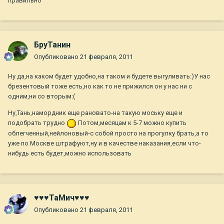
правильно
БруТанин
Опубликовано
21 февраля, 2011
Ну да,на каком будет удобно,на таком и будете выгуливать:)У нас
брезентовый тоже есть,но как то не прижился он у нас ни с
одним,ни со вторым:(
Ну,Тань,намордник еще рановато-на такую моську еще и
подобрать трудно
Потом,месяцам к 5-7 можно купить
облегченный,нейлоновый-с собой просто на прогулку брать,а то
уже по Москве штрафуют,ну и в качестве наказания,если что-
нибудь есть будет,можно использовать
♥♥♥ТаМич♥♥♥
Опубликовано
21 февраля, 2011