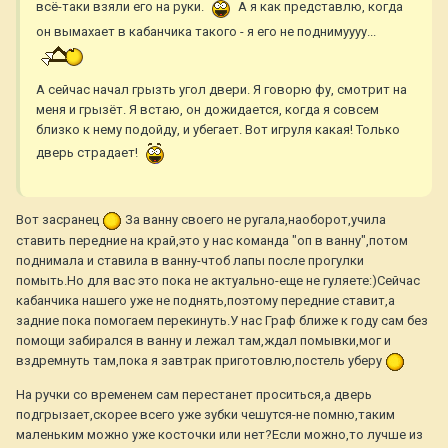
всё-таки взяли его на руки.
А я как представлю, когда
он вымахает в кабанчика такого - я его не поднимуууу...
А сейчас начал грызть угол двери. Я говорю фу, смотрит на
меня и грызёт. Я встаю, он дожидается, когда я совсем
близко к нему подойду, и убегает. Вот игруля какая! Только
дверь страдает!
Вот засранец
За ванну своего не ругала,наоборот,учила
ставить передние на край,это у нас команда "оп в ванну",потом
поднимала и ставила в ванну-чтоб лапы после прогулки
помыть.Но для вас это пока не актуально-еще не гуляете:)Сейчас
кабанчика нашего уже не поднять,поэтому передние ставит,а
задние пока помогаем перекинуть.У нас Граф ближе к году сам без
помощи забирался в ванну и лежал там,ждал помывки,мог и
вздремнуть там,пока я завтрак приготовлю,постель уберу
На ручки со временем сам перестанет проситься,а дверь
подгрызает,скорее всего уже зубки чешутся-не помню,таким
маленьким можно уже косточки или нет?Если можно,то лучше из