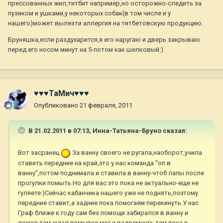
прессованных жил,титбит например,но осторожно-следить за
пузиком и ушками,у некоторых собак(в том числе и у
нашего)может вылезти аллергия на титбетовскую продукцию.
Бруняшка,если раздухарится,я его наругаю и дверь закрываю
перед его носом минут на 5-потом как шелковый:)
♥♥♥ТаМич♥♥♥
Опубликовано
21 февраля, 2011
В 21.02.2011 в 07:13, Инна-Татьяна-Бруно сказал:
Вот засранец
За ванну своего не ругала,наоборот,учила
ставить передние на край,это у нас команда "оп в
ванну",потом поднимала и ставила в ванну-чтоб лапы после
прогулки помыть.Но для вас это пока не актуально-еще не
гуляете:)Сейчас кабанчика нашего уже не поднять,поэтому
передние ставит,а задние пока помогаем перекинуть.У нас
Граф ближе к году сам без помощи забирался в ванну и
лежал там,ждал помывки,мог и вздремнуть там,пока я