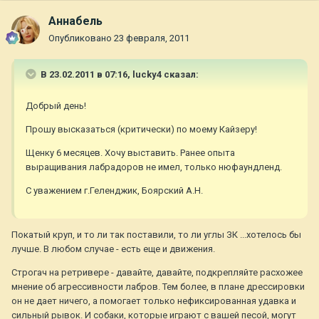
Aннaбель
Опубликовано
23 февраля, 2011
В 23.02.2011 в 07:16, lucky4 сказал:
Добрый день!
Прошу высказаться (критически) по моему Кайзеру!
Щенку 6 месяцев. Хочу выставить. Ранее опыта
выращивания лабрадоров не имел, только нюфаундленд.
С уважением г.Геленджик, Боярский А.Н.
Покатый круп, и то ли так поставили, то ли углы ЗК ...хотелось бы
лучше. В любом случае - есть еще и движения.
Строгач на ретривере - давайте, давайте, подкрепляйте расхожее
мнение об агрессивности лабров. Тем более, в плане дрессировки
он не дает ничего, а помогает только нефиксированная удавка и
сильный рывок. И собаки, которые играют с вашей песой, могут