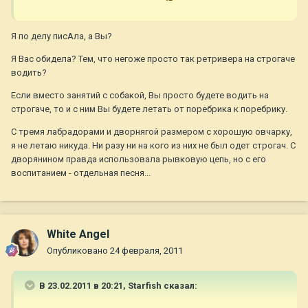
Я по делу писАла, а Вы?
Я Вас обидела? Тем, что негоже просто так ретривера на строгаче
водить?
Если вместо занятий с собакой, Вы просто будете водить на
строгаче, то и с ним Вы будете летать от поребрика к поребрику.
С тремя лабрадорами и дворнягой размером с хорошую овчарку,
я не летаю никуда. Ни разу ни на кого из них не был одет строгач. С
дворянином правда использовала рывковую цепь, но с его
воспитанием - отдельная песня...
White Angel
Опубликовано
24 февраля, 2011
В 23.02.2011 в 20:21, Starfish сказал: