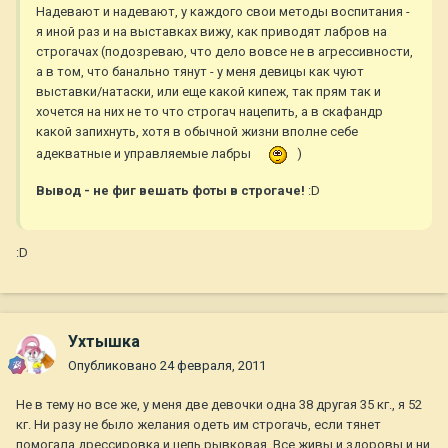
Надевают и надевают, у каждого свои методы воспитания -
я иной раз и на выставках вижу, как приводят лабров на
строгачах (подозреваю, что дело вовсе не в агрессивности,
а в том, что банально тянут - у меня девицы как чуют
выставки/натаски, или еще какой кипеж, так прям так и
хочется на них не то что строгач нацепить, а в скафандр
какой запихнуть, хотя в обычной жизни вполне себе
адекватные и управляемые лабры
)
Вывод - не фиг вешать фоты в строгаче!
:D
:D
Ухтышка
Опубликовано
24 февраля, 2011
Не в тему но все же, у меня две девочки одна 38 другая 35 кг., я 52
кг. Ни разу не было желания одеть им строгачь, если тянет
помогала дрессировка и цепь рывковая. Все живы и здоровы и ни