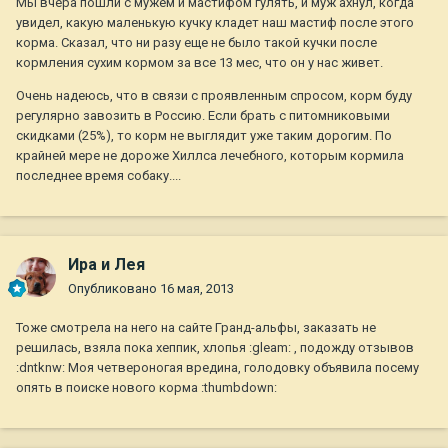
Мы вчера пошли с мужем и мастифом гулять, и муж ахнул, когда
увидел, какую маленькую кучку кладет наш мастиф после этого
корма. Сказал, что ни разу еще не было такой кучки после
кормления сухим кормом за все 13 мес, что он у нас живет.
Очень надеюсь, что в связи с проявленным спросом, корм буду
регулярно завозить в Россию. Если брать с питомниковыми
скидками (25%), то корм не выглядит уже таким дорогим. По
крайней мере не дороже Хиллса лечебного, которым кормила
последнее время собаку....
Ира и Лея
Опубликовано
16 мая, 2013
Тоже смотрела на него на сайте Гранд-альфы, заказать не
решилась, взяла пока хеппик, хлопья :gleam: , подожду отзывов
:dntknw: Моя четвероногая вредина, голодовку объявила посему
опять в поиске нового корма :thumbdown: