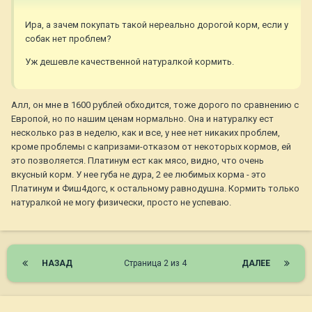
Ира, а зачем покупать такой нереально дорогой корм, если у
собак нет проблем?
Уж дешевле качественной натуралкой кормить.
Алл, он мне в 1600 рублей обходится, тоже дорого по сравнению с
Европой, но по нашим ценам нормально. Она и натуралку ест
несколько раз в неделю, как и все, у нее нет никаких проблем,
кроме проблемы с капризами-отказом от некоторых кормов, ей
это позволяется. Платинум ест как мясо, видно, что очень
вкусный корм. У нее губа не дура, 2 ее любимых корма - это
Платинум и Фиш4догс, к остальному равнодушна. Кормить только
натуралкой не могу физически, просто не успеваю.
НАЗАД
Страница 2 из 4
ДАЛЕЕ