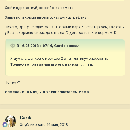
Хоп! и здравствуй, российская таможня!
Запретили корма ввозить, найдут- штрафанут.
Ничего, врагу не сдается наш гордый Варяг! Не затарюсь, так хоть
у Вас накормлю своих до отвала :D договалютным кормом :D
В 16.05.2013 в 07:14, Garda сказал:
Я думала щенков с месяцев 2-х на платинуме держать.
Только вот размачивать его нельзя...
:hmm:
Почему?
Изменено
16 мая, 2013
пользователем Рима
Garda
Опубликовано
16 мая, 2013