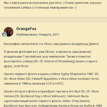
Мы с ней в ринге встречались раз пять:-) Очень приятная, хорошо
сложенная собака с отличным темпераментом :-)
OrangeFox
Опубликовано
14 марта, 2011
Биография James Irvine, п-к Vbos, заводчика и владельца Джета:
Я увлечен флэтами вот уже 28 лет, и являюсь заводчиком/
владельцем 7 английских шоу чемпионов. Также я помогал
выставлять собаку (Sh. Ch. Kintore of Rosenberg) моего старого
друга, Jock Ross.
Своего первого флэта я купил у Velma Ogilvy-Shepherd в 1981. Sh.
Ch. Vbos Video (Ch. Falswift Apparition x Vbos Vilna) получил титул
чемпиона в 1989-м, выиграв 3 СС и 6 RCC.
Своего второго флэта я приобрел там же и это был Sh. Ch. Vbos
Vervine (Ch. Bordercot Guy x Vbos Velmourn). Velmourn была
однопометницей моего первого флэта, Video. Отец Vervine,
Bordercot Guy, был рез. победителем Gundog Group на Crufts в 1985