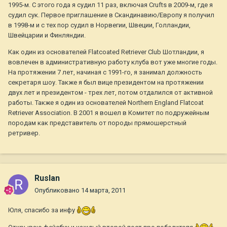
1995-м. С этого года я судил 11 раз, включая Crufts в 2009-м, где я
судил сук. Первое приглашение в Скандинавию/Европу я получил
в 1998-м и с тех пор судил в Норвегии, Швеции, Голландии,
Швейцарии и Финляндии.
Как один из основателей Flatcoated Retriever Club Шотландии, я
вовлечен в административную работу клуба вот уже многие годы.
На протяжении 7 лет, начиная с 1991-го, я занимал должность
секретаря шоу. Также я был вице президентом на протяжении
двух лет и президентом - трех лет, потом отдалился от активной
работы. Также я один из основателей Northern England Flatcoat
Retriever Association. В 2001 я вошел в Комитет по подружейным
породам как представитель от породы прямошерстный
ретривер.
Ruslan
Опубликовано
14 марта, 2011
Юля, спасибо за инфу