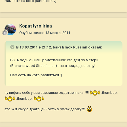
Нам есть на кого равняться ;)
Kopastyro Irina
Опубликовано
13 марта, 2011
В 13.03.2011 в 21:12, Байт Black Russian сказал:
P.S. А ведь он наш родственник: его дед по матери
(Branchalwood Strathfinnan) - наш прадед по отцу!
Нам есть на кого равняться ;)
ну нифига себе у вас звездные родственники!!!!!!
:thumbup:
:thumbup:
это ж я какую драгоценность в руках держу!!!!