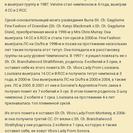
и выиграл группу в 1987. Vervine стал чемпионом в 4 года, выиграв
4 СС и 2 RCC.
Сукой-основательницей моего разведения была Sh. Ch. Gayplume
Fine Fashion of Dravidian (Sh. Ch. Kenjo Blackmark x Sh. Ch. Gayplume
Dixie), приобретенная мной в 1993-м у Mrs Chris Murray. Она
выиграла 14 СС и 6 RCC и стала топ-сукой в 2000-м. Fine Fashion
выиграла ЛС на Crufts в 1998-м и позже на протяжении нескольких
лет также получала этот титул. Она попадала и в расстановку
группы на шоу уровня Чемпионата. В 1997 г. я решил повязать ее с
Sh. Ch. Branchalwood Strathfinnan, родилось 5 кобелей и 3 суки, я
оставил себе из этого помета Sh. Ch. Vbos Lady From Louisiana.
Louisiana выиграла 14 СС и 8 RCC и получила титул чемпиона в 3
года, в 2000-м. Она выигрывала ЛС на Crufts в 2000 и 2004, а также
рез. ЛС в 2005. В 2001 от нее и Sorcerer's Apprentice From Jaeva я
получил помет из 7 кобелей и 3 сук. В этом помете родилось 3 шоу
чемпиона: 2 кобеля и 1 сука. Louisiana на протяжении 4-х лет
признавалась топ племенной сукой.
Из этого помета я оставил Sh Ch. Vbos Lady From Monterey, в 2006-
м она получила третий СС. От вязки с Sh. Ch. Branchalwood
Strathybay у нее родилось 2 кобеля и 1 сука, которую я также
оставил себе, ее зовут Vbos Lady From Sonora.