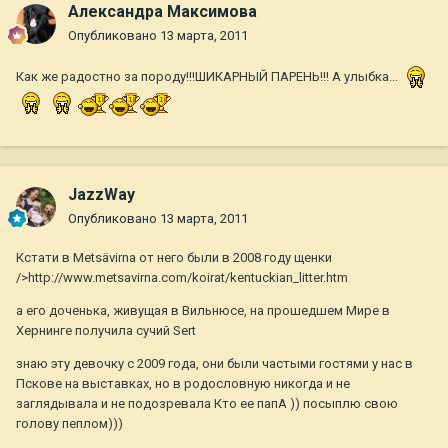
Александра Максимова
Опубликовано
13 марта, 2011
Как же радостно за породу!!!ШИКАРНЫЙ ПАРЕНЬ!!! А улыбка...
JazzWay
Опубликовано
13 марта, 2011
Кстати в Metsävirna от него были в 2008 году щенки
/>http://www.metsavirna.com/koirat/kentuckian_litter.htm
а его доченька, живущая в Вильнюcе, на прошедшем Мире в
Хернинге получила сучий Sert
знаю эту девочку с 2009 года, они были частыми гостями у нас в
Пскове на выставках, но в родословную никогда и не
заглядывала и не подозревала Кто ее папА )) посыплю свою
голову пеплом)))