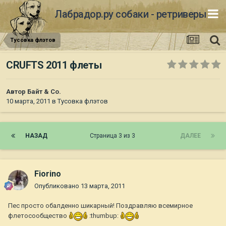
Лабрадор.ру собаки - ретриверы
Тусовка флэтов
CRUFTS 2011 флеты
Автор
Байт & Co.
10 марта, 2011
в
Тусовка флэтов
НАЗАД
Страница 3 из 3
ДАЛЕЕ
Fiorino
Опубликовано
13 марта, 2011
Пес просто обалденно шикарный! Поздравляю всемирное
флетосообщество
:thumbup: