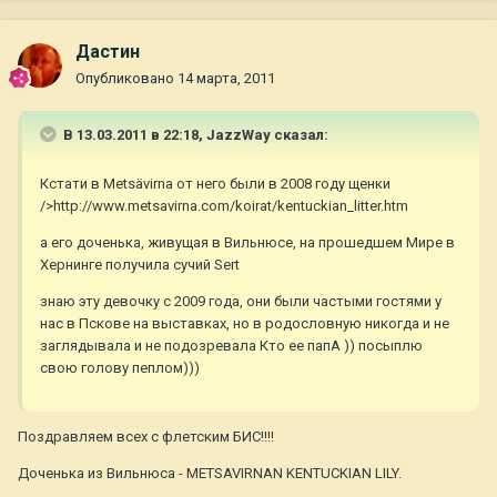
Дастин
Опубликовано
14 марта, 2011
В 13.03.2011 в 22:18, JazzWay сказал:
Кстати в Metsävirna от него были в 2008 году щенки
/>http://www.metsavirna.com/koirat/kentuckian_litter.htm
а его доченька, живущая в Вильнюcе, на прошедшем Мире в
Хернинге получила сучий Sert
знаю эту девочку с 2009 года, они были частыми гостями у
нас в Пскове на выставках, но в родословную никогда и не
заглядывала и не подозревала Кто ее папА )) посыплю
свою голову пеплом)))
Поздравляем всех с флетским БИС!!!!
Доченька из Вильнюса - METSAVIRNAN KENTUCKIAN LILY.