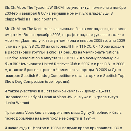
Sh. Ch. Vbos The Tycoon JW ShCM получил титул чемпиона в ноябре
2004-го и выиграл 8 СС на текущий момент. Его владельцы S
Chipperfield и H Higginbotham.
Sh. Ch. Vbos The Kentuckian изначально был в совладении, но после
смерти Mr Ross в декабре 2003, в графе владелец указано только
мое имя. Джет получил титул чемпиона в январе 2005-го, и на 2009
г. он выиграл 38 СС, 33 из которых ЛПП и 11 RCC. Он 10 раз входил
в расстановки группы, включая рез. BIS на Чемпионате National
Gundog Association в августе 2006 и 2007. Ко всему прочему, он
был BIS Чемпионата United Retriever Club в 2007-м и рез.BIS - в 2008-
м, а также 5 раз выигрывал Чемпионаты породы. В 2009-м Джет
выиграл Scottish Gundog Competition и стал вторым в Scottish Top
Show Dog Competition (все породы).
Я также участвую в выставочной кампании дочери Джета,
Broomiedean Lady of Hatari at Vbos JW: она уже выиграла титул
Junior Warrant.
Приставка Vbos была подарена мне мисс Ogilvy-Shepherd и была
переоформлена на меня после ее смерти в 1994-м.
Я начал судить флэтов в 1986 и получил право присваивать СС в