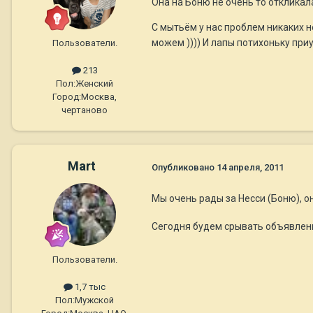
Она на Боню не очень то откликал
С мытьём у нас проблем никаких не
можем )))) И лапы потихоньку при
Пользователи.
213
Пол:
Женский
Город:
Москва,
чертаново
Mart
Опубликовано
14 апреля, 2011
Мы очень рады за Несси (Боню), 
Сегодня будем срывать объявлен
Пользователи.
1,7 тыс
Пол:
Мужской