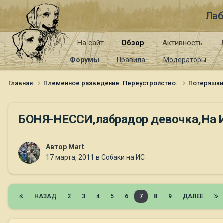
Лаб
На сайт
Обзор
Активность
Форумы
Правила
Модераторы
Главная
Племенное разведение. Переустройство.
Потеряшк
БОНЯ-НЕССИ,лабрадор девочка,На 
Автор
Mart
17 марта, 2011
в
Собаки на ИС
НАЗАД
2
3
4
5
6
7
8
9
ДАЛЕЕ