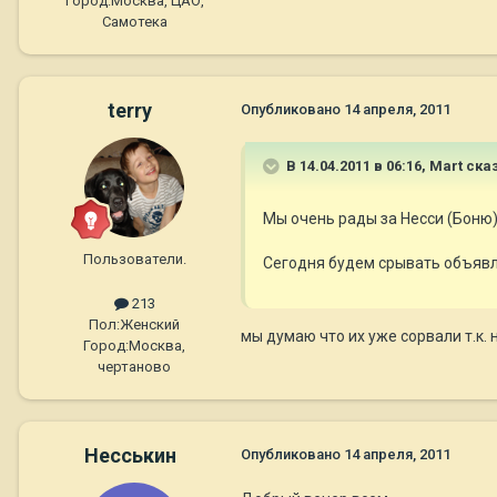
Город:
Москва, ЦАО,
Самотека
terry
Опубликовано
14 апреля, 2011
В 14.04.2011 в 06:16, Mart ска
Мы очень рады за Несси (Боню)
Пользователи.
Сегодня будем срывать объявл
213
Пол:
Женский
мы думаю что их уже сорвали т.к.
Город:
Москва,
чертаново
Несськин
Опубликовано
14 апреля, 2011