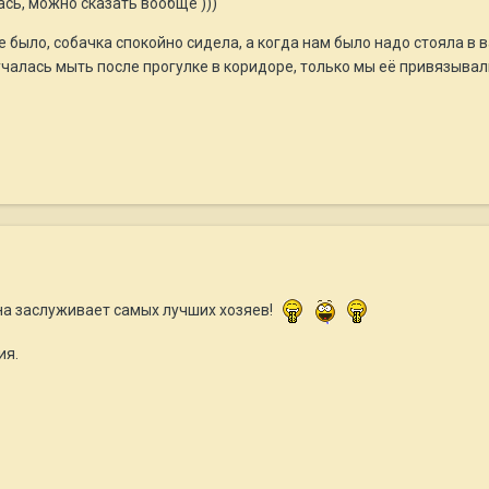
ась, можно сказать вообще )))
 было, собачка спокойно сидела, а когда нам было надо стояла в в
учалась мыть после прогулке в коридоре, только мы её привязывали
она заслуживает самых лучших хозяев!
ия.