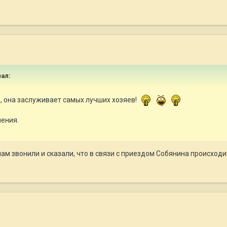
зал:
, она заслуживает самых лучших хозяев!
ения.
 нам звонили и сказали, что в связи с приездом Собянина происход