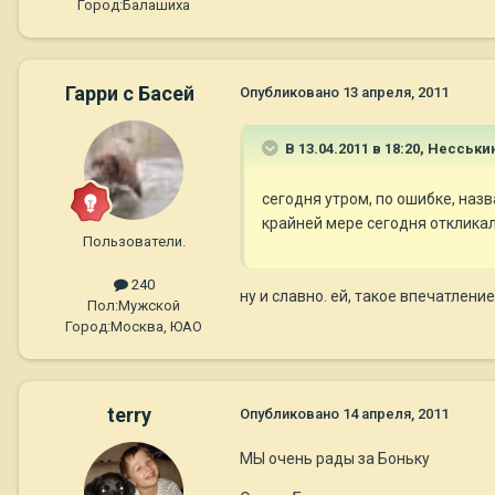
Город:
Балашиха
Гарри с Басей
Опубликовано
13 апреля, 2011
В 13.04.2011 в 18:20, Несськи
сегодня утром, по ошибке, назв
крайней мере сегодня откликала
Пользователи.
240
ну и славно. ей, такое впечатление
Пол:
Мужской
Город:
Москва, ЮАО
terry
Опубликовано
14 апреля, 2011
МЫ очень рады за Боньку