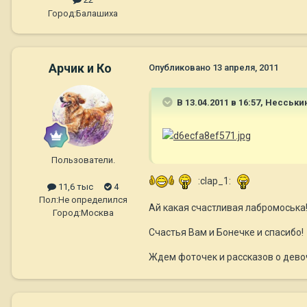
Город:
Балашиха
Арчик и Ко
Опубликовано
13 апреля, 2011
В 13.04.2011 в 16:57, Несськи
Пользователи.
:clap_1:
11,6 тыс
4
Пол:
Не определился
Ай какая счастливая лабромоська! 
Город:
Москва
Счастья Вам и Бонечке и спасибо!
Ждем фоточек и рассказов о девоч