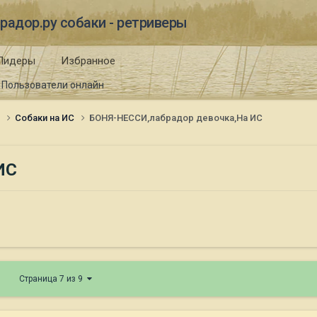
радор.ру собаки - ретриверы
Лидеры
Избранное
Пользователи онлайн
и
Собаки на ИС
БОНЯ-НЕССИ,лабрадор девочка,На ИС
ИС
Страница 7 из 9