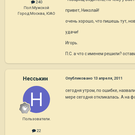
240
Пол:
Мужской
привет, Николай!
Город:
Москва, ЮАО
очень хорошо, что пишешь тут, но
удачи!
Игорь.
П.С. а что с именем решили? остав
Несськин
Опубликовано
13 апреля, 2011
сегодня утром, по ошибке, назвали
мере сегодня откликалась. А на фо
Пользователи.
22