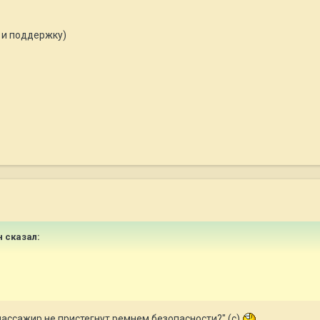
 и поддержку)
н сказал:
пассажир не пристегнут ремнем безопасности?" (с)