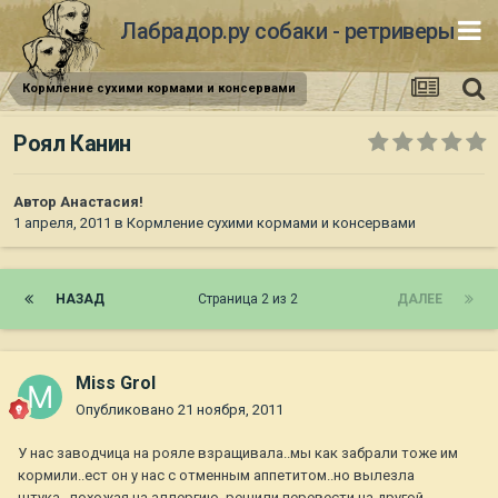
Лабрадор.ру собаки - ретриверы
Кормление сухими кормами и консервами
Роял Канин
Автор
Анастасия!
1 апреля, 2011
в
Кормление сухими кормами и консервами
НАЗАД
Страница 2 из 2
ДАЛЕЕ
Miss Grol
Опубликовано
21 ноября, 2011
У нас заводчица на рояле взращивала..мы как забрали тоже им
кормили..ест он у нас с отменным аппетитом..но вылезла
штука...похожая на аллергию..решили перевести на другой