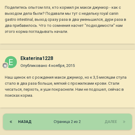
Поделитесь опытом плз, кто кормил рк макси джуниор - как с
выходом дела были? Подавали мы тут с недельку royal canin
gastro intestinal, выход сразу раза в два уменьшился, дури раза в
два прибавилось. Что то сомнения насчет "подходимости" нам
этого корма погладывать начали.
Ekaterina1228
Опубликовано
4 ноября, 2015
Наш щенок ел с рождения макси джуниор, но к 3,5 месяцам стула
стало в два раза больше, мягкий с прожилками крови. Стали
чесаться, перхоть, и уши покраснели. Нам не подошел, сейчас в
поисках корма.
НАЗАД
Страница 2 из 2
ДАЛЕЕ