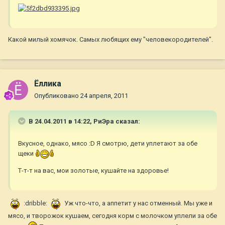
Какой милый хомячок. Самых любящих ему "человекородителей".
Ёллика
Опубликовано
24 апреля, 2011
В 24.04.2011 в 14:22, РиЭра сказал:
Вкусное, однако, мясо :D Я смотрю, дети уплетают за обе
щеки
Т-т-т на вас, мои золотые, кушайте на здоровье!
:dribble:
Уж что-что, а аппетит у нас отменный. Мы уже и
мясо, и творожок кушаем, сегодня корм с молочком уплели за обе