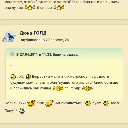
мампапам, чтобы "пушистого золота" было больше и лоснились
они лучше.
:thumbup:
Дюна-ГОЛД
Опубликовано
27 апреля, 2011
В 27.04.2011 в 11:33, Ёллика сказал:
"
:lol2:
Вырастим маленьких колобков, на радость
будущим мампапам, чтобы "пушистого золота" было больше
и лоснились они лучше.
:thumbup:
Лосняшечки
:1st:
Чемпионистые!!!!
:nyam:
Все в
Папу!!!!!