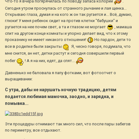
Что-то я вчера погярячилась по поводу запаса колорий
.
Сегодня утром проснулась от странного рычание и лая щенка...
Открываю глаза, думая и на кого ж он так ругается и... Всё, думаю,
глюки! У меня ребенок сидит на против клетки "бабушки" и
ругается на нее почем свет, а та и глазом не моргает
, мамаша
спит на другом конце комнаты и упорно делает вид, что к этому
проказнику не имеет никакого отношения!
Но пардон, дети то
все в родилке были закрыты
Я, чесно говоря, подумала, что
мне снится, ан нет, детки растут и сегодня совершили первый
побег
! А я на них, едят, да спят...
Давненько не баловала я папу фотками, вот фотоотчет о
выращивании:
С утра, дабы не нарушать ночную традицию, детям
подается любимая мамочка, заодно, и зарядка, и
помывка...
Эти процедуры отнимают так много сил, что после пары забегов
по периметру, все отдыхают.