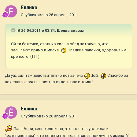
Ёллика
Опубликовано
26 апреля, 2011
В 26.04.2011 в 03:34, Шелла сказал:
Ой ти божечки, столько сил на обед потрачено, что
засыпают прямо в миске!
Сладкие лапочки, здоровья им
крепкого. (ТТТ)
Да уж, сил там действительно потрачено
:lol2:
Спасибо за
пожелания, очень приятно видеть вас в темке!
Ёллика
Опубликовано
26 апреля, 2011
Папа Анри, хелп-хелп-хелп, что-то я так увлеклась
"материнством", что совсем голова не варит придумать имена. У