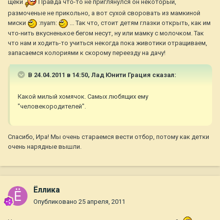
щеки
Правда что-то не приглянулся он некоторый,
размоченые не прикольно, а вот сухой своровать из мамкиной
миски
:nyam:
... Так что, стоит детям глазки открыть, как им
что-нить вкусненькое бегом несут, ну или мамку с молочком. Так
что нам и ходить-то учиться некогда пока животики отращиваем,
запасаемся колориями к скорому переезду на дачу!
В 24.04.2011 в 14:50, Лад Юнити Грация сказал:
Какой милый хомячок. Самых любящих ему
"человекородителей".
Спасибо, Ира! Мы очень стараемся вести отбор, потому как детки
очень нарядные вышли.
Ёллика
Опубликовано
25 апреля, 2011