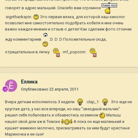
говорят в адрес малышей. Спасибо вам огромное
:signthankspin:
Это первая вязка, для которой наш кинолог
позволил мне самостоятельно подобрать кобеля и мне очень
важно каждое мнение и отзыв о детях! Как сделаем фото стоечек
жду комментариев
:D :D :D Положительные сюда,
отрицательные в личку
:mf_popcorn:
Ёллика
Опубликовано
22 апреля, 2011
Вчера деткам исполнилось 3 недели
:clap_1:
Это еще не
круглая дата, у нас все впереди, но наш "звездный мальчик"
решил себя побаловать и обзавестись хозяином
Малыш
нашел свой дом аж в Томске
А пока он еще маленький и
кушает мамкино молочко, присматривать за ним будут крестные
Мариночка и ее сын!