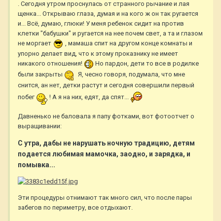
. Сегодня утром проснулась от странного рычание и лая
щенка... Открываю глаза, думая и на кого ж он так ругается
и... Всё, думаю, глюки! У меня ребенок сидит на против
клетки "бабушки" и ругается на нее почем свет, а та и глазом
не моргает
, мамаша спит на другом конце комнаты и
упорно делает вид, что к этому проказнику не имеет
никакого отношения!
Но пардон, дети то все в родилке
были закрыты
Я, чесно говоря, подумала, что мне
снится, ан нет, детки растут и сегодня совершили первый
побег
! А я на них, едят, да спят...
Давненько не баловала я папу фотками, вот фотоотчет о
выращивании:
С утра, дабы не нарушать ночную традицию, детям
подается любимая мамочка, заодно, и зарядка, и
помывка...
Эти процедуры отнимают так много сил, что после пары
забегов по периметру, все отдыхают.