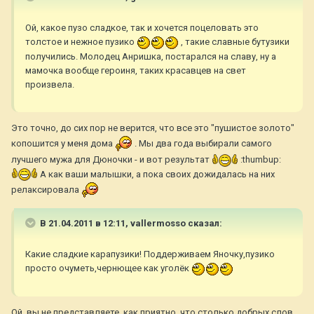
Ой, какое пузо сладкое, так и хочется поцеловать это
толстое и нежное пузико
, такие славные бутузики
получились. Молодец Анришка, постарался на славу, ну а
мамочка вообще героиня, таких красавцев на свет
произвела.
Это точно, до сих пор не верится, что все это "пушистое золото"
копошится у меня дома
. Мы два года выбирали самого
лучшего мужа для Дюночки - и вот результат
:thumbup:
А как ваши малышки, а пока своих дожидалась на них
релаксировала
В 21.04.2011 в 12:11, vallermosso сказал:
Какие сладкие карапузики! Поддерживаем Яночку,пузико
просто очуметь,чернющее как уголёк
Ой, вы не представляете, как приятно, что столько добрых слов