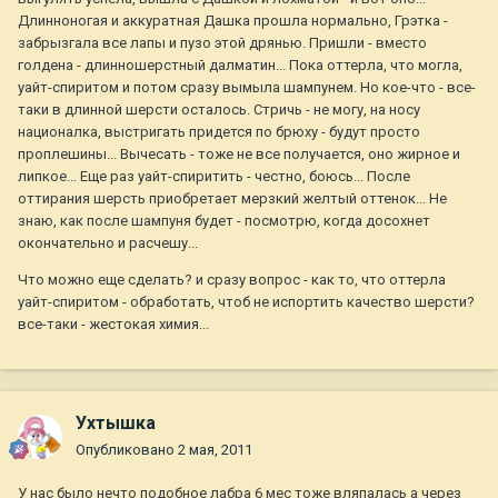
Длинноногая и аккуратная Дашка прошла нормально, Грэтка -
забрызгала все лапы и пузо этой дрянью. Пришли - вместо
голдена - длинношерстный далматин... Пока оттерла, что могла,
уайт-спиритом и потом сразу вымыла шампунем. Но кое-что - все-
таки в длинной шерсти осталось. Стричь - не могу, на носу
националка, выстригать придется по брюху - будут просто
проплешины... Вычесать - тоже не все получается, оно жирное и
липкое... Еще раз уайт-спиритить - честно, боюсь... После
оттирания шерсть приобретает мерзкий желтый оттенок... Не
знаю, как после шампуня будет - посмотрю, когда досохнет
окончательно и расчешу...
Что можно еще сделать? и сразу вопрос - как то, что оттерла
уайт-спиритом - обработать, чтоб не испортить качество шерсти?
все-таки - жестокая химия...
Ухтышка
Опубликовано
2 мая, 2011
У нас было нечто подобное лабра 6 мес тоже вляпалась а через