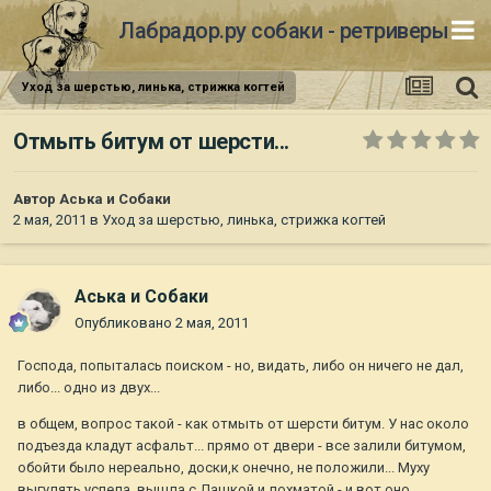
Лабрадор.ру собаки - ретриверы
Уход за шерстью, линька, стрижка когтей
Отмыть битум от шерсти...
Автор
Аська и Собаки
2 мая, 2011
в
Уход за шерстью, линька, стрижка когтей
Аська и Собаки
Опубликовано
2 мая, 2011
Господа, попыталась поиском - но, видать, либо он ничего не дал,
либо... одно из двух...
в общем, вопрос такой - как отмыть от шерсти битум. У нас около
подъезда кладут асфальт... прямо от двери - все залили битумом,
обойти было нереально, доски,к онечно, не положили... Муху
выгулять успела, вышла с Дашкой и лохматой - и вот оно...