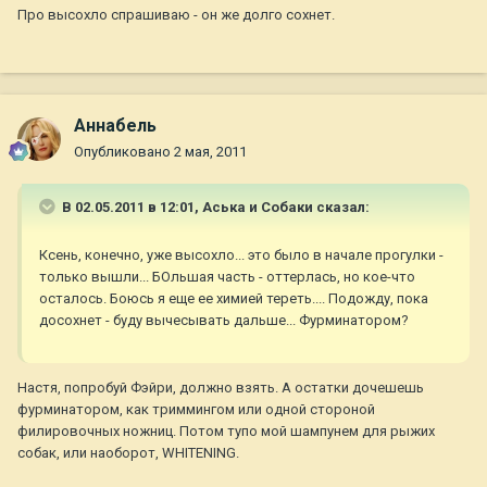
Про высохло спрашиваю - он же долго сохнет.
Aннaбель
Опубликовано
2 мая, 2011
В 02.05.2011 в 12:01, Аська и Собаки сказал:
Ксень, конечно, уже высохло... это было в начале прогулки -
только вышли... БОльшая часть - оттерлась, но кое-что
осталось. Боюсь я еще ее химией тереть.... Подожду, пока
досохнет - буду вычесывать дальше... Фурминатором?
Настя, попробуй Фэйри, должно взять. А остатки дочешешь
фурминатором, как триммингом или одной стороной
филировочных ножниц. Потом тупо мой шампунем для рыжих
собак, или наоборот, WHITENING.