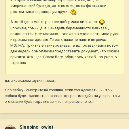
американский бульдог, хотя похоже, но на фотках они
ростом ниже и пропорции другие
А вообще по мне страшнее добермана зверя нет
Впрочем, помница, в 18 недель беременности кавказец
подошел так флегматично... вложил в свою пасть мою руку
и прокомпастировал. То есть даже не лаял и не рычал -
МОЛЧА. Приятные такие хозяева... я их прозванивала потом
две недели с умолянием предоставить документ, что собака
привита. Ага, щаз. Слава Богу, обошлось, хотя было ужасно
страшно.
да, с кавказом шутки плохи...
а по сабжу - смотрите на хозяина. если хоз адекватный - то и
собака будет адекватная. а если хоз разгильдяй или упырь - то и
его спаник будет жрать все, что не приколочено...
Sleeping_owlet