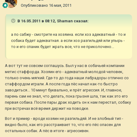
Опубликовано
16 мая, 2011
В 16.05.2011 в 08:12, Shaman сказал:
а по сабжу - смотрите на хозяина. если хоз адекватный - то и
собака будет адекватная. а если хоз разгильдяй или упырь -
то и его спаник будет жрать все, что не приколочено...
А вот тут не совсем соглашусь. Был у нас в собачьей компании
метис стаффорда. Хозяин его - адекватный молодой человек,
только очень мягкий. Где-то до года наши лабрадоры отлично со
стаффордом играли. А после года пёс начал как-то быстро
заводиться... 10 минут буквально, и прёт агрессия. И, главное,
парень сам не знал, что делать, пока грызня шла, так как это его
первая собака. После пары драк ходить он к нам перестал, собаку
при встречах всё время держит на поводке.
Вот и пример - вроде хозяин не разгильдяй. И не злобный тип -
видно было, как его расстраивает то, что его пёс опасен для
остальных собак. А пёс в итоге - агрессивен.