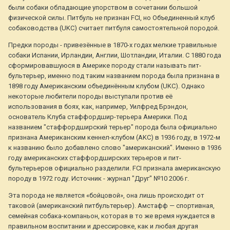
были собаки обладающие упорством в сочетании большой
физической силы. Питбуль не признан FCI, но Объединенный клуб
собаководства (UKC) считает питбуля самостоятельной породой.
Предки породы - привезённые в 1870-х годах мелкие травильные
собаки Испании, Ирландии, Англии, Шотландии, Италии. С 1880 года
сформировавшуюся в Америке породу стали называть пит-
бультерьер, именно под таким названием порода была признана в
1898 году Американским объединённым клубом (UKC). Однако
некоторые любители породы выступали против её
использования в боях, как, например, Уилфред Брэндон,
основатель Клуба стаффордшир-терьера Америки. Под
названием "стаффордширский терьер" порода была официально
признана Американским кеннел-клубом (AKC) в 1936 году, в 1972-м
к названию было добавлено слово "американский". Именно в 1936
году американских стаффордширских терьеров и пит-
бультерьеров официально разделили. FCI признала американскую
породу в 1972 году. Источник - журнал "Друг" №10 2006 г.
Эта порода не является «бойцовой», она лишь происходит от
таковой (американский питбультерьер). Амстафф — спортивная,
семейная собака-компаньон, которая в то же время нуждается в
правильном воспитании и дрессировке, как и любая другая