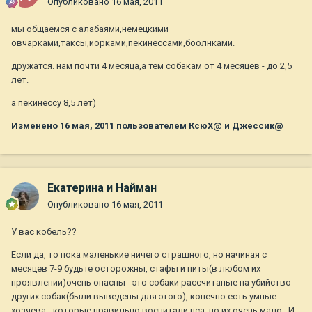
Опубликовано
16 мая, 2011
мы общаемся с алабаями,немецкими
овчарками,таксы,йорками,пекинессами,боолнками.
дружатся. нам почти 4 месяца,а тем собакам от 4 месяцев - до 2,5
лет.
а пекинессу 8,5 лет)
Изменено
16 мая, 2011
пользователем КсюХ@ и Джессик@
Екатерина и Найман
Опубликовано
16 мая, 2011
У вас кобель??
Если да, то пока маленькие ничего страшного, но начиная с
месяцев 7-9 будьте осторожны, стафы и питы(в любом их
проявлении)очень опасны - это собаки рассчитаные на убийство
других собак(были выведены для этого), конечно есть умные
хозяева - которые правильно воспитали пса, но их очень мало...И