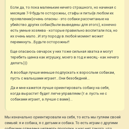
Если да, то пока маленькие ничего страшного, но начиная с
месяцев 7-9 будьте осторожны, стафы и питы(в любом их
проявлении)очень опасны - это собаки рассчитаные на
убийство других собак(были выведены для этого), конечно
есть умные хозяива - которые правильно воспитали пса, но
их очень мало...И эту породу в любой момент может
перемкнуть...Будьте осторожны!!
Еще опасаюсь овчарок у них тоже сильная хватка и могут
теребить щенка как игрушку, моего в год и месяц - как нечего
делать)))
А вообще лучше меньше подпускать к взрослым собакам,
пусть с малышами играет...Они безобидней...
Да и мне кажется лучше ориентировать собаку на себя,
когда вырастит будет легче управляем (т.е. пусть не с
собаками играет, а лучше с вами)...
Мы изначально ориентировали на себя, то есть мы гуляем своей
семьей: я и собака, я с детьми и собака. То есть играм с другими
собаками отведена четверть прогулки, у нас нет такого, что