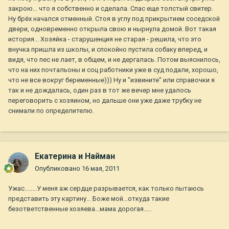
закрою... что я собственно и сделала. Спас еще толстый свитер.
Ну брёх начался отменный. Стоя в углу под прикрытием соседской
двери, одновременно открыла свою и нырнула домой. Вот такая
история... Хозяйка - старушенция не старая - решила, что это
внучка пришла из школы, и спокойно пустила собаку вперед, и
видя, что пес не лает, в общем, и не дергалась. Потом выяснилось,
что на них почтальоны и соц работники уже в суд подали, хорошо,
что не все вокруг беременные))) Ну и "извините" или справочки я
так и не дождалась, один раз в тот же вечер мне удалось
переговорить с хозяином, но дальше они уже даже трубку не
снимали по определителю.
Екатерина и Найман
Опубликовано
16 мая, 2011
Ужас........У меня аж сердце разрывается, как только пытаюсь
представить эту картину... Боже мой...откуда такие
безответственные хозяева...мама дорогая.....