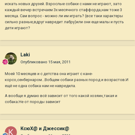
искать новых друзей. Взрослые собаки с нами не играют, зато
каждый вечер встречаем 3х месячного стаффорда,нам тоже 3
месяца. Сам вопрос - можно ли им играть? (все таки характеры
сильно разные,вдруг навредит лабру)или они еще малы и пусть
дети играют?
Laki
Опубликовано
15 мая, 2011
Моей 10 месяцев и с детства она играет с кане-
корсо,сенбернаром...Вобщем собаки разных пород и возрастов.И
ещё не одна собака нам не навредила.
А вообще я думаю всё зависит от того какой хозяин,такая и
собака.Не от породы зависит
КсюХ@ и Джессик@