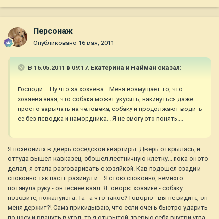
Персонаж
Опубликовано
16 мая, 2011
В 16.05.2011 в 09:17, Екатерина и Найман сказал:
Господи.....Ну что за хозяева... Меня возмущает то, что
хозяева зная, что собака может укусить, накинуться даже
просто зарычать на человека, собаку и продолжают водить
ее без поводка и намордника... Я не смогу это понять....
Я позвонила в дверь соседской квартиры. Дверь открылась, и
оттуда вышел кавказец, обошел лестничную клетку... пока он это
делал, я стала разговаривать с хозяйкой. Кав подошел сзади и
спокойно так пасть разинул и... Я стою спокойно, немного
потянула руку - он теснее взял. Я говорю хозяйке - собаку
позовите, пожалуйста. Та - а что такое? Говорю - вы не видите, он
меня держит?! Сама прикидываю, что если очень быстро ударить
по носу и рвануть в угол, то я открытой дверью себя внутри угла