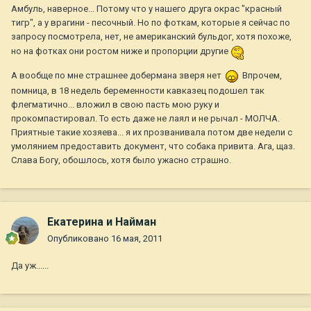
Амбуль, наверное... Потому что у нашего друга окрас "красный
тигр", а у врагини - песочный. Но по фоткам, которые я сейчас по
запросу посмотрела, нет, не американский бульдог, хотя похоже,
но на фотках они ростом ниже и пропорции другие
А вообще по мне страшнее добермана зверя нет
Впрочем,
помница, в 18 недель беременности кавказец подошел так
флегматично... вложил в свою пасть мою руку и
прокомпастировал. То есть даже не лаял и не рычал - МОЛЧА.
Приятные такие хозяева... я их прозванивала потом две недели с
умолянием предоставить документ, что собака привита. Ага, щаз.
Слава Богу, обошлось, хотя было ужасно страшно.
Екатерина и Найман
Опубликовано
16 мая, 2011
Да уж......