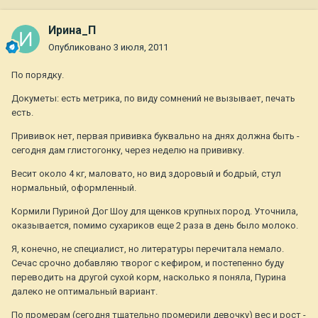
Ирина_П
Опубликовано
3 июля, 2011
По порядку.
Докуметы: есть метрика, по виду сомнений не вызывает, печать
есть.
Прививок нет, первая прививка буквально на днях должна быть -
сегодня дам глистогонку, через неделю на прививку.
Весит около 4 кг, маловато, но вид здоровый и бодрый, стул
нормальный, оформленный.
Кормили Пуриной Дог Шоу для щенков крупных пород. Уточнила,
оказывается, помимо сухариков еще 2 раза в день было молоко.
Я, конечно, не специалист, но литературы перечитала немало.
Сечас срочно добавляю творог с кефиром, и постепенно буду
переводить на другой сухой корм, насколько я поняла, Пурина
далеко не оптимальный вариант.
По промерам (сегодня тщательно промерили девочку) вес и рост -