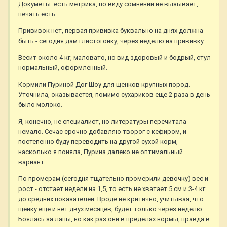
Докуметы: есть метрика, по виду сомнений не вызывает,
печать есть.
Прививок нет, первая прививка буквально на днях должна
быть - сегодня дам глистогонку, через неделю на прививку.
Весит около 4 кг, маловато, но вид здоровый и бодрый, стул
нормальный, оформленный.
Кормили Пуриной Дог Шоу для щенков крупных пород.
Уточнила, оказывается, помимо сухариков еще 2 раза в день
было молоко.
Я, конечно, не специалист, но литературы перечитала
немало. Сечас срочно добавляю творог с кефиром, и
постепенно буду переводить на другой сухой корм,
насколько я поняла, Пурина далеко не оптимальный
вариант.
По промерам (сегодня тщательно промерили девочку) вес и
рост - отстает недели на 1,5, то есть не хватает 5 см и 3-4 кг
до средних показателей. Вроде не критично, учитывая, что
щенку еще и нет двух месяцев, будет только через неделю.
Боялась за лапы, но как раз они в пределах нормы, правда в