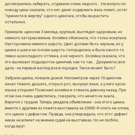
договорилась забирать, отдавали очень недоого... На вопрос по
поводу цены сказали, что нет денег содержать весь помет, хотят
"принести в жертву" одного щеночка, чтобы вырастить
остальных.
Приехали. щеночек 3 месяца, крупный, выглядел здоровым, но
немного заторможеным. Хозяйка объяснила, что тольк искупала.
Насторожила немного шерсть. Цвет должен быть черным, но у
щенка н шее и на голове шерсть топорщилась и была какого-то
темно-шоколадного оттенка, а не черного. Хозяйка сказала, что
это вылезает подшерсток щенячий, как-то так... Документы все
дала - на первый взгляд все в порядке. Такое может быть?
Забрали щенка, поехали домой. Километров через 10 щеночек
начал тяжело дышать, открыл рот, высунул язык, а у него кусок
языка откушен! Позвонил хозяйке и отвезла девочку назад. При
этом она очень удивлялась, говорила, что ничего не знала...
Верится с трудом. Теперь увидела объявление - она этого щенка
вместе с другими из помета выставила за 20000. И опять ни слова,
что щенок с дефектом. Правда, она утверждала, что этот дефект
никак не влияет на мнение судей на выставках. Но не люблю,
когда врут.