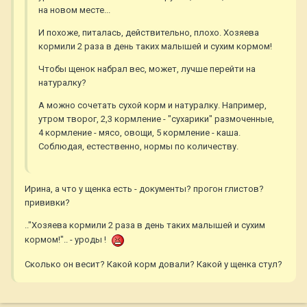
на новом месте...
И похоже, питалась, действительно, плохо. Хозяева
кормили 2 раза в день таких малышей и сухим кормом!
Чтобы щенок набрал вес, может, лучше перейти на
натуралку?
А можно сочетать сухой корм и натуралку. Например,
утром творог, 2,3 кормление - "сухарики" размоченные,
4 кормление - мясо, овощи, 5 кормление - каша.
Соблюдая, естественно, нормы по количеству.
Ирина, а что у щенка есть - документы? прогон глистов?
прививки?
.."Хозяева кормили 2 раза в день таких малышей и сухим
кормом!".. - уроды !
Сколько он весит? Какой корм довали? Какой у щенка стул?