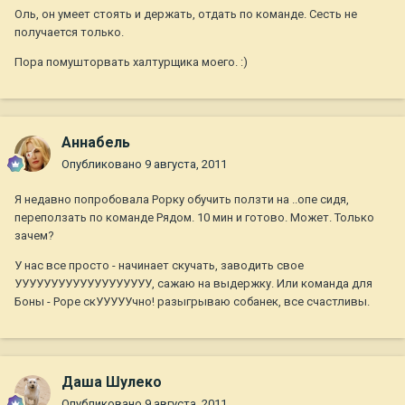
Оль, он умеет стоять и держать, отдать по команде. Сесть не
получается только.
Пора помушторвать халтурщика моего. :)
Aннaбель
Опубликовано
9 августа, 2011
Я недавно попробовала Рорку обучить ползти на ..опе сидя,
переползать по команде Рядом. 10 мин и готово. Может. Только
зачем?
У нас все просто - начинает скучать, заводить свое
УУУУУУУУУУУУУУУУУУУ, сажаю на выдержку. Или команда для
Боны - Роре скУУУУУчно! разыгрываю собанек, все счастливы.
Даша Шулеко
Опубликовано
9 августа, 2011