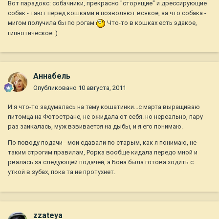
Вот парадокс: собачники, прекрасно "сторящие" и дрессирующие
собак - тают перед кошками и позволяют всякое, за что собака -
мигом получила бы по рогам
Что-то в кошках есть эдакое,
гипнотическое :)
Aннaбель
Опубликовано
10 августа, 2011
И я что-то задумалась на тему кошатинки...с марта выращиваю
питомца на Фотостране, не ожидала от себя. но нереально, пару
раз заикалась, муж взвивается на дыбы, и я его понимаю.
По поводу подачи - мои сдавали по старым, как я понимаю, не
таким строгим правилам, Рорка вообще кидала передо мной и
рвалась за следующей подачей, а Бона была готова ходить с
уткой в зубах, пока та не протухнет.
zzateya