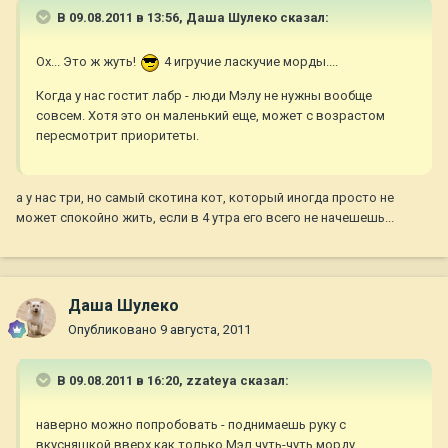
В 09.08.2011 в 13:56, Даша Шулеко сказал:
Ох... Это ж жуть!
4 игручие ласкучие морды....
Когда у нас гостит лабр - люди Мэлу не нужны вообще
совсем. Хотя это он маленький еще, может с возрастом
пересмотрит приоритеты.
а у нас три, но самый скотина кот, который иногда просто не
может спокойно жить, если в 4 утра его всего не начешешь...
Даша Шулеко
Опубликовано
9 августа, 2011
В 09.08.2011 в 16:20, zzateya сказал:
наверно можно попробовать - поднимаешь руку с
вкусняшкой вверх как только Мэл чуть-чуть морду