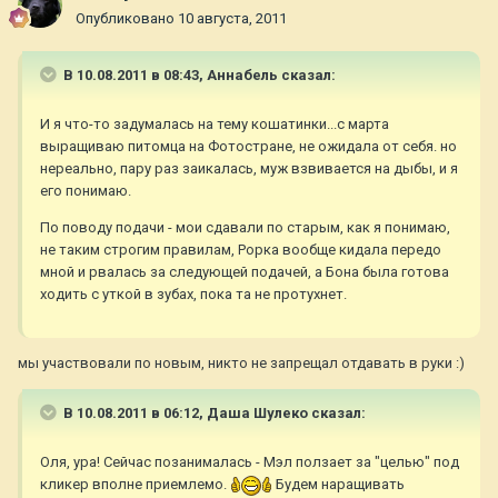
Опубликовано
10 августа, 2011
В 10.08.2011 в 08:43, Aннaбель сказал:
И я что-то задумалась на тему кошатинки...с марта
выращиваю питомца на Фотостране, не ожидала от себя. но
нереально, пару раз заикалась, муж взвивается на дыбы, и я
его понимаю.
По поводу подачи - мои сдавали по старым, как я понимаю,
не таким строгим правилам, Рорка вообще кидала передо
мной и рвалась за следующей подачей, а Бона была готова
ходить с уткой в зубах, пока та не протухнет.
мы участвовали по новым, никто не запрещал отдавать в руки :)
В 10.08.2011 в 06:12, Даша Шулеко сказал:
Оля, ура! Сейчас позанималась - Мэл ползает за "целью" под
кликер вполне приемлемо.
Будем наращивать