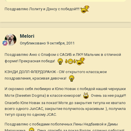
Поздравляю Лолиту и Дэнсу с победой!!!!
Melori
Опубликовано
9 октября, 2011
Поздравляю Аню с Олафом с САСИБ и ЛК!!! Мальчик в отличной
форме! Прекрасная победа!
КЭНДИ ДОЛЛ ФЛЕРДОРАНЖ - CW открытого класса,мои
поздравления, красивая девочка!
И скромно себя любимую и Юлю Новак с победой нашей чернушки
Моти (Sweeten Dogma) в классе юниоров!
Очень за нее рада!!!
Спасибо Юле Новак за показ! Моте до закрытия титула не хватало
всего одного JunCAC, закрытие получилось красивым :), получила
титул сразу по одному JCAC.
Поздравляю с победами побопечных Лены Недбаевой и Димы
Марушкина.
Лена, спасибо за показ Валли, отлично работал!