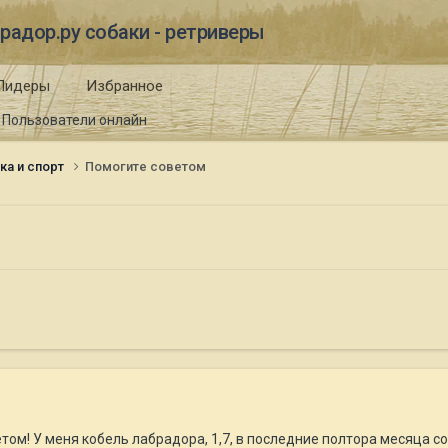
радор.ру собаки - ретриверы
Лидеры
Избранное
Пользователи онлайн
ка и спорт
Помогите советом
том! У меня кобель лабрадора, 1,7, в последние полтора месяца со