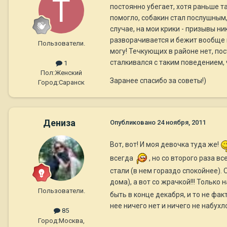
постоянно убегает, хотя раньше т
помогло, собакин стал послушным,
случае, на мои крики - призывы ни
разворачивается и бежит вообще в
Пользователи.
могу! Течкующих в районе нет, по
сталкивался с таким поведением, 
1
Пол:
Женский
Заранее спасибо за советы!)
Город:
Саранск
Дениза
Опубликовано
24 ноября, 2011
Вот, вот! И моя девочка туда же!
всегда
, но со второго раза в
стали (в нем гораздо спокойнее). 
дома), а вот со жрачкой!!! Только
Пользователи.
быть в конце декабря, и то не фак
нее ничего нет и ничего не набухл
85
Город:
Москва,