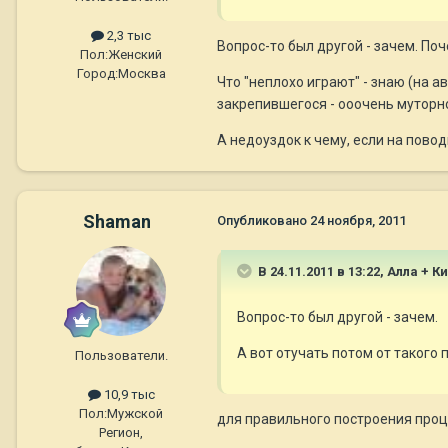
2,3 тыс
Вопрос-то был другой - зачем. По
Пол:
Женский
Город:
Москва
Что "неплохо играют" - знаю (на а
закрепившегося - ооочень муторн
А недоуздок к чему, если на поводк
Shaman
Опубликовано
24 ноября, 2011
В 24.11.2011 в 13:22, Алла + К
Вопрос-то был другой - зачем.
А вот отучать потом от такого 
Пользователи.
10,9 тыс
Пол:
Мужской
для правильного построения проце
Регион,