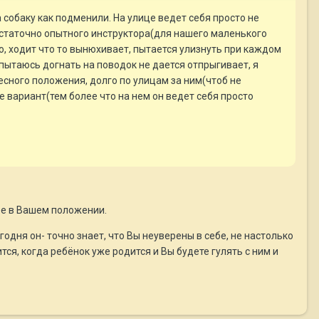
 собаку как подменили. На улице ведет себя просто не
достаточно опытного инструктора(для нашего маленького
то, ходит что то вынюхивает, пытается улизнуть при каждом
о пытаюсь догнать на поводок не дается отпрыгивает, я
ресного положения, долго по улицам за ним(чтоб не
е вариант(тем более что на нем он ведет себя просто
лее в Вашем положении.
егодня он- точно знает, что Вы неуверены в себе, не настолько
ся, когда ребёнок уже родится и Вы будете гулять с ним и