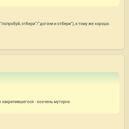
("попробуй, отбери"/"догони и отбери"), к тому же хорошо
шо закрепившегося - ооочень муторно.