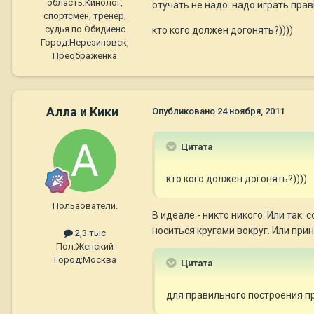
область:
Кинолог,
отучать не надо. надо играть прав
спортсмен, тренер,
судья по Обидиенс
кто кого должен догонять?))))
Город:
Нерезиновск,
Преображенка
Алла и Кики
Опубликовано
24 ноября, 2011
Цитата
кто кого должен догонять?))))
Пользователи.
В идеале - никто никого. Или так:
носиться кругами вокруг. Или прине
2,3 тыс
Пол:
Женский
Город:
Москва
Цитата
для правильного построения пр