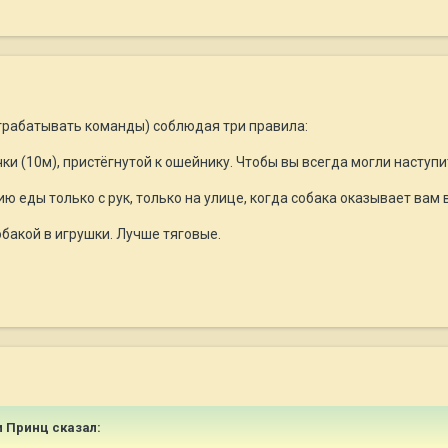
отрабатывать команды) соблюдая три правила:
чки (10м), пристёгнутой к ошейнику. Чтобы вы всегда могли наступит
 еды только с рук, только на улице, когда собака оказывает вам 
обакой в игрушки. Лучше тяговые.
 и Принц сказал: