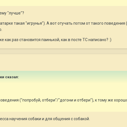
чему "лучше"?
ватарке такая "игрунья"). А вот отучать потом от такого поведения 
о.
е как раз становится паинькой, как в посте ТС написано? :)
ики сказал:
поведения ("попробуй, отбери"/"догони и отбери"), к тому же хоро
сса научения собаки и для общения с собакой.