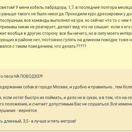
оветом! У меня кобель лабрадора, 1,7, в последние полтора месяца
тя раньше такого не было никогда. Проходили курс дрессировки у 
 послушным, все команды выполнял на ура. но сейчас что то с чем 
 призывы никак не реагирует, делает вид что не слышит. если я ег
ит вообще в другую сторону. все бы ничего, но в силу моего инте
чкующих в районе нет, постоянно гулять на длинном поводке тоже н
ивался с таким поведением, что делать?????
го пёса НА ПОВОДКЕ!!!
 содержании собак в городе Москве, и удобно и правильно , тем бо
если хотят быстро их поймать, и дело не в суках, а в том, что на с
го положения, и считает допустимым Вас не слушаться. Всё изменит
ушание - вернётся.
 длинный, 3,5- а лучше и пять метров!