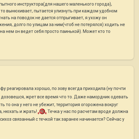
опытного инструктора(для нашего маленького города),
то то вынюхивает, пытается улизнуть при каждом удобном
гнать на поводок не дается отпрыгивает, я ухожу он
жения, долго по улицам за ним(чтоб не потерялся) ходить не
на нем он ведет себя просто паинькой). Может кто то
 фу реагировала хорошо, по зову всегда приходила (ну почти
не дозовешся, жрет все время что то. Даже намордник одевать
ть то она у него не убежит, территория огорожена вокруг
а, нюхать и жрать!
Течка у нас по расчетам вроде должна
психоз связанный с течкой так заранее начинается? Сейчас у