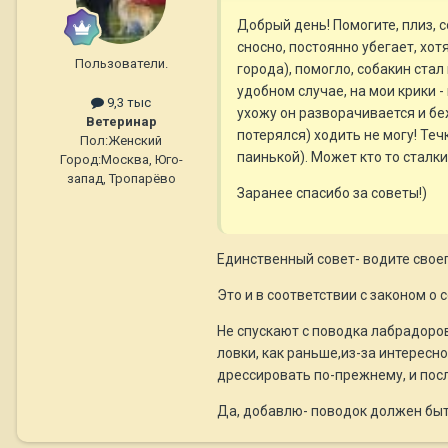
Добрый день! Помогите, плиз, с
сносно, постоянно убегает, хо
Пользователи.
города), помогло, собакин стал
удобном случае, на мои крики -
9,3 тыс
ухожу он разворачивается и беж
Ветеринар
потерялся) ходить не могу! Те
Пол:
Женский
паинькой). Может кто то сталк
Город:
Москва, Юго-
запад, Тропарёво
Заранее спасибо за советы!)
Единственный совет- водите свое
Это и в соответствии с законом о
Не спускают с поводка лабрадоров, 
ловки, как раньше,из-за интересно
дрессировать по-прежнему, и посл
Да, добавлю- поводок должен быть