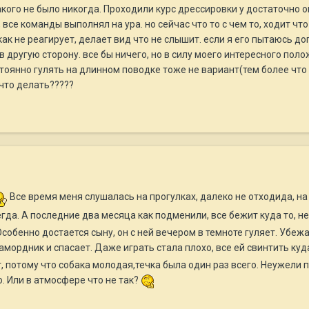
акого не было никогда. Проходили курс дрессировки у достаточно 
 все команды выполнял на ура. но сейчас что то с чем то, ходит ч
как не реагирует, делает вид что не слышит. если я его пытаюсь до
 другую сторону. все бы ничего, но в силу моего интересного поло
стоянно гулять на длинном поводке тоже не вариант(тем более что 
что делать?????
Все время меня слушалась на прогулках, далеко не отходида, на
сегда. А последние два месяца как подменили, все бежит куда то, 
Особенно достается сыну, он с ней вечером в темноте гуляет. Убежа
 намордник и спасает. Даже играть стала плохо, все ей свинтить куд
т, потому что собака молодая,течка была один раз всего. Неужели 
о. Или в атмосфере что не так?