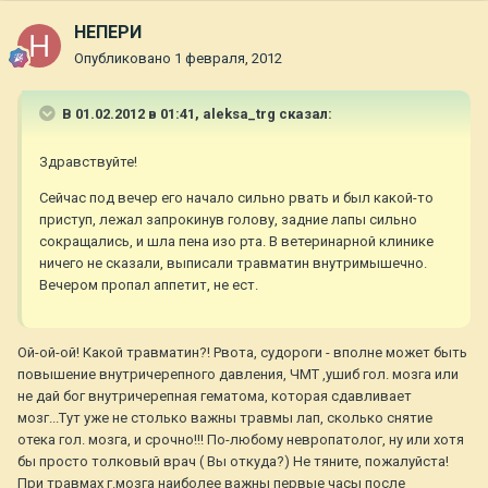
НЕПЕРИ
Опубликовано
1 февраля, 2012
В 01.02.2012 в 01:41, aleksa_trg сказал:
Здравствуйте!
Сейчас под вечер его начало сильно рвать и был какой-то
приступ, лежал запрокинув голову, задние лапы сильно
сокращались, и шла пена изо рта. В ветеринарной клинике
ничего не сказали, выписали травматин внутримышечно.
Вечером пропал аппетит, не ест.
Ой-ой-ой! Какой травматин?! Рвота, судороги - вполне может быть
повышение внутричерепного давления, ЧМТ ,ушиб гол. мозга или
не дай бог внутричерепная гематома, которая сдавливает
мозг...Тут уже не столько важны травмы лап, сколько снятие
отека гол. мозга, и срочно!!! По-любому невропатолог, ну или хотя
бы просто толковый врач ( Вы откуда?) Не тяните, пожалуйста!
При травмах г.мозга наиболее важны первые часы после