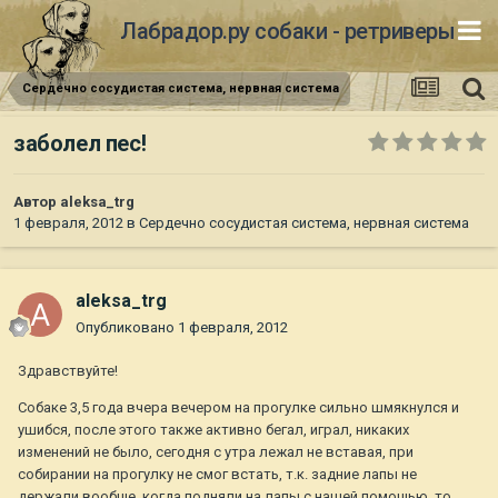
Лабрадор.ру собаки - ретриверы
Сердечно сосудистая система, нервная система
заболел пес!
Автор
aleksa_trg
1 февраля, 2012
в
Сердечно сосудистая система, нервная система
aleksa_trg
Опубликовано
1 февраля, 2012
Здравствуйте!
Собаке 3,5 года вчера вечером на прогулке сильно шмякнулся и
ушибся, после этого также активно бегал, играл, никаких
изменений не было, сегодня с утра лежал не вставая, при
собирании на прогулку не смог встать, т.к. задние лапы не
держали вообще, когда подняли на лапы с нашей помощью, то