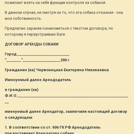
пожелает взять на себя функции контроля за собакой.
В данном случае, не смотря на то, что эта собака отказная - она
моя собственность.
Предлагаю заранее ознакомиться с текстом договора, по
которому я переустраиваю Баги.
ДОГОВОР АРЕНДЫ СОБАКИ
Город _________________________
“_______”__________________200 г
Гражданин (ка) Червонецкая Екатерина Николаевна
Именуемый далее Арендодатель
и гражданин (ка)
Ф.И.О._____________________________________________________
__
именуемый далее Арендатор, заключили настоящий договор
о следующем:
1. В соответствии со ст. 606 ГК РФ Арендодатель
предоставляет Арендатору собаку