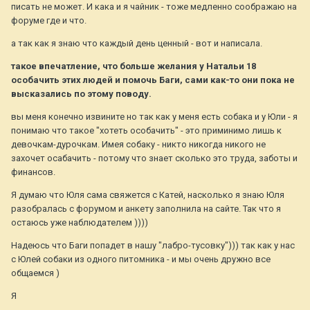
писать не может. И кака и я чайник - тоже медленно соображаю на
форуме где и что.
а так как я знаю что каждый день ценный - вот и написала.
такое впечатление, что больше желания у Натальи 18
особачить этих людей и помочь Баги, сами как-то они пока не
высказались по этому поводу.
вы меня конечно извините но так как у меня есть собака и у Юли - я
понимаю что такое "хотеть особачить" - это приминимо лишь к
девочкам-дурочкам. Имея собаку - никто никогда никого не
захочет осабачить - потому что знает сколько это труда, заботы и
финансов.
Я думаю что Юля сама свяжется с Катей, насколько я знаю Юля
разобралась с форумом и анкету заполнила на сайте. Так что я
остаюсь уже наблюдателем ))))
Надеюсь что Баги попадет в нашу "лабро-тусовку"))) так как у нас
с Юлей собаки из одного питомника - и мы очень дружно все
общаемся )
Я