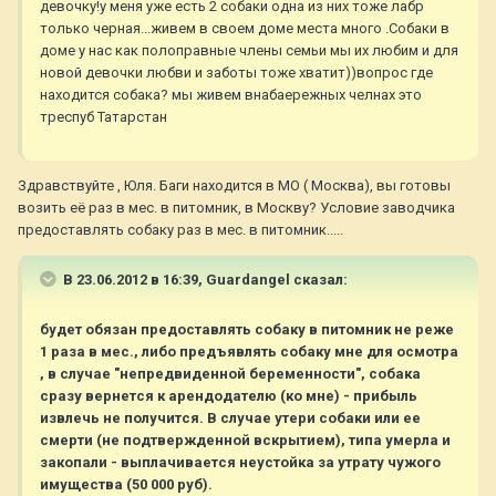
девочку!у меня уже есть 2 собаки одна из них тоже лабр
только черная...живем в своем доме места много .Собаки в
доме у нас как полоправные члены семьи мы их любим и для
новой девочки любви и заботы тоже хватит))вопрос где
находится собака? мы живем внабаережных челнах это
треспуб Татарстан
Здравствуйте , Юля. Баги находится в МО ( Москва), вы готовы
возить её раз в мес. в питомник, в Москву? Условие заводчика
предоставлять собаку раз в мес. в питомник.....
В 23.06.2012 в 16:39, Guardangel сказал:
будет обязан предоставлять собаку в питомник не реже
1 раза в мес., либо предъявлять собаку мне для осмотра
, в случае "непредвиденной беременности", собака
сразу вернется к арендодателю (ко мне) - прибыль
извлечь не получится. В случае утери собаки или ее
смерти (не подтвержденной вскрытием), типа умерла и
закопали - выплачивается неустойка за утрату чужого
имущества (50 000 руб).