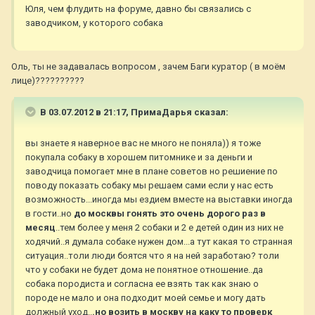
Юля, чем флудить на форуме, давно бы связались с
заводчиком, у которого собака
Оль, ты не задавалась вопросом , зачем Баги куратор ( в моём
лице)??????????
В 03.07.2012 в 21:17, ПримаДарья сказал:
вы знаете я наверное вас не много не поняла)) я тоже
покупала собаку в хорошем питомнике и за деньги и
заводчица помогает мне в плане советов но решиение по
поводу показать собаку мы решаем сами если у нас есть
возможность...иногда мы ездием вместе на выставки иногда
в гости..но
до москвы гонять это очень дорого раз в
месяц
..тем более у меня 2 собаки и 2 е детей один из них не
ходячий..я думала собаке нужен дом...а тут какая то странная
ситуация..толи люди боятся что я на ней заработаю? толи
что у собаки не будет дома не понятное отношение..да
собака породиста и согласна ее взять так как знаю о
породе не мало и она подходит моей семье и могу дать
должный уход..
.но возить в москву на каку то проверк