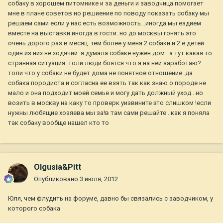
собаку в хорошем питомнике и за деньги и заводчица помогает
мне в плане советов но решиение по поводу показать собаку мы
решаем сами если у нас есть возможность...иногда мы ездием
вместе на выставки иногда в гости..но до москвы гонять это
очень дорого раз в месяц..тем более у меня 2 собаки и 2 е детей
один из них не ходячий..я думала собаке нужен дом...а тут какая то
странная ситуация..толи люди боятся что я на ней заработаю?
толи что у собаки не будет дома не понятное отношение..да
собака породиста и согласна ее взять так как знаю о породе не
мало и она подходит моей семье и могу дать должный уход...но
возить в москву на каку то проверк уизвините это слишком !если
нужны любящие хозяева мы за!в там сами решайте ..как я поняла
так собаку вообще нашел кто то
Olgusia&Pitt
Опубликовано
3 июля, 2012
Юля, чем флудить на форуме, давно бы связались с заводчиком, у
которого собака