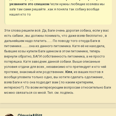
уизвините это слишком
!если нужны любящие хозяева мы
за!в там сами решайте ..как я поняла так собаку вообще
нашел кто то
Эти слова решили всё. Да, Баги очень дорогая собака, если у вас
есть сабаки , вы должны понимать, что даже взяв бесплатно , в
дальнейшем надо платить....... По поводу того откуда Баги в
питомнике..........она из данного питомника. Катя её не находила,
бывшие хозы купили Баги щенком в этом питомнике, теперь
вернули обратно, БАГИ собственность питомника, а не просто
потеряшка. Катя заводчик данной собаки. Выше описанные
условия отдачи для всех , независимо кто претендует и кто чей
протеже, знакомый или родственник.
Юля
, из ваших постов я
вообще уловила только одно, вы хотите сделать одолжение ,
взяв Баги и что она подходит вам ( по каким критериям,
интересно?). По всем интересующим вопросам относительно Баги
можно связаться со мной. Тел. см. подпись.
Olgusia&Pitt