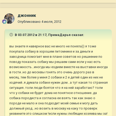
джонник
Опубликовано
4 июля, 2012
В 03.07.2012 в 21:17, ПримаДарья сказал:
вы знаете я наверное вас не много не поняла)) я тоже
покупала собаку в хорошем питомнике и за деньги и
заводчица помогает мне в плане советов но решиение по
поводу показать собаку мы решаем сами если у нас есть
возможность...иногда мы ездием вместе на выставки иногда
в гости..но до москвы гонять это очень дорого раз в
месяц..тем более у меня 2 собаки и 2 е детей один из них не
ходячий..я думала собаке нужен дом...а тут какая то странная
ситуация..толи люди боятся что я на ней заработаю? толи
что у собаки не будет дома не понятное отношение..да
собака породиста и согласна ее взять так как знаю о
породе не мало и она подходит моей семье и могу дать
должный уход...но возить в москву на каку то проверк
уизвините это слишком !если нужны любящие хозяева мы за!