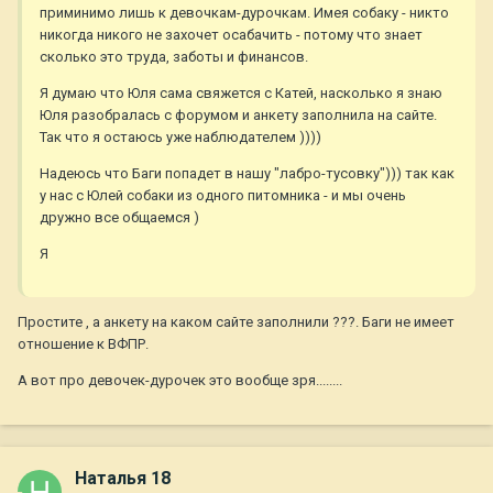
приминимо лишь к девочкам-дурочкам. Имея собаку - никто
никогда никого не захочет осабачить - потому что знает
сколько это труда, заботы и финансов.
Я думаю что Юля сама свяжется с Катей, насколько я знаю
Юля разобралась с форумом и анкету заполнила на сайте.
Так что я остаюсь уже наблюдателем ))))
Надеюсь что Баги попадет в нашу "лабро-тусовку"))) так как
у нас с Юлей собаки из одного питомника - и мы очень
дружно все общаемся )
Я
Простите , а анкету на каком сайте заполнили ???. Баги не имеет
отношение к ВФПР.
А вот про девочек-дурочек это вообще зря........
Наталья 18