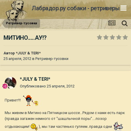
Лабрадор.ру собаки - ретриверы
Ретривер-тусовки
МИТИНО.....АУ!?
Автор
*JULY & TERI*
25 апреля, 2012
в
Ретривер-тусовки
*JULY & TERI*
Опубликовано
25 апреля, 2012
Привет!!!
Мы живем в Митино на Пятницком шоссе...Рядом с нами есть парк
(правда загажен немного от "шашлычной поры"....позор
отдыхающим!
), мы там частенько гуляем..правда одни