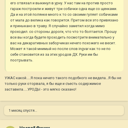
его отвязал и выкинул в урну. У нас там на против просто
гараж построили и живут три собачки одна еще со щенками.
Да и на этой полянке много к то со своими гуляет собачками
от мала до велика как говорится. Притом все это привязано
и приныкано в траву. Я случайно заметил когда мимо
проходил. со стороны дороги, что что то болтается. Прошу
все вы когда будете проходить посмотрите внимательно у
вас на декаративных заборчиках нечего похожего не весит.
Может я такой мнимый но после слов ingvar как то не по
себе становится из за этих уродов ДХ. Руки им бы
поотрывать.
УЖАС какой.....Я пока ничего такого подобного не видела...Я бы не
только руки оторвала, я бы еще и съесть содержимое
заставила.....УРОДЫ - это мягко сказано!
1 месяц спустя...