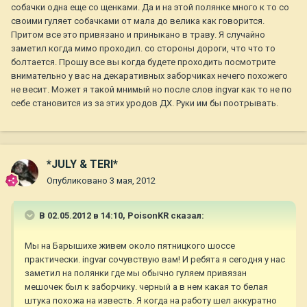
собачки одна еще со щенками. Да и на этой полянке много к то со
своими гуляет собачками от мала до велика как говорится.
Притом все это привязано и приныкано в траву. Я случайно
заметил когда мимо проходил. со стороны дороги, что что то
болтается. Прошу все вы когда будете проходить посмотрите
внимательно у вас на декаративных заборчиках нечего похожего
не весит. Может я такой мнимый но после слов ingvar как то не по
себе становится из за этих уродов ДХ. Руки им бы поотрывать.
*JULY & TERI*
Опубликовано
3 мая, 2012
В 02.05.2012 в 14:10, PoisonKR сказал:
Мы на Барышихе живем около пятницкого шоссе
практически. ingvar сочувствую вам! И ребята я сегодня у нас
заметил на полянки где мы обычно гуляем привязан
мешочек был к заборчику. черный а в нем какая то белая
штука похожа на известь. Я когда на работу шел аккуратно