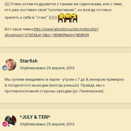
(((( ОЧень хотим подружится с такими же одиночками, или с теми,
кто уже составил свой "коллективчик", но всегда готовых
принять к себе в "стаю" ))))))
Вот наша темка
http://www.labrador.ru/ipb/index.php?
showtopic=57423&st=0&p=1838699entry1838699
Starfish
Опубликовано
25 апреля, 2012
Мы гуляем ежедневно в парке - утром с 7 до 8, вечером примерно
в полдесятого выходим (иногда раньше). Правда, мы с
противоположной стороны заходим (ул. Пенягинская).
*JULY & TERI*
Опубликовано
25 апреля, 2012