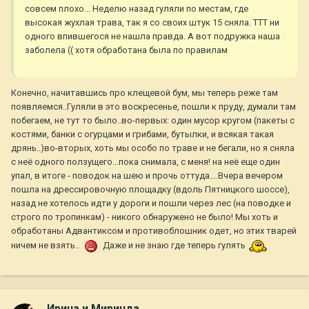
совсем плохо... Неделю назад гуляли по местам, где
высокая жухлая трава, так я со своих штук 15 сняла. ТТТ ни
одного впившегося не нашла правда. А вот подружка наша
заболела (( хотя обработана была по правилам
Конечно, начитавшись про клещевой бум, мы теперь реже там
появляемся..Гуляли в это воскресенье, пошли к пруду, думали там
побегаем, не тут то было..во-первых: один мусор кругом (пакеты с
костями, банки с огурцами и грибами, бутылки, и всякая такая
дрянь..)во-вторых, хоть мы особо по траве и не бегали, но я сняла
с неё одного ползущего...пока снимала, с меня! на неё еще один
упал, в итоге - поводок на шею и прочь оттуда....Вчера вечером
пошла на дрессировочную площадку (вдоль Пятницкого шоссе),
назад не хотелось идти у дороги и пошли через лес (на поводке и
строго по тропинкам) - никого обнаружено не было! Мы хоть и
обработаны Адвантиксом и противоблошник одет, но этих тварей
ничем не взять..
Даже и не знаю где теперь гулять
Ирина и Миринда