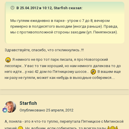
В 25.04.2012 в 10:12, Starfish сказал:
Мы гуляем ежедневно в парке - утром с 7 до 8, вечером
примерно в полдесятого выходим (иногда раньше). Правда,
мы с противоположной стороны заходим (ул. Пенягинская).
Здравствуйте, спасибо, что откликнулись..!!!
Я немного не про тот парк писала, я про Новогорский
лесопарк...У вас то там хороший, но нам немного далекова то до
него идти....у нас 42 дом по Пятницкому шоссе...
В вашем еще
ни разу не гуляли, может как-нибудь в выходные соберемся....
Starfish
Опубликовано
25 апреля, 2012
А, поняла - это я что-то туплю, перепутала Пятницкое с Митинской
улицей
Ну, вобщем, если соберетесь, то всегда рады