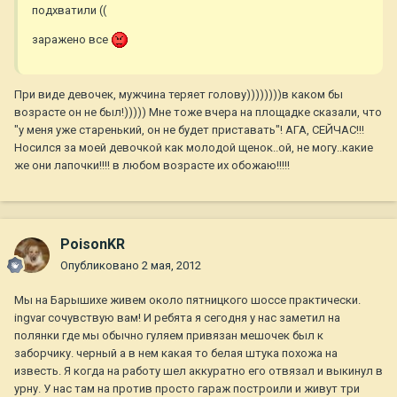
подхватили ((
заражено все
При виде девочек, мужчина теряет голову))))))))в каком бы
возрасте он не был!))))) Мне тоже вчера на площадке сказали, что
"у меня уже старенький, он не будет приставать"! АГА, СЕЙЧАС!!!
Носился за моей девочкой как молодой щенок..ой, не могу..какие
же они лапочки!!!! в любом возрасте их обожаю!!!!!
PoisonKR
Опубликовано
2 мая, 2012
Мы на Барышихе живем около пятницкого шоссе практически.
ingvar сочувствую вам! И ребята я сегодня у нас заметил на
полянки где мы обычно гуляем привязан мешочек был к
заборчику. черный а в нем какая то белая штука похожа на
известь. Я когда на работу шел аккуратно его отвязал и выкинул в
урну. У нас там на против просто гараж построили и живут три