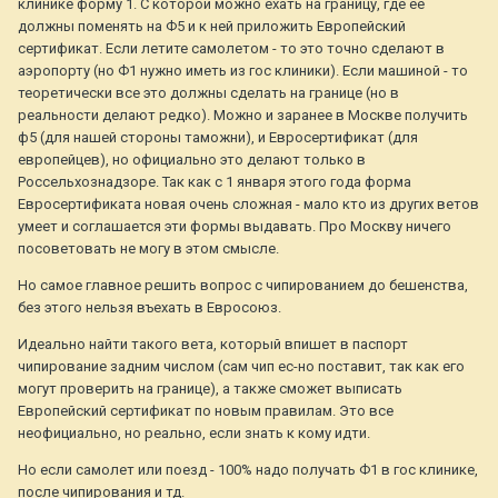
клинике форму 1. С которой можно ехать на границу, где ее
должны поменять на Ф5 и к ней приложить Европейский
сертификат. Если летите самолетом - то это точно сделают в
аэропорту (но Ф1 нужно иметь из гос клиники). Если машиной - то
теоретически все это должны сделать на границе (но в
реальности делают редко). Можно и заранее в Москве получить
ф5 (для нашей стороны таможни), и Евросертификат (для
европейцев), но официально это делают только в
Россельхознадзоре. Так как с 1 января этого года форма
Евросертификата новая очень сложная - мало кто из других ветов
умеет и соглашается эти формы выдавать. Про Москву ничего
посоветовать не могу в этом смысле.
Но самое главное решить вопрос с чипированием до бешенства,
без этого нельзя въехать в Евросоюз.
Идеально найти такого вета, который впишет в паспорт
чипирование задним числом (сам чип ес-но поставит, так как его
могут проверить на границе), а также сможет выписать
Европейский сертификат по новым правилам. Это все
неофициально, но реально, если знать к кому идти.
Но если самолет или поезд - 100% надо получать Ф1 в гос клинике,
после чипирования и тд.