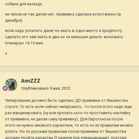
собаки для выезда.
ни чипов ни так далее нет. прививка сделана естественно (в
декабре).
если надо уплатить денег но ехать в одно место я предпочту
сделать это чем ехать в два но за меньшие деньги. выезжать
планирую 14-15 мая.
з
AnnZZZ
Опубликовано
5 мая, 2012
Чипирование должно быть сделано ДО прививки от бешенства
строго. То есть если сейчас чипировать - то после этого надо еще
раз вакцинировать (ну или просить кого-то проставить наклейку
от прививки, не делая саму прививку). Для Евросоюза после
этого не нужно никакого карантина, то есть по их правилам можно
успеть. Но по русским правилам после прививки от бешенства
должен пройти карантин (2 недели при ревакцинации), поэтому