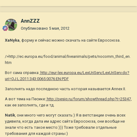
AnnZZZ
Опубликовано
5 мая, 2012
ХаNyka
, форму и сейчас можно скачать на сайте Евросоюза.
/>http://ec.europa.eu/food/animal/liveanimals/pets/nocomm_third_en.
htm
Вот сама справка:
http://eur-lex.europa.eu/LexUriServ/LexUriServ.do?
uri=OJ:L:2011:343:0065:0076:EN:PDF
Заполнять надо последнюю часть которая называется Annex II.
А вот тема на Песике:
http://pesiq.ru/forum/showthread.php?t=25347,
как ее заполнять, где и тд.
Natik
, они много чего могут сказать:) Я в ветстанции очень всех
удивила, когда дала им адрес сайта Евросоюза, они вообще не
знали что есть такое место:))) Тоже требовали отдельные
требования для каждой страны:)