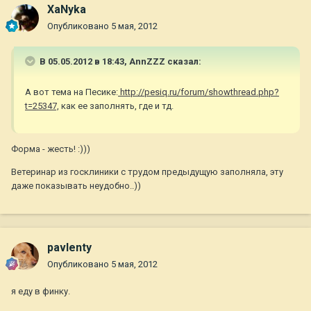
ХаNyka
Опубликовано
5 мая, 2012
В 05.05.2012 в 18:43, AnnZZZ сказал:
А вот тема на Песике:
http://pesiq.ru/forum/showthread.php?
t=25347,
как ее заполнять, где и тд.
Форма - жесть! :)))
Ветеринар из госклиники с трудом предыдущую заполняла, эту
даже показывать неудобно..))
pavlenty
Опубликовано
5 мая, 2012
я еду в финку.