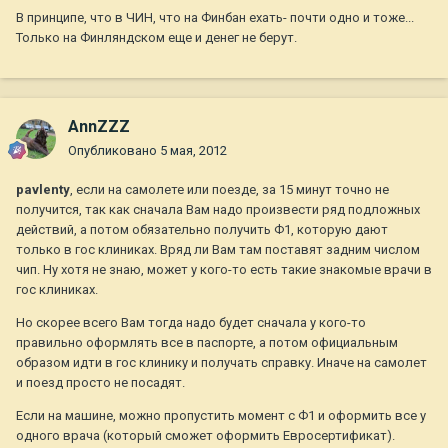
В принципе, что в ЧИН, что на Финбан ехать- почти одно и тоже...
Только на Финляндском еще и денег не берут.
AnnZZZ
Опубликовано
5 мая, 2012
pavlenty
, если на самолете или поезде, за 15 минут точно не
получится, так как сначала Вам надо произвести ряд подложных
действий, а потом обязательно получить Ф1, которую дают
только в гос клиниках. Вряд ли Вам там поставят задним числом
чип. Ну хотя не знаю, может у кого-то есть такие знакомые врачи в
гос клиниках.
Но скорее всего Вам тогда надо будет сначала у кого-то
правильно оформлять все в паспорте, а потом официальным
образом идти в гос клинику и получать справку. Иначе на самолет
и поезд просто не посадят.
Если на машине, можно пропустить момент с Ф1 и оформить все у
одного врача (который сможет оформить Евросертификат).