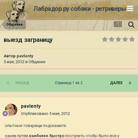
Лабрадор.ру собаки - ретриверы
Общение
выезд заграницу
Автор
pavlenty
5 мая, 2012
в
Общение
НАЗАД
Страница 1 из 2
ДАЛЕЕ
pavlenty
Опубликовано
5 мая, 2012
опытные товарищи подскажите.
каким путем
наиболее быстро
поступить чтобы было все у