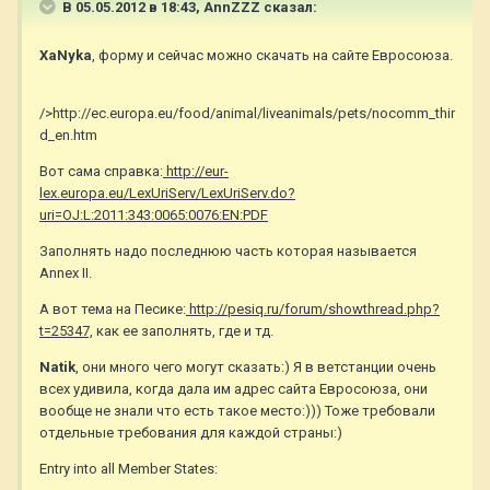
В 05.05.2012 в 18:43, AnnZZZ сказал:
ХаNyka
, форму и сейчас можно скачать на сайте Евросоюза.
/>http://ec.europa.eu/food/animal/liveanimals/pets/nocomm_thir
d_en.htm
Вот сама справка:
http://eur-
lex.europa.eu/LexUriServ/LexUriServ.do?
uri=OJ:L:2011:343:0065:0076:EN:PDF
Заполнять надо последнюю часть которая называется
Annex II.
А вот тема на Песике:
http://pesiq.ru/forum/showthread.php?
t=25347,
как ее заполнять, где и тд.
Natik
, они много чего могут сказать:) Я в ветстанции очень
всех удивила, когда дала им адрес сайта Евросоюза, они
вообще не знали что есть такое место:))) Тоже требовали
отдельные требования для каждой страны:)
Entry into all Member States: