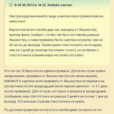
В 05.05.2012 в 18:22, ХаNyka сказал:
Смотря куда выезжаете, ведь у многих свои правила ввоза
животных.
Вероятнее всего необходим чип, вакцина от бешенства,
причем фины требуют, чтобы чип был поставлен раньше
бешенства, а сама прививка была сделана не ранее, чем за
30 суток до выезда. Также нужно глистогонить не позднее,
чем за 5 дней до выезда (не помню точно), но штампик о
глистогонке в клинике веря на слово поставят.
Это не так. В Евросоюзе единые правила. Для всех стран нужно
чипирование, прививка от бешенства (после чипирования),
НИКАКОГО картина если прививка от бешенства не первая и не
просрочена после предыдущей (если первая щенячья - то 21 день
после прививки). Для 4 стран, которые я указала в предыдущем
сообщении, еще глистогонка не раньше 5 дней и не позже 1 дня до
выезда. Остальным странам глистогонка не нужна.
По русским правилам после этого необходимо получить в гос