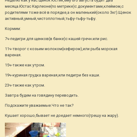
Неделю как у нас щенок Юстик,ему 6го августа будет два
месяца.Юстас Карлеоне(по метрике)с документами,клеймом,с
родителями тоже всё в порядке,а он маленький(около 3кг).Щенок
активный,умный,чистоплотный,тьфу-тьфу-тьфу.
Кормим:
7ч-педигри для щенков(в банке)с кашей гречн.или рис.
11ч-творог с козьим молоком(кефиром),или рыба морская
вареная.
15ч-также как утром.
19ч-куриная грудка вареная,или педигри без каши.
23ч-также как утром.
Завтра будем на говядину переводить.
Подскажите уважаемые.Что не так?
Кушает хорошо,бывает не доедает немного(грешу на жару).