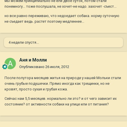
мы можем принципиально не ели двое суток, потом стали
понемногу... тоже послушала, не хочет-не надо. захочет -съест...
но все равно переживаю, что недоедает собака. норму суточную
не съедает ведь. растет поэтому медленнее...
4 недели спустя...
Аня и Молли
Опубликовано
26 июля, 2012
После полутора месяцев житья на природе у нашей Мольки стали
очень грубые подушечки. Прямо иногда как трещинки, но не
кровят, просто сухая и грубая кожа.
Сейчас нам 5,5 месяцев. нормально ли это? и от чего зависит их
состояние? от активности собаки на улице или от питания?