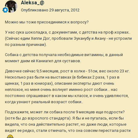
Aleksa_@
Опубликовано
29 августа, 2012
Можно мы тоже присоединимся к вопросу?
У нас сука шоколадка, с документами, с детства на проф.кормах..
(Сейчас едим Хеппи Дог, пробовали Эуканубу и Акану - не устроили
по разным причинам).
Собака с детства получала необходимые витамины, в данный
момент даем ей Каниагил для суставов.
Девочке сейчас 9,5 месяцев, рост в холке - 51см, вес около 23 кг.
Несколько раз были на выставках (в бэбиках 2 раза, 1 раз в
щенках, 1 раз в юниорах), описание эксперты дают очень
неплохое, но меня очень волнует именно рост собаки... нас
постоянно спрашивают в каком мы классе, и очень удивляются,
когда узнают реальный возраст собаки..
Подскажите, может ли собака после 9 месяцев еще подрости?
(хотя бы до взрослого стандарта). Я бы и не пугалась, если бы
видела, что она действительно растет, но даже люди, которые
видят ее редко, стали отмечать, что она совсем перестала расти