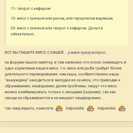
11- творог с кефиром
15- мясо с гречкой или рисом, или геркулесом варёным,
20- мясо с гречкой или творог с кефиром. Досыта
обязательно.
ВОТ ВЫ ПИШИТЕ МЯСО С КАШЕЙ.... у меня сразу вопрос...
на форуме нашла памятку, и там написано что плохо совмещать в
одно кормление каши и мясо. т.к. мясо или рыба требует более
длительного переваривания, чем каша, сообветственно каша
"вынуждена" находиться в желудке из-за мяса, что приводик к
сбраживанию, несварению далее проблемы. пишут что мясо
можно комбенировать только с овощами (сырыми), так как
овощи не сбраживаются и не мешают пищеварению...
так чему верить, помогите
:helpsmilie:
:helpsmilie: