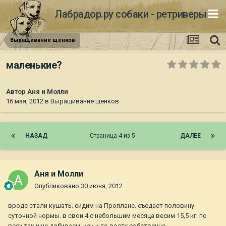
Лабрадор.ру собаки - ретриверы
Выращивание щенков
маленькие?
Автор
Аня и Молли
16 мая, 2012
в
Выращивание щенков
НАЗАД
Страница 4 из 5
ДАЛЕЕ
Аня и Молли
Опубликовано
30 июня, 2012
вроде стали кушать. сидим на Проплане. съедает половину
суточной нормы. в свои 4 с небольшим месяца весим 15,5 кг. по
весу так и не добираем. как и по росту собственно.