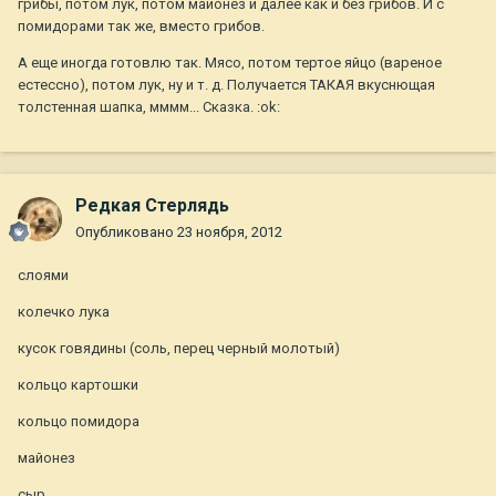
грибы, потом лук, потом майонез и далее как и без грибов. И с
помидорами так же, вместо грибов.
А еще иногда готовлю так. Мясо, потом тертое яйцо (вареное
естессно), потом лук, ну и т. д. Получается ТАКАЯ вкуснющая
толстенная шапка, мммм... Сказка. :ok:
Редкая Стерлядь
Опубликовано
23 ноября, 2012
слоями
колечко лука
кусок говядины (соль, перец черный молотый)
кольцо картошки
кольцо помидора
майонез
сыр