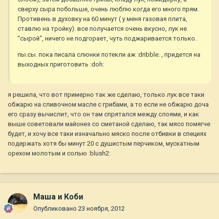
сверху сыра побольше, очень люблю когда его много прям.
Противень в духовку на 60 минут ( у меня газовая плита,
ставлю на тройку). все получается очень вкусно, лук не
"сырой", ничего не подгорает, чуть поджаривается только.
пы.сы. пока писала слюнки потекли аж :dribble: , придется на
выходных приготовить :doh:
я решила, что вот примерно так же сделаю, только лук все таки
обжарю на сливочном масле с грибами, а то если не обжарю доча
его сразу вычислит, что он там спрятался между слоями, и как
выше советовали майонез со сметаной сделаю, так мясо помягче
будет, и хочу все таки изначально мяско после отбивки в специях
подержать хотя бы минут 20 с душистым перчиком, мускатным
орехом молотым и солью :blush2:
Маша и Коби
Опубликовано
23 ноября, 2012