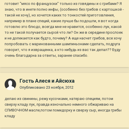
готовит "мясо по французски" только из говядины и с грибами? Я
знаю, что в инете полно инфы, (особенно без грибов с картошкой -
такой не хочу), но хочется каких то тонкостей приготовления,
например в плане специй, какие лучше бы подошли, я вот когда
готовлю это блюдо, всегда мне не нравится, особенно лук, какой
то не такой получается сырой что ли? Он же в середине прослоек
и не допекается как будто, почему? А еще насчет грибов, все хочу
попробовать с маринованными шампиньонами сделать, подруга
говорит, что я извращенка, а кто нибудь из вас так делал?? Буду
очень благодарна за ответы, заранее спасибо.
Гость Алеся и Айсюха
Опубликовано
23 ноября, 2012
делаю из свинины, режу кусочками, натераю специям, потом
сверху кладу лук, правда изночально немного обжариваю на
СЛИВОЧНОМ масле,потом помидорку и сверху сыр, иногда грибы
кладу