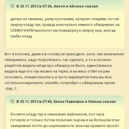
В 23.11.2012 в 07:26, Алеся и Айсюха сказал:
делаю из свинины, режу кусочками, натераю специям, потом
сверху кладу лук, правда изночально немного обжариваю на
СЛИВОЧНОМ масле,потом помидорку и сверху сыр, иногда
грибы кладу
Вот я козочка, даже и в голову не приходило :sorry: лук изначально
обжаривать, надо попробовать так сделать, а то я сколько
рецептов видела нигде про обжарку не было, единственное
видела еще что лук можно на терке, и на мясо отбитое уже
положить, специи насыпать и пусть маринуется пока вы все
остальное нарезаете, спасибо, попробую с обжареным луком
:clap_1:
В 23.11.2012 в 07:40, Елена Павловна и Лялька сказал:
Я н мясо кладу лук и смазываю майонезом, пол часа
готовлю и только потом посыпаю сыром и на большом огне
зажариваю почти до коричневости. мои как правило просят