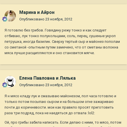
Марина и Айрон
Опубликовано
23 ноября, 2012
Я готовлю без грибов. Говядину режу тонко и как следует
отбиваю, лук тонко полукольцами, соль, перец, сушеные укроп
петрушка, иногда базилик. Сверху тертый сыр и майонез пополам
со сметаной -опытным путем замечено, что от сметаны волокна
мяса лучше расщипляются и оно становится мягче.
Елена Павловна и Лялька
Опубликовано
23 ноября, 2012
Я н мясо кладу лук и смазываю майонезом, пол часа готовлю и
только потом посыпаю сыром и на большом огне зажариваю
почти до коричневости. мои как правило просят приготовить
раза три подряд, пока не наедяться до отвала :lol2:
Ой, про грибы забила написать. Если делаю с ними, то мясо, потом