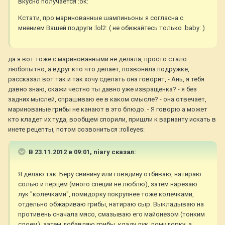
вкусно получается :ok:
Кстати, про маринованные шампиньоны я согласна с
мнением Вашей подруги :lol2: ( не обижайтесь только :baby: )
да я вот тоже с маринованными не делала, просто стало
любопытно, а вдруг кто что делает, позвонила подружке,
рассказал вот так и так хочу сделать она говорит, - Ань, я тебя
давно знаю, скажи честно ты давно уже извращенка? - я без
задних мыслей, спрашиваю ее в каком смысле? - она отвечает,
маринованые грибы не канают в это блюдо. - Я говорю а может
кто кладет их туда, вообщем спорили, пришли к варианту искать в
инете рецепты, потом созвониться :rolleyes:
В 23.11.2012 в 09:01, niary сказал:
Я делаю так. Беру свинину или говядину отбиваю, натираю
солью и перцем (много специй не люблю), затем нарезаю
лук "колечками", помидорку покрупнее тоже колечками,
отдельно обжариваю грибы, натираю сыр. Выкладываю на
противень сначала мясо, смазываю его майонезом (тонким
слоем), затем добавляю грибы, кладу лук, помидорку, а