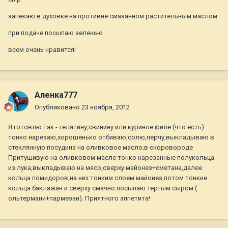
запекаю в духовке на противне смазанном растительным маслом
при подаче посыпаю зеленью
всем очень нравится!
Аленка777
Опубликовано
23 ноября, 2012
Я готовлю так - телятину,свинину или куриное филе (что есть)
тонко нарезаю,хорошенько отбиваю,солю,перчу,выкладываю в
стеклянную посудина на оливковое масло;в скоровороде
Притушивую на оливковом масле тонко нарезанные полукольца
из лука,выкладываю на мясо,сверху майонез+сметана,далее
кольца помидоров,на них тонким слоем майонез,потом тонкие
кольца баклажан и сверху смачно посыпаю тертым сыром (
ольтермани+пармезан). Приятного аппетита!