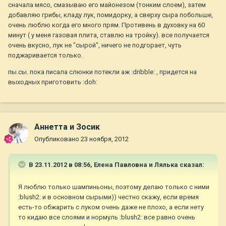
сначала мясо, смазываю его майонезом (тонким слоем), затем
добавляю грибы, кладу лук, помидорку, а сверху сыра побольше,
очень люблю когда его много прям. Противень в духовку на 60
минут ( у меня газовая плита, ставлю на тройку). все получается
очень вкусно, лук не "сырой", ничего не подгорает, чуть
поджаривается только.
пы.сы. пока писала слюнки потекли аж :dribble: , придется на
выходных приготовить :doh:
Аннетта и Зосик
Опубликовано
23 ноября, 2012
В 23.11.2012 в 08:56, Елена Павловна и Лялька сказал:
Я люблю только шампиньоны, поэтому делаю только с ними
:blush2: и в основном сырыми)) честно скажу, если время
есть-то обжарить с луком очень даже не плохо, а если нету
то кидаю все слоями и нормуль :blush2: все равно очень