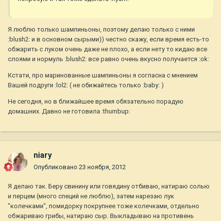
Я люблю только шампиньоны, поэтому делаю только с ними
:blush2: и в основном сырыми)) честно скажу, если время есть-то
обжарить с луком очень даже не плохо, а если нету то кидаю все
слоями и нормуль :blush2: все равно очень вкусно получается :ok:
Кстати, про маринованные шампиньоны я согласна с мнением
Вашей подруги :lol2: ( не обижайтесь только :baby: )
Не сегодня, но в ближайшее время обязательно порадую
домашних. Давно не готовила :thumbup:
niary
Опубликовано
23 ноября, 2012
Я делаю так. Беру свинину или говядину отбиваю, натираю солью
и перцем (много специй не люблю), затем нарезаю лук
"колечками", помидорку покрупнее тоже колечками, отдельно
обжариваю грибы, натираю сыр. Выкладываю на противень