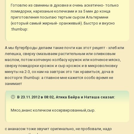
Готовлю из свинины в духовке и очень аскетично- только
помидорки, нарезаные колечками и за 5 мин до конца
приготовления посыпаю тертым сыром Альтермини
(который самый жирный- оранжевый). Быстро и вкусно
:thumbup:
А мы бутерброды делаем такие почти как этот рецепт - хлеб или
лепешка, сверху смазываем растительным или оливковым
маслом, потом копченую колбасу кружок или копченое мяско,
сверху помидорки крожок и сыр крожок и в микроволновку
минуты на 2-3, ох нам на завтрак это так нравиться, доча в
восторге :thumbup: а главное мне кажется особо время не
занимает
В 23.11.2012 в 08:02, Атика Байра и Наташа сказал:
Мясо,ананс колечком косервированный,сыр.
с ананасом тоже звучит оригинально, не пробовали, надо