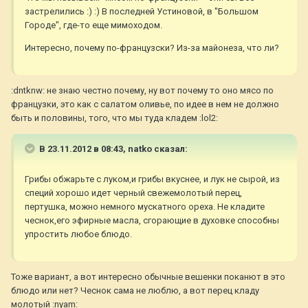
застрелились :) :) В последней Устиновой, в "Большом
Городе", где-то еще мимоходом.
Интересно, почему по-французски? Из-за майонеза, что ли?
:dntknw: не знаю честно почему, ну вот почему то оно мясо по
французки, это как с салатом оливье, по идее в нем не должно
быть и половины, того, что мы туда кладем :lol2:
В 23.11.2012 в 08:43, natko сказал:
Грибы обжарьте с луком,и грибы вкуснее, и лук не сырой, из
специй хорошо идет черный свежемолотый перец,
пертушка, можно немного мускатного ореха. Не кладите
чеснок,его эфирные масла, сгорающие в духовке способны
упростить любое блюдо.
Тоже вариант, а вот интересно обычные вешенки поканют в это
блюдо или нет? Чеснок сама не люблю, а вот перец кладу
молотый :nyam: