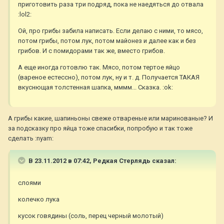
приготовить раза три подряд, пока не наедяться до отвала
:lol2:
Ой, про грибы забила написать. Если делаю с ними, то мясо,
потом грибы, потом лук, потом майонез и далее как и без
грибов. И с помидорами так же, вместо грибов.
А еще иногда готовлю так. Мясо, потом тертое яйцо
(вареное естессно), потом лук, ну и т. д. Получается ТАКАЯ
вкуснющая толстенная шапка, мммм... Сказка. :ok:
А грибы какие, шапиньоны свеже отвареные или маринованые? И
за подсказку про яйца тоже спасибки, попробую и так тоже
сделать :nyam:
В 23.11.2012 в 07:42, Редкая Стерлядь сказал:
слоями
колечко лука
кусок говядины (соль, перец черный молотый)