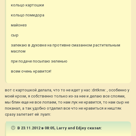
кольцо картошки
кольцо помидора
майонез
сыр
запекаю в духовке на противне смазанном растительным
маслом
при подаче посыпаю зеленью
всем очень нравится!
вот с картошкой делала, что то не идет у нас :dntknw: , особенно у
моей крохи, я собственно только из-за нее и делаю все слоями,
мы блин еще не все лопаем, то нам лук не нравится, то нам сыр не
поканал, а так удобно отделил все что не нравиться и ништяк
сразу залетает ей :nyam:
В 23.11.2012 в 08:05, Larry and Edjey сказал: