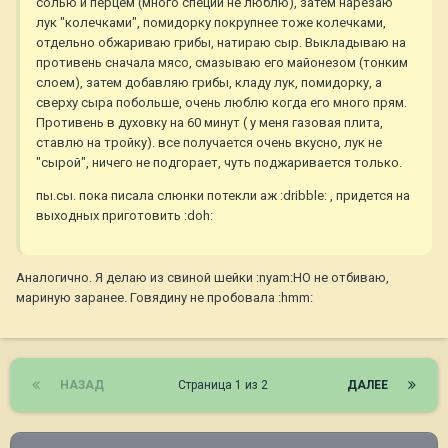
солью и перцем (много специй не люблю), затем нарезаю
лук "колечками", помидорку покрупнее тоже колечками,
отдельно обжариваю грибы, натираю сыр. Выкладываю на
противень сначала мясо, смазываю его майонезом (тонким
слоем), затем добавляю грибы, кладу лук, помидорку, а
сверху сыра побольше, очень люблю когда его много прям.
Противень в духовку на 60 минут ( у меня газовая плита,
ставлю на тройку). все получается очень вкусно, лук не
"сырой", ничего не подгорает, чуть поджаривается только.
пы.сы. пока писала слюнки потекли аж :dribble: , придется на
выходных приготовить :doh:
Аналогично. Я делаю из свиной шейки :nyam:НО не отбиваю,
мариную заранее. Говядину не пробовала :hmm:
НАЗАД
Страница 1 из 2
ДАЛЕЕ