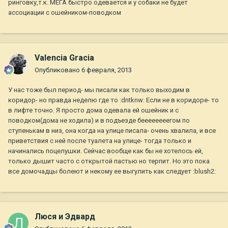
ринговку,т.к. МЕГА быстро одевается и у собаки не будет
ассоциации с ошейником-поводком
Valencia Gracia
Опубликовано
6 февраля, 2013
У нас тоже был период- мы писали как только выходим в
коридор- но правда неделю где то :dntknw: Если не в коридоре- то
в лифте точно. Я просто дома одевала ей ошейник и с
поводком(дома не ходила) и в подъезде беееееееегом по
ступенькам в низ, она когда на улице писала- очень хвалила, и все
приветствия с ней после туалета на улице- тогда только и
начинались поцелушки. Сейчас вообще как бы не хотелось ей,
только дышит часто с открытой пастью но терпит. Но это пока
все домочадцы болеют и некому ее выгулить как следует :blush2:
Люся и Эдвард