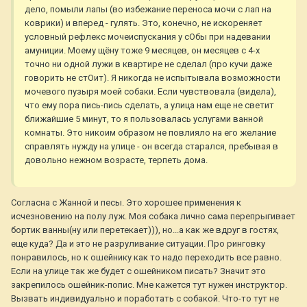
дело, помыли лапы (во избежание переноса мочи с лап на
коврики) и вперед - гулять. Это, конечно, не искореняет
условный рефлекс мочеиспускания у сОбы при надевании
амуниции. Моему щёну тоже 9 месяцев, он месяцев с 4-х
точно ни одной лужи в квартире не сделал (про кучи даже
говорить не стОит). Я никогда не испытывала возможности
мочевого пузыря моей собаки. Если чувствовала (видела),
что ему пора пись-пись сделать, а улица нам еще не светит
ближайшие 5 минут, то я пользовалась услугами ванной
комнаты. Это никоим образом не повлияло на его желание
справлять нужду на улице - он всегда старался, пребывая в
довольно нежном возрасте, терпеть дома.
Согласна с Жанной и песы. Это хорошее применения к
исчезновению на полу луж. Моя собака лично сама перепрыгивает
бортик ванны(ну или перетекает))), но...а как же вдруг в гостях,
еще куда? Да и это не разруливание ситуации. Про ринговку
понравилось, но к ошейнику как то надо переходить все равно.
Если на улице так же будет с ошейником писать? Значит это
закрепилось ошейник-попис. Мне кажется тут нужен инструктор.
Вызвать индивидуально и поработать с собакой. Что-то тут не