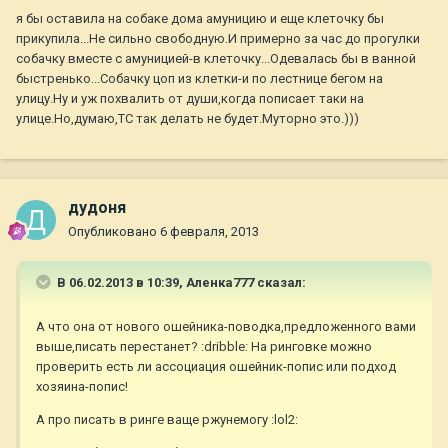
я бы оставила на собаке дома амуницию и еще клеточку бы
прикупила...Не сильно свободную.И примерно за час до прогулки
собачку вместе с амуницией-в клеточку...Одевалась бы в ванной
быстренько...Собачку цоп из клетки-и по лестнице бегом на
улицу.Ну и уж похвалить от души,когда пописает таки на
улице.Но,думаю,ТС так делать не будет.Муторно это.)))
дудоня
Опубликовано
6 февраля, 2013
В 06.02.2013 в 10:39, Аленка777 сказал:
А что она от нового ошейника-поводка,предложенного вами
выше,писать перестанет? :dribble: На ринговке можно
проверить есть ли ассоциация ошейник-попис или подход
хозяина-попис!
А про писать в ринге ваще ржунемогу :lol2: