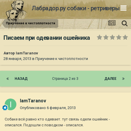
Лабрадор.ру собаки - ретриверы
Приучение к чистоплотности
Писаем при одевании ошейника
Автор
IamTaranov
28 января, 2013
в
Приучение к чистоплотности
НАЗАД
Страница 2 из 3
ДАЛЕЕ
IamTaranov
Опубликовано
6 февраля, 2013
Собаке всё равно кто одевает. тут связь одели ошейник -
описался. Подошли с поводком - описался.