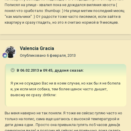
Пописял на улице - хвалил пока не дождался виляния хвоста (
понял что сработало :thumbup: ) На улице метим последний месяц
"как мальчики" :) От радости тоже часто писяемся, если зайти в
квартиру и сразу гладить, но это я считаю нормой в 9 месяцев.
Valencia Gracia
Опубликовано
6 февраля, 2013
В 06.02.2013 в 09:45, дудоня сказал:
Я уж не осуждаю Вас ни в коем случае, но как бы я не болела
и, уж если моя собака, тем более щенок часто дышит,
вывожу ее сразу :dntknw:
Вы меня наверно не так поняли. Я тоже ее сейсас гуляю часто но
только на попис, сама еще шатаюсь с высокой температурой и
дети дома одни.. Просто она привыкла гулять по5 часов день(в
суммарном виде) и поэтому ей сейчас не привычно дома сидеть