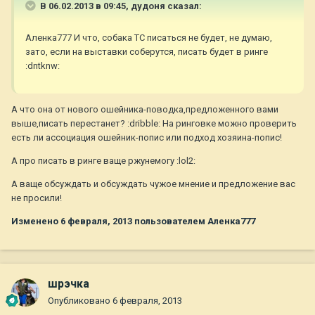
В 06.02.2013 в 09:45, дудоня сказал:
Аленка777 И что, собака ТС писаться не будет, не думаю,
зато, если на выставки соберутся, писать будет в ринге
:dntknw:
А что она от нового ошейника-поводка,предложенного вами
выше,писать перестанет? :dribble: На ринговке можно проверить
есть ли ассоциация ошейник-попис или подход хозяина-попис!
А про писать в ринге ваще ржунемогу :lol2:
А ваще обсуждать и обсуждать чужое мнение и предложение вас
не просили!
Изменено
6 февраля, 2013
пользователем Аленка777
шрэчка
Опубликовано
6 февраля, 2013