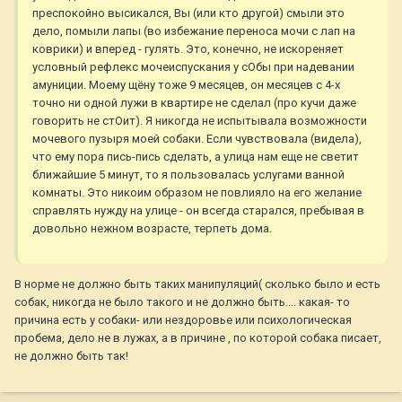
преспокойно высикался, Вы (или кто другой) смыли это
дело, помыли лапы (во избежание переноса мочи с лап на
коврики) и вперед - гулять. Это, конечно, не искореняет
условный рефлекс мочеиспускания у сОбы при надевании
амуниции. Моему щёну тоже 9 месяцев, он месяцев с 4-х
точно ни одной лужи в квартире не сделал (про кучи даже
говорить не стОит). Я никогда не испытывала возможности
мочевого пузыря моей собаки. Если чувствовала (видела),
что ему пора пись-пись сделать, а улица нам еще не светит
ближайшие 5 минут, то я пользовалась услугами ванной
комнаты. Это никоим образом не повлияло на его желание
справлять нужду на улице - он всегда старался, пребывая в
довольно нежном возрасте, терпеть дома.
В норме не должно быть таких манипуляций( сколько было и есть
собак, никогда не было такого и не должно быть.... какая- то
причина есть у собаки- или нездоровье или психологическая
пробема, дело не в лужах, а в причине , по которой собака писает,
не должно быть так!