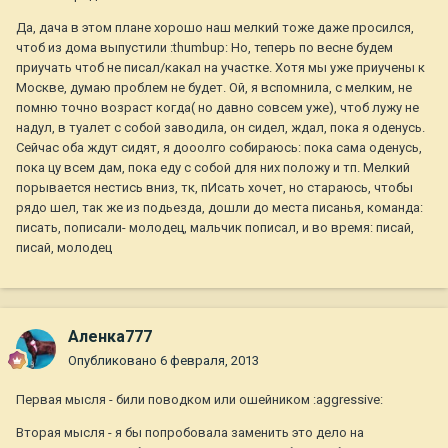
Да, дача в этом плане хорошо наш мелкий тоже даже просился,
чтоб из дома выпустили :thumbup: Но, теперь по весне будем
приучать чтоб не писал/какал на участке. Хотя мы уже приучены к
Москве, думаю проблем не будет. Ой, я вспомнила, с мелким, не
помню точно возраст когда( но давно совсем уже), чтоб лужу не
надул, в туалет с собой заводила, он сидел, ждал, пока я оденусь.
Сейчас оба ждут сидят, я дооолго собираюсь: пока сама оденусь,
пока цу всем дам, пока еду с собой для них положу и тп. Мелкий
порывается нестись вниз, тк, пИсать хочет, но стараюсь, чтобы
рядо шел, так же из подьезда, дошли до места писанья, команда:
писать, пописали- молодец, мальчик пописал, и во время: писай,
писай, молодец
Аленка777
Опубликовано
6 февраля, 2013
Первая мысля - били поводком или ошейником :aggressive:
Вторая мысля - я бы попробовала заменить это дело на