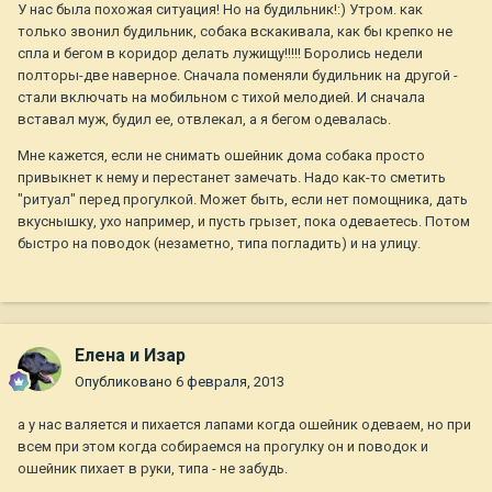
У нас была похожая ситуация! Но на будильник!:) Утром. как
только звонил будильник, собака вскакивала, как бы крепко не
спла и бегом в коридор делать лужищу!!!!! Боролись недели
полторы-две наверное. Сначала поменяли будильник на другой -
стали включать на мобильном с тихой мелодией. И сначала
вставал муж, будил ее, отвлекал, а я бегом одевалась.
Мне кажется, если не снимать ошейник дома собака просто
привыкнет к нему и перестанет замечать. Надо как-то сметить
"ритуал" перед прогулкой. Может быть, если нет помощника, дать
вкуснышку, ухо например, и пусть грызет, пока одеваетесь. Потом
быстро на поводок (незаметно, типа погладить) и на улицу.
Елена и Изар
Опубликовано
6 февраля, 2013
а у нас валяется и пихается лапами когда ошейник одеваем, но при
всем при этом когда собираемся на прогулку он и поводок и
ошейник пихает в руки, типа - не забудь.