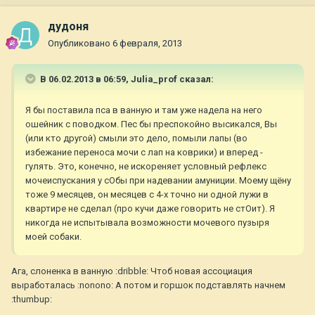
дудоня
Опубликовано
6 февраля, 2013
В 06.02.2013 в 06:59, Julia_prof сказал:
Я бы поставила пса в ванную и там уже надела на него
ошейник с поводком. Пес бы преспокойно высикался, Вы
(или кто другой) смыли это дело, помыли лапы (во
избежание переноса мочи с лап на коврики) и вперед -
гулять. Это, конечно, не искореняет условный рефлекс
мочеиспускания у сОбы при надевании амуниции. Моему щёну
тоже 9 месяцев, он месяцев с 4-х точно ни одной лужи в
квартире не сделал (про кучи даже говорить не стОит). Я
никогда не испытывала возможности мочевого пузыря
моей собаки.
Ага, слоненка в ванную :dribble: Чтоб новая ассоциация
выработалась :nonono: А потом и горшок подставлять начнем
:thumbup: