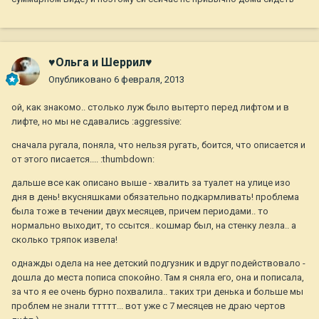
♥Ольга и Шеррил♥
Опубликовано
6 февраля, 2013
ой, как знакомо.. столько луж было вытерто перед лифтом и в
лифте, но мы не сдавались :aggressive:
сначала ругала, поняла, что нельзя ругать, боится, что описается и
от этого писается.... :thumbdown:
дальше все как описано выше - хвалить за туалет на улице изо
дня в день! вкусняшками обязательно подкармливать! проблема
была тоже в течении двух месяцев, причем периодами.. то
нормально выходит, то ссытся.. кошмар был, на стенку лезла.. а
сколько тряпок извела!
однажды одела на нее детский подгузник и вдруг подействовало -
дошла до места пописа спокойно. Там я сняла его, она и пописала,
за что я ее очень бурно похвалила.. таких три денька и больше мы
проблем не знали ттттт... вот уже с 7 месяцев не драю чертов