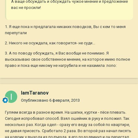
А ваще обсуждать и обсуждать чужое мнение и предложение
вас не просили!
1. Я еще пока н предлагала никаких поводков, Вы с кем то меня
перепутали
2. Никого не осуждала, как говорится- не суди...
3. А по поводу обсуждать, я Вас вообще не понимаю. Я
высказываю свое собственное мнение, на которое имею полное
право и пока еще никому не нагрубила и не нахамила :nono:
IamTaranov
Опубликовано
6 февраля, 2013
Гуляем всегда в разное время. На шапки, куртки - пёсе плевать.
Сегодня испробовал способ. Взял ошейник в руку и положил. Так
несколько раз. Когда одел - сразу его веду за собой по квартире,
не давая присесть. Сработало 2 раза. Во второй раз начал писять
на коврик у выхода из подъезда, я его пододвинул и он перестал.