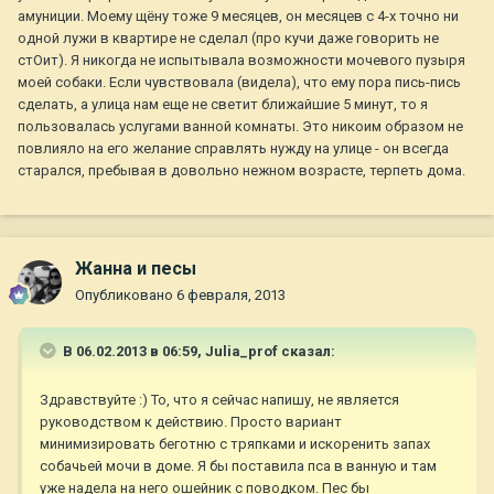
амуниции. Моему щёну тоже 9 месяцев, он месяцев с 4-х точно ни
одной лужи в квартире не сделал (про кучи даже говорить не
стОит). Я никогда не испытывала возможности мочевого пузыря
моей собаки. Если чувствовала (видела), что ему пора пись-пись
сделать, а улица нам еще не светит ближайшие 5 минут, то я
пользовалась услугами ванной комнаты. Это никоим образом не
повлияло на его желание справлять нужду на улице - он всегда
старался, пребывая в довольно нежном возрасте, терпеть дома.
Жанна и песы
Опубликовано
6 февраля, 2013
В 06.02.2013 в 06:59, Julia_prof сказал:
Здравствуйте :) То, что я сейчас напишу, не является
руководством к действию. Просто вариант
минимизировать беготню с тряпками и искоренить запах
собачьей мочи в доме. Я бы поставила пса в ванную и там
уже надела на него ошейник с поводком. Пес бы