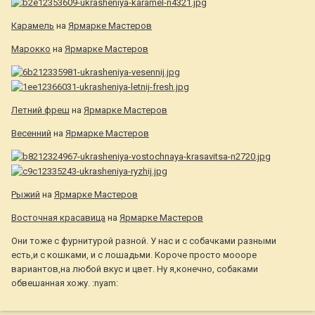
Карамель
на
Ярмарке Мастеров
Марокко
на
Ярмарке Мастеров
Летний фреш
на
Ярмарке Мастеров
Весенний
на
Ярмарке Мастеров
Рыжий
на
Ярмарке Мастеров
Восточная красавица
на
Ярмарке Мастеров
Они тоже с фурнитурой разной. У нас и с собачками разными
есть,и с кошками, и с лошадьми. Короче просто моооре
вариантов,на любой вкус и цвет. Ну я,конечно, собаками
обвешанная хожу. :nyam: