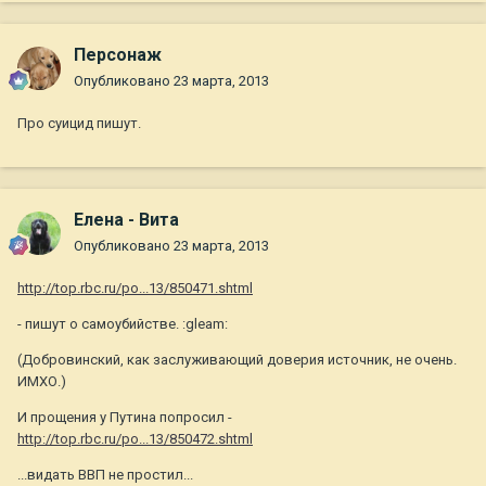
Персонаж
Опубликовано
23 марта, 2013
Про суицид пишут.
Елена - Вита
Опубликовано
23 марта, 2013
http://top.rbc.ru/po...13/850471.shtml
- пишут о самоубийстве. :gleam:
(Добровинский, как заслуживающий доверия источник, не очень.
ИМХО.)
И прощения у Путина попросил -
http://top.rbc.ru/po...13/850472.shtml
...видать ВВП не простил...