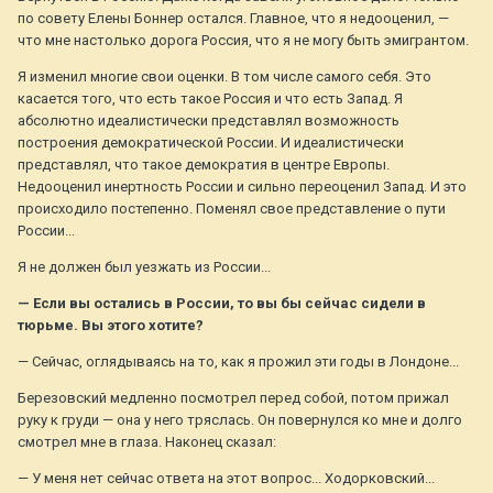
по совету Елены Боннер остался. Главное, что я недооценил, —
что мне настолько дорога Россия, что я не могу быть эмигрантом.
Я изменил многие свои оценки. В том числе самого себя. Это
касается того, что есть такое Россия и что есть Запад. Я
абсолютно идеалистически представлял возможность
построения демократической России. И идеалистически
представлял, что такое демократия в центре Европы.
Недооценил инертность России и сильно переоценил Запад. И это
происходило постепенно. Поменял свое представление о пути
России...
Я не должен был уезжать из России...
— Если вы остались в России, то вы бы сейчас сидели в
тюрьме. Вы этого хотите?
— Сейчас, оглядываясь на то, как я прожил эти годы в Лондоне...
Березовский медленно посмотрел перед собой, потом прижал
руку к груди — она у него тряслась. Он повернулся ко мне и долго
смотрел мне в глаза. Наконец сказал:
— У меня нет сейчас ответа на этот вопрос... Ходорковский...