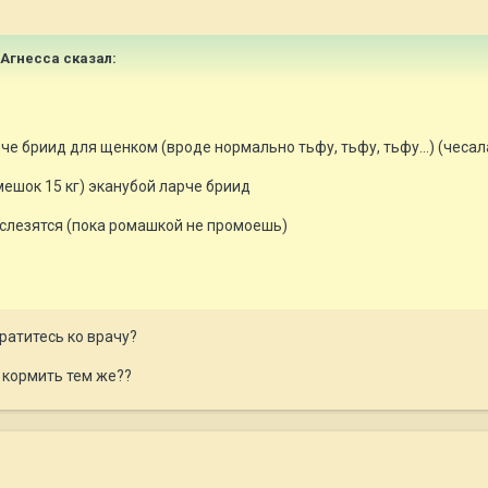
й_Агнесса сказал:
че бриид для щенком (вроде нормально тьфу, тьфу, тьфу...) (чесала
ешок 15 кг) эканубой ларче бриид
а слезятся (пока ромашкой не промоешь)
братитесь ко врачу?
а кормить тем же??