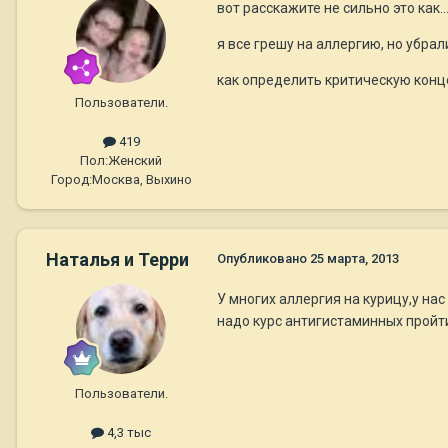
вот расскажите не сильно это как..
я все грешу на аллергию, но убрали
как определить критическую конце
Пользователи.
419
Пол:
Женский
Город:
Москва, Выхино
Наталья и Терри
Опубликовано
25 марта, 2013
У многих аллергия на курицу,у на
надо курс антигистаминных пройт
Пользователи.
4,3 тыс