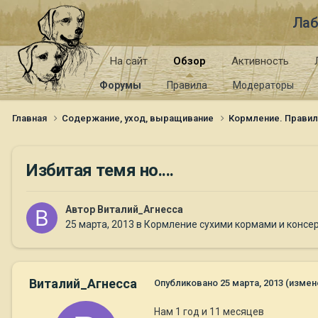
Лаб
На сайт
Обзор
Активность
Форумы
Правила
Модераторы
Главная
Содержание, уход, выращивание
Кормление. Правил
Избитая темя но....
Автор
Виталий_Агнесса
25 марта, 2013
в
Кормление сухими кормами и консе
Виталий_Агнесса
Опубликовано
25 марта, 2013
(измен
Нам 1 год и 11 месяцев