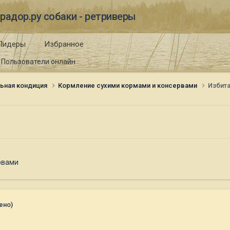
радор.ру собаки - ретриверы
Лидеры
Избранное
Пользователи онлайн
ьная кондиция
Кормление сухими кормами и консервами
Избита
рвами
ено)