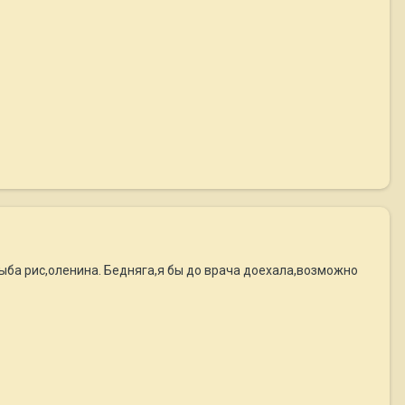
 рыба рис,оленина. Бедняга,я бы до врача доехала,возможно