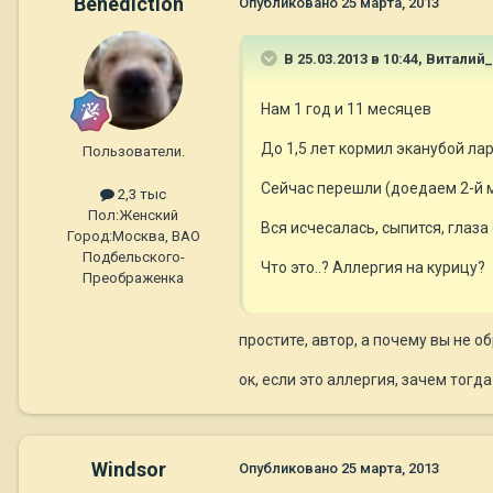
Benediction
Опубликовано
25 марта, 2013
В 25.03.2013 в 10:44, Витали
Нам 1 год и 11 месяцев
До 1,5 лет кормил эканубой лар
Пользователи.
Сейчас перешли (доедаем 2-й м
2,3 тыс
Пол:
Женский
Вся исчесалась, сыпится, глаз
Город:
Москва, ВАО
Подбельского-
Что это..? Аллергия на курицу?
Преображенка
простите, автор, а почему вы не о
ок, если это аллергия, зачем тогд
Windsor
Опубликовано
25 марта, 2013