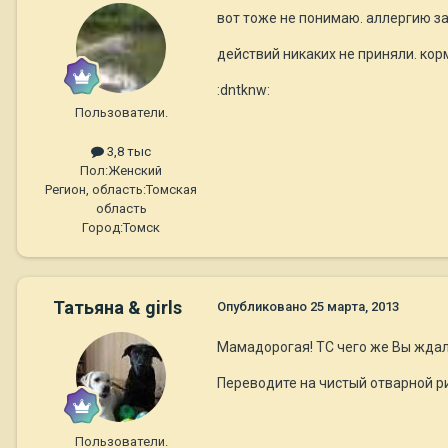
вот тоже не понимаю. аллергию з
действий никаких не приняли. кор
:dntknw:
Пользователи.
3,8 тыс
Пол:
Женский
Регион, область:
Томская
область
Город:
Томск
Татьяна & girls
Опубликовано
25 марта, 2013
Мамадорогая! ТС чего же Вы ждали
Переводите на чистый отварной ри
Пользователи.