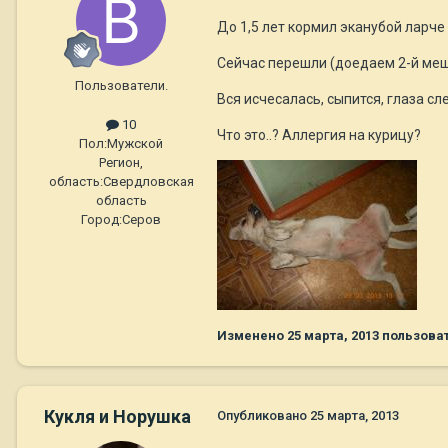
До 1,5 лет кормил эканубой ларче 
Сейчас перешли (доедаем 2-й меш
Пользователи.
Вся исчесалась, сыпится, глаза с
10
Что это..? Аллергия на курицу?
Пол:
Мужской
Регион,
область:
Свердловская
область
Город:
Серов
Изменено
25 марта, 2013
пользова
Кукля и Норушка
Опубликовано
25 марта, 2013