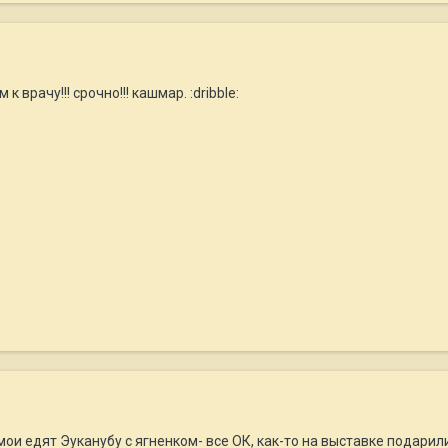
к врачу!!! срочно!!! кашмар. :dribble:
мои едят Эуканубу с ягненком- все ОК, как-то на выставке подарил