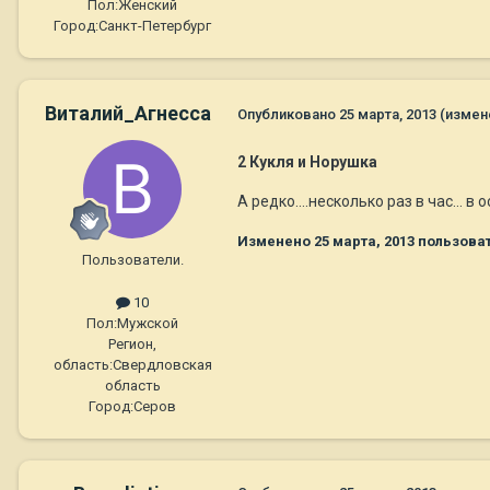
Пол:
Женский
Город:
Санкт-Петербург
Виталий_Агнесса
Опубликовано
25 марта, 2013
(измен
2 Кукля и Норушка
А редко....несколько раз в час... в
Изменено
25 марта, 2013
пользова
Пользователи.
10
Пол:
Мужской
Регион,
область:
Свердловская
область
Город:
Серов