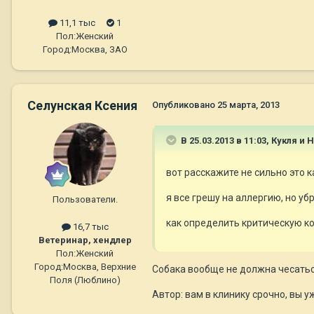
11,1 тыс
1
Пол:
Женский
Город:
Москва, ЗАО
Селунская Ксения
Опубликовано
25 марта, 2013
В 25.03.2013 в 11:03, Кукля и
вот расскажите не сильно это ка
я все грешу на аллергию, но убр
Пользователи.
как определить критическую ко
16,7 тыс
Ветеринар, хендлер
Пол:
Женский
Город:
Москва, Верхние
Собака вообще не должна чесаться
Поля (Люблино)
Автор: вам в клинику срочно, вы 