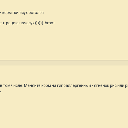
.
 корм почесух остался...
нтрацию почесух)))))) :hmm:
с в том числе. Меняйте корм на гипоаллергенный - ягненок рис или
и.