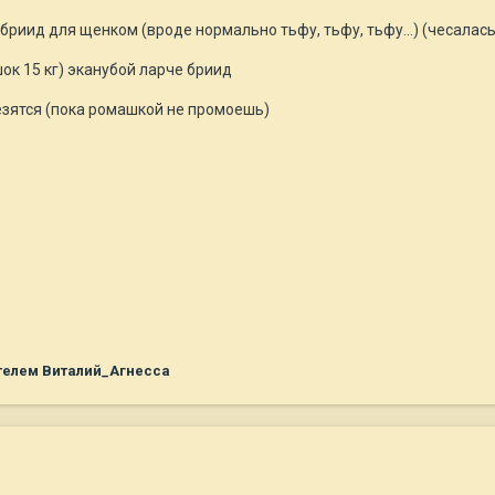
бриид для щенком (вроде нормально тьфу, тьфу, тьфу...) (чесалась,
ок 15 кг) эканубой ларче бриид
лезятся (пока ромашкой не промоешь)
телем Виталий_Агнесса