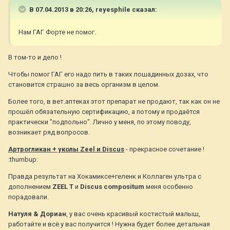
В 07.04.2013 в 20:26, reyesphile сказал:
Нам ГАГ Форте не помог.
В том-то и дело !
Чтобы помог ГАГ его надо пить в таких лошадинных дозах, что
становится страшно за весь организм в целом.
Более того, в вет.аптеках этот препарат не продают, так как он не
прошёл обязательную сертификацию, а потому и продаётся
практически "подпольно". Лично у меня, по этому поводу,
возникает ряд вопросов.
Артрогликан + уколы Zeel и Discus
- прекрасное сочетание !
:thumbup:
Правда результат на Хокамиксе+геленк и Коллаген ультра с
дополнением
ZEEL T
и
Discus compositum
меня особенно
порадовали.
Натуля & Дориан
, у вас очень красивый костистый малыш,
работайте и всё у вас получится ! Нужна будет более детальная