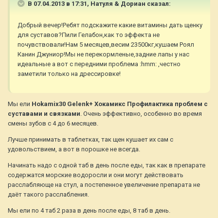
В 07.04.2013 в 17:31, Натуля & Дориан сказал:
Добрый вечер!Ребят подскажите какие витамины дать щенку
для суставов?Пили Гелабон,как то эффекта не
почувствовали!Нам 5 месяцев,весим 23500кг,кушаем Роял
Канин Джуниор!Мы не перекормленые,задние лапы у нас
идеальные а вот с передними проблема :hmm: ,честно
заметили только на дрессировке!
Мы ели
Hokamix30 Gelenk+ Хокамикс Профилактика проблем с
суставами и связками
. Очень эффективно, особенно во время
смены зубов с 4 до 6 месяцев.
Лучше принимать в таблетках, так щен кушает их сам с
удовольствием, а вот в порошке не всегда.
Начинать надо с одной таб в день после еды, так как в препарате
содержатся морские водоросли и они могут действовать
расслабляюще на стул, а постепенное увеличение препарата не
даёт такого расслабления.
Мы ели по 4 таб 2 раза в день после еды, 8 таб в день.