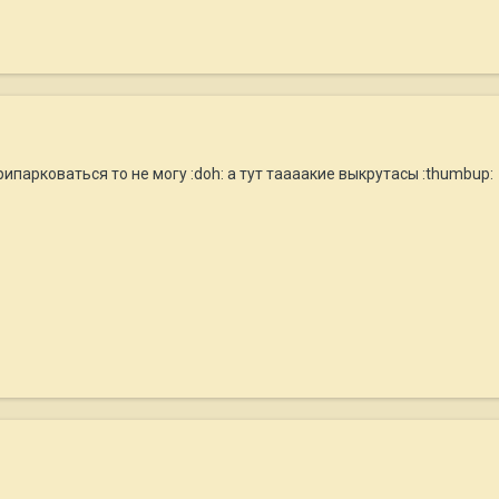
припарковаться то не могу :doh: а тут таааакие выкрутасы :thumbup: