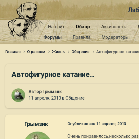
Лаб
На сайт
Обзор
Активность
Форумы
Правила
Модераторы
Главная
О разном
Жизнь
Общение
Автофигурное катание
Автофигурное катание...
Автор
Грымзик
11 апреля, 2013
в
Общение
Грымзик
Опубликовано
11 апреля, 2013
Очень понравилось,несколько раз 