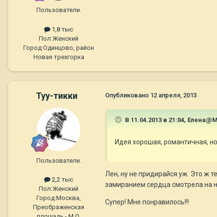
Пользователи.
1,8 тыс
Пол:
Женский
Город:
Одинцово, район
Новая трехгорка
Туу-тикки
Опубликовано
12 апреля, 2013
В 11.04.2013 в 21:04, Елена@
Идея хорошая, романтичная, н
Пользователи.
Лен, ну не придирайся уж. Это ж т
2,2 тыс
замиранием сердца смотрела на 
Пол:
Женский
Город:
Москва,
Супер! Мне понравилось!!!
Преображенская
площадь - М.О.