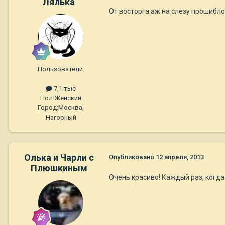
Лялька
От восторга аж на слезу прошибло
Пользователи.
7,1 тыс
Пол:
Женский
Город:
Москва,
Нагорный
Олька и Чарли с
Опубликовано
12 апреля, 2013
Плюшкиным
Очень красиво! Каждый раз, когда