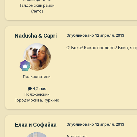
Талдомский район
(лето)
Nadusha & Capri
Опубликовано
12 апреля, 2013
О! Боже! Какая прелесть! Блин, я 
Пользователи.
4,2 тыс
Пол:
Женский
Город:
Москва, Куркино
Ёлка и Софийка
Опубликовано
12 апреля, 2013
Аааааааа....