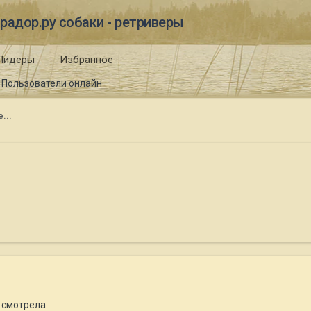
радор.ру собаки - ретриверы
Лидеры
Избранное
Пользователи онлайн
...
смотрела...