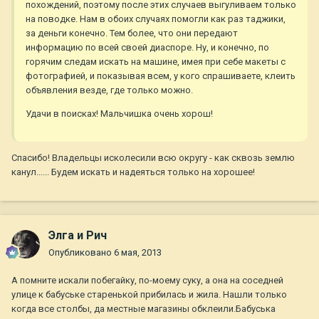
похождений, поэтому после этих случаев выгуливаем только
на поводке. Нам в обоих случаях помогли как раз таджики,
за деньги конечно. Тем более, что они передают
информацию по всей своей диаспоре. Ну, и конечно, по
горячим следам искать на машине, имея при себе макеты с
фотографией, и показывая всем, у кого спрашиваете, клеить
объявления везде, где только можно.
Удачи в поисках! Мальчишка очень хорош!
Спасибо! Владельцы исколесили всю округу - как сквозь землю
канул...... Будем искать и надеяться только на хорошее!
Элга и Рич
Опубликовано
6 мая, 2013
А помните искали побегайку, по-моему суку, а она на соседней
улице к бабуське старенькой прибилась и жила. Нашли только
когда все столбы, да местные магазины обклеили.Бабуська