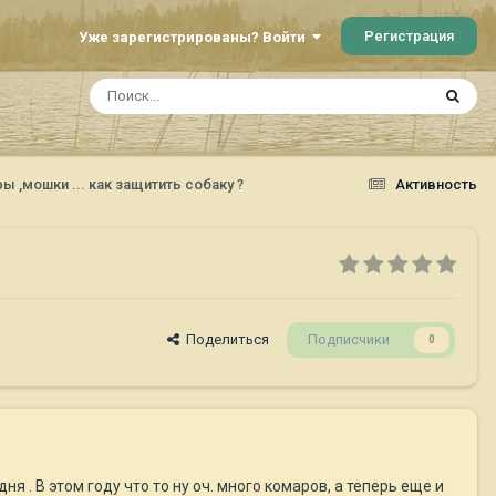
Регистрация
Уже зарегистрированы? Войти
ы ,мошки ... как защитить собаку ?
Активность
Поделиться
Подписчики
0
 . В этом году что то ну оч. много комаров, а теперь еще и