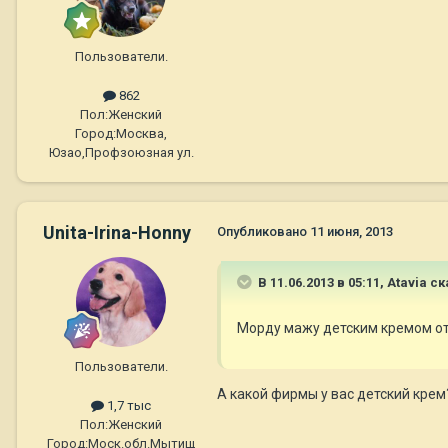
Пользователи.
862
Пол:
Женский
Город:
Москва,
Юзао,Профзоюзная ул.
Unita-Irina-Honny
Опубликовано
11 июня, 2013
В 11.06.2013 в 05:11, Atavia ск
Морду мажу детским кремом от к
Пользователи.
А какой фирмы у вас детский крем
1,7 тыс
Пол:
Женский
Город:
Моск.обл.Мытищ