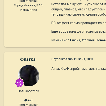
Пол:
Женский
нехватки, мажу чуть-чуть еще от л
Город:
Москва, ВАО,
общем, главное, что следует помн
Измайлово
тело пшикаю спреем, уделяя особо
ПС: эффект крема пропадает из-з
Еще вроде раньше спасались водичк
Изменено
11 июня, 2013
пользовате
Флэтка
Опубликовано
11 июня, 2013
А нам ОФФ спрей помогает, тольк
Пользователи.
625
Пол:
Женский