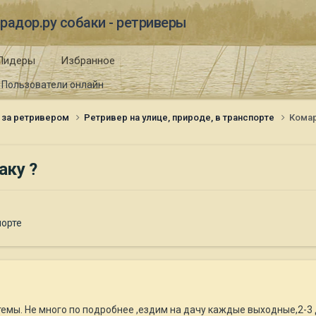
радор.ру собаки - ретриверы
Лидеры
Избранное
Пользователи онлайн
 за ретривером
Ретривер на улице, природе, в транспорте
Комар
аку ?
порте
емы. Не много по подробнее ,ездим на дачу каждые выходные,2-3 дня