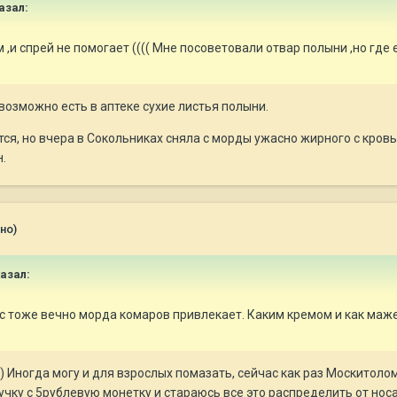
азал:
 ,и спрей не помогает (((( Мне посоветовали отвар полыни ,но где е
 возможно есть в аптеке сухие листья полыни.
тся, но вчера в Сокольниках сняла с морды ужасно жирного с кров
.
но)
казал:
с тоже вечно морда комаров привлекает. Каким кремом и как маже
) Иногда могу и для взрослых помазать, сейчас как раз Москитоло
учку с 5рублевую монетку и стараюсь все это распределить от носа