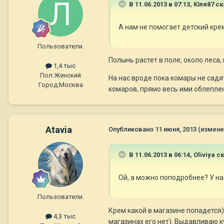
В 11.06.2013 в 07:13, Юля87 ск
А нам не помогает детский крем
Пользователи.
Полынь растет в поле, около леса,
1,4 тыс
Пол:
Женский
На нас вроде пока комары не садя
Город:
Москва
комаров, прямо весь ими облеплен
Atavia
Опубликовано
11 июня, 2013
(измене
В 11.06.2013 в 06:14, Oliviya с
Ой, а можно поподробнее? У на
Пользователи.
Крем какой в магазине попадется)
4,3 тыс
магазинах его нет). Выдавливаю к