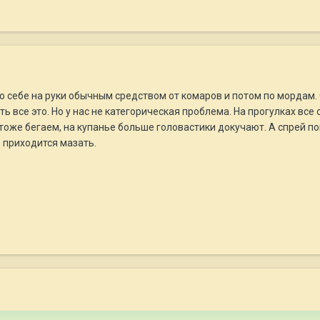
 себе на руки обычным средством от комаров и потом по мордам. С
ть все это. Но у нас не категорическая проблема. На прогулках все
тоже бегаем, на купанье больше головастики докучают. А спрей по
ь приходится мазать.