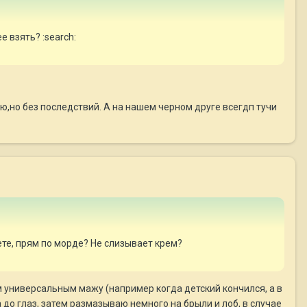
е взять? :search:
ью,но без последствий. А на нашем черном друге всегдп тучи
те, прям по морде? Не слизывает крем?
м универсальным мажу (например когда детский кончился, а в
 до глаз, затем размазываю немного на брыли и лоб, в случае