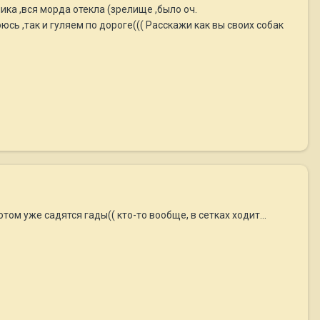
ка ,вся морда отекла (зрелище ,было оч.
юсь ,так и гуляем по дороге((( Расскажи как вы своих собак
ом уже садятся гады(( кто-то вообще, в сетках ходит...