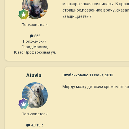
мошкара какая появилась . В прош
страшное,позвонила врачу ,сказал 
«защищаете» ?
Пользователи.
862
Пол:
Женский
Город:
Москва,
Юзао,Профзоюзная ул.
Atavia
Опубликовано
11 июня, 2013
Морду мажу детским кремом от кома
Пользователи.
4,3 тыс