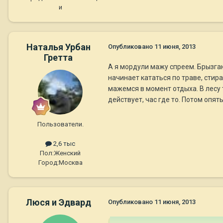
и
Наталья Урбан
Опубликовано
11 июня, 2013
Гретта
А я мордули мажу спреем. Брызгаю
начинает кататься по траве, стира
мажемся в момент отдыха. В лесу 
действует, час где то. Потом опят
Пользователи.
2,6 тыс
Пол:
Женский
Город:
Москва
Люся и Эдвард
Опубликовано
11 июня, 2013