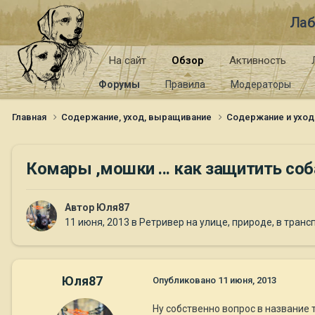
Лаб
На сайт
Обзор
Активность
Форумы
Правила
Модераторы
Главная
Содержание, уход, выращивание
Содержание и уход
Комары ,мошки ... как защитить соб
Автор
Юля87
11 июня, 2013
в
Ретривер на улице, природе, в транс
Юля87
Опубликовано
11 июня, 2013
Ну собственно вопрос в название т