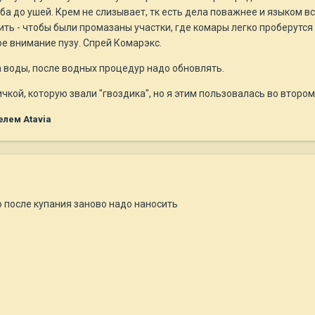
ба до ушей. Крем не слизывает, тк есть дела поважнее и языком вс
ить - чтобы были промазаны участки, где комары легко проберутся
е внимание пузу. Спрей Комарэкс.
а воды, после водных процедур надо обновлять.
ой, которую звали "гвоздика", но я этим пользовалась во втором к
лем Atavia
о после купания заново надо наносить