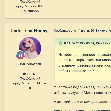
Пол:
Женский
Город:
Москва, ВАО,
Измайлово
Unita-Irina-Honny
Опубликовано
11 июня, 2013
(измене
В 11.06.2013 в 05:04, Юля87 ск
Ну собственно вопрос в названи
еще и мошкара какая появилась
Пользователи.
страшное,позвонила врачу ,сказ
собак «защищаете» ?
1,7 тыс
Пол:
Женский
Город:
Моск.обл.Мытищ
У нас та же беда( У младшенькой о
и
избежать укусов? Может ещё кто ч
А детский крем от комаров хороша
Изменено
11 июня, 2013
пользовате