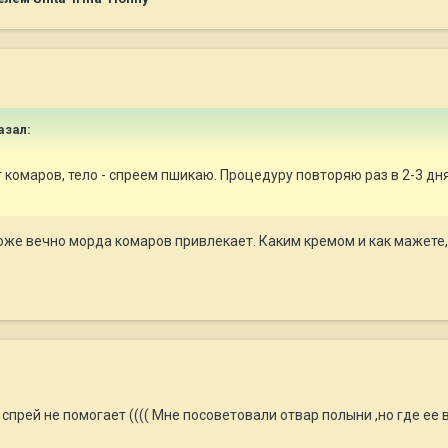
азал:
омаров, тело - спреем пшикаю. Процедуру повторяю раз в 2-3 дня, 
тоже вечно морда комаров привлекает. Каким кремом и как мажете
 спрей не помогает (((( Мне посоветовали отвар полыни ,но где ее в