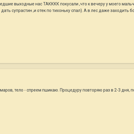
едшие выходные нас ТАКККК покусали ,что к вечеру у моего мальчи
дать супрастин ,и отек по тихоньку спал). А в лес даже заходить бо
ров, тело - спреем пшикаю. Процедуру повторяю раз в 2-3 дня, пот