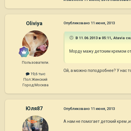
Oliviya
Опубликовано
11 июня, 2013
В 11.06.2013 в 05:11, Atavia ск
Морду мажу детским кремом от к
Пользователи.
Ой, а можно поподробнее? У нас 
19,6 тыс
Пол:
Женский
Город:
Москва
Юля87
Опубликовано
11 июня, 2013
А нам не помогает детский крем ,и