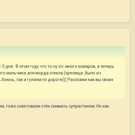
дня . В этом году что то ну оч. много комаров, а теперь
го мальчика ,вся морда отекла (зрелище ,было оч.
 боюсь ,так и гуляем по дороге((( Расскажи как вы своих
ом, тоже советовали отёк снимать супрастином. Но как