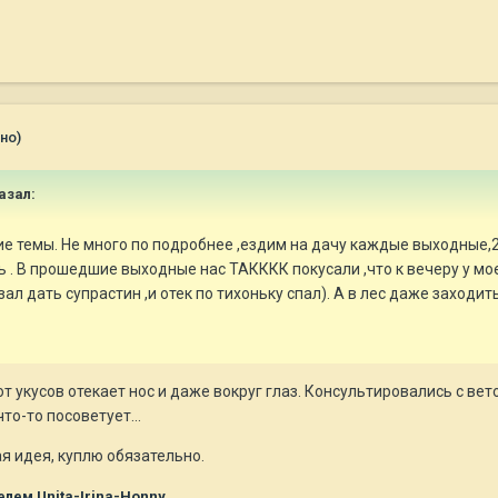
но)
азал:
е темы. Не много по подробнее ,ездим на дачу каждые выходные,2-3 
 . В прошедшие выходные нас ТАКККК покусали ,что к вечеру у мое
ал дать супрастин ,и отек по тихоньку спал). А в лес даже заходить
т укусов отекает нос и даже вокруг глаз. Консультировались с вет
то-то посоветует...
я идея, куплю обязательно.
лем Unita-Irina-Honny