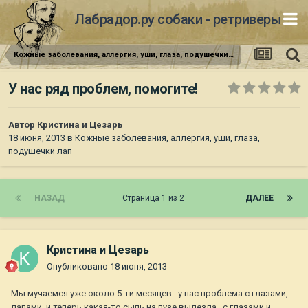
Лабрадор.ру собаки - ретриверы
Кожные заболевания, аллергия, уши, глаза, подушечки лап
У нас ряд проблем, помогите!
Автор
Кристина и Цезарь
18 июня, 2013
в
Кожные заболевания, аллергия, уши, глаза,
подушечки лап
НАЗАД
Страница 1 из 2
ДАЛЕЕ
Кристина и Цезарь
Опубликовано
18 июня, 2013
Мы мучаемся уже около 5-ти месяцев...у нас проблема с глазами,
лапами, и теперь какая-то сыпь на пузе вылезла...с глазами и