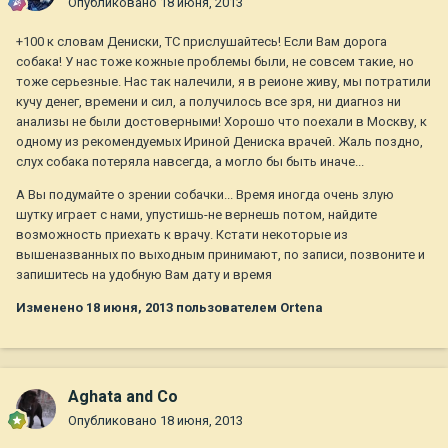
Опубликовано
18 июня, 2013
+100 к словам Дениски, ТС прислушайтесь! Если Вам дорога
собака! У нас тоже кожные проблемы были, не совсем такие, но
тоже серьезные. Нас так налечили, я в реионе живу, мы потратили
кучу денег, времени и сил, а получилось все зря, ни диагноз ни
анализы не были достоверными! Хорошо что поехали в Москву, к
одному из рекомендуемых Ириной Дениска врачей. Жаль поздно,
слух собака потеряла навсегда, а могло бы быть иначе...
А Вы подумайте о зрении собачки... Время иногда очень злую
шутку играет с нами, упустишь-не вернешь потом, найдите
возможность приехать к врачу. Кстати некоторые из
вышеназванных по выходным принимают, по записи, позвоните и
запишитесь на удобную Вам дату и время
Изменено
18 июня, 2013
пользователем Ortena
Aghata and Co
Опубликовано
18 июня, 2013