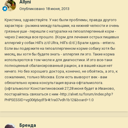
Allyni
Опубликовано
18 июня, 2013
Кристина, здравствуйте. У нас были проблемы, правда другого
характера - рыжина между пальцами, на нижней челюсти и очень
грязные уши - перешли с натуралки на гипоаллергенный корм -
через 2 месяца все прошло. (Корм для лечения острых пищевых
аллергий у собак Hill's z/d Ultra, Hill's d/d.) Брали здесь - enter.ru.
Если вы подержите на гипоаллергенном корме собаку хотя бы
месяц, вы хотя бы будете знать - аллергия ли это. Такие корма
используются в том числе и для диагностики. И это все-таки
полноценный сбалансированный рацион, а в вашей каше нет
ничего. Но без хорошего доктора, конечно, не обойтись, а это, к
сожалению, только Москва. Если есть выворот век - вам
обязательно нужна консультация врача-офтальмолога.
(офтальмолог Константиновский 27,28 июня будет в Иваново,
постарайтесь связаться с ним -http://alvet.ru/forum/index.php?
PHPSESSID=vg006j6qdf5r4t1ra07vdh1b12&board=1.0
Бренда