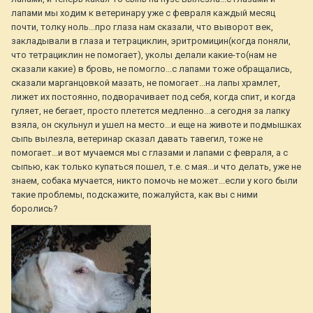
лапами мы ходим к ветеринару уже с февраля каждый месяц
почти, толку ноль...про глаза нам сказали, что выворот век,
закладывали в глаза и тетрациклин, эритромицин(когда поняли,
что тетрациклин не помогает), уколы делали какие-то(нам не
сказали какие) в бровь, не помогло...с лапами тоже обращались,
сказали марганцовкой мазать, не помогает...на лапы храмлет,
лижет их постоянно, подворачивает под себя, когда спит, и когда
гуляет, не бегает, просто плетется медленно...а сегодня за лапку
взяла, он скульнул и ушел на место...и еще на животе и подмышках
сыпь вылезла, ветеринар сказал давать тавегил, тоже не
помогает...и вот мучаемся мы с глазами и лапами с февраля, а с
сыпью, как только купаться пошел, т.е. с мая...и что делать, уже не
знаем, собака мучается, никто помочь не может...если у кого были
такие проблемы, подскажите, пожалуйста, как вы с ними
боролись?