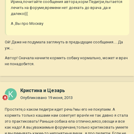
Ирина,почитайте сообщения автора,корм Педигри,пытается
лечить на форуме,времени нет доехать до врача ,да и
далеко(((
А ,Вы про Москву
Ой! Даже не подумала заглянуть в предыдущие сообщения.... Да
уж....
Автор! Сначала начните кормить собаку нормально, может и врач
не понадобится.
Кристина и Цезарь
Опубликовано
19 июня, 2013
Простите,о каком педигри идет речь?мы его не покупаем. А
кормить только кашами нам советует врач!и не так давно я стала
это практиковать! Раньше собака ела отлично,мясо,овощи и все
как надо! А вы,уважаемые форумчане,только критиковать умеете
и выдумывать какие-то непонятные вещи...я про педигри. Если не