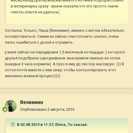
месяц назад,братец мой,маленького котенка подобрал,повез
в ветеринарку сразу - врачи сказали,что его просто съели
глисты,спасти не удалось(
Согласна. Только, Леша (Венеамин), именно с ветом обязательно
посоветоваться. Самим их сейчас глистогонить опасно, очень
легко ошибиться с дозой и отравить..
у меня сейчас на передержке 1,5 месячный котищщще :) которого
друзья подобрали однодневным. выкормили смесью из соски
(каждые 3 часа кормили). А пузо я ему до сих пор массирую :))) В
лотке почти вместе с ним сижу, чтобы контролировать этот
жизненно-важный процесс))))
Вениамин
Опубликовано
2 августа, 2013
В 02.08.2013 в 11:27, Elena_Tu сказал: