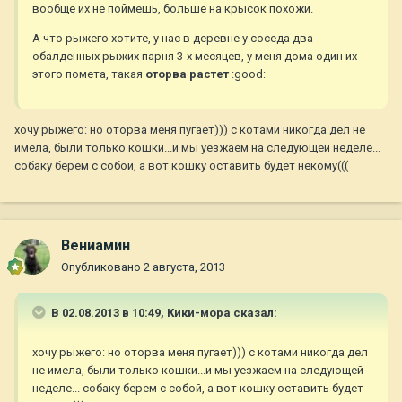
вообще их не поймешь, больше на крысок похожи.
А что рыжего хотите, у нас в деревне у соседа два
обалденных рыжих парня 3-х месяцев, у меня дома один их
этого помета, такая
оторва растет
:good:
хочу рыжего: но оторва меня пугает))) с котами никогда дел не
имела, были только кошки...и мы уезжаем на следующей неделе...
собаку берем с собой, а вот кошку оставить будет некому(((
Вениамин
Опубликовано
2 августа, 2013
В 02.08.2013 в 10:49, Кики-мора сказал:
хочу рыжего: но оторва меня пугает))) с котами никогда дел
не имела, были только кошки...и мы уезжаем на следующей
неделе... собаку берем с собой, а вот кошку оставить будет