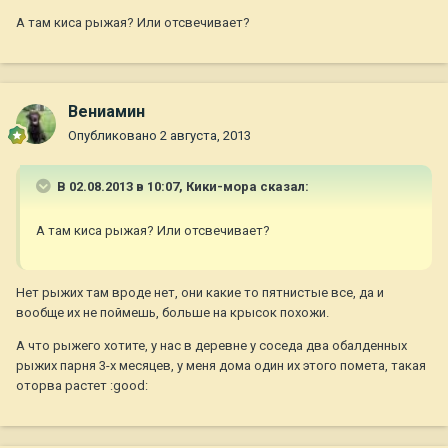
А там киса рыжая? Или отсвечивает?
Вениамин
Опубликовано
2 августа, 2013
В 02.08.2013 в 10:07, Кики-мора сказал:
А там киса рыжая? Или отсвечивает?
Нет рыжих там вроде нет, они какие то пятнистые все, да и
вообще их не поймешь, больше на крысок похожи.
А что рыжего хотите, у нас в деревне у соседа два обалденных
рыжих парня 3-х месяцев, у меня дома один их этого помета, такая
оторва растет :good: