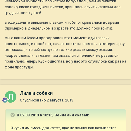
невысокой жирности. побыстрее получалось, чем из пипетки.
сопли у киски гроздьями висели, пришлось лечить каплями для
грудничковых детей.
а еще уделите внимание глазкам, чтобы открывались вовремя
(примерно в 2 недельном возрасте это должно произойти).
мы с нашим Кусом проворонили этот момент один глазик
приоткрылся, второй нет, начал гноиться. повезли в ветеринарку;
вет сказал, что сейчас нужно только резать между веками.
надрез сделали, а глазик там оказался с пеленой. не развился
правильно.Теперь Кус - одноглаз, но у нас это случилось как раз на
фоне простуды.
Лиля и собаки
Опубликовано
2 августа, 2013
В 02.08.2013 в 10:16, Вениамин сказал:
Я купил им смесь для котят, щас не помню как называется.