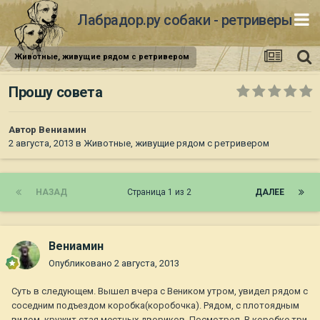
Лабрадор.ру собаки - ретриверы
Животные, живущие рядом с ретривером
Прошу совета
Автор
Вениамин
2 августа, 2013
в
Животные, живущие рядом с ретривером
НАЗАД
Страница 1 из 2
ДАЛЕЕ
Вениамин
Опубликовано
2 августа, 2013
Суть в следующем. Вышел вчера с Веником утром, увидел рядом с
соседним подъездом коробка(коробочка). Рядом, с плотоядным
видом, кружит стая местных двориков. Посмотрел. В коробке три