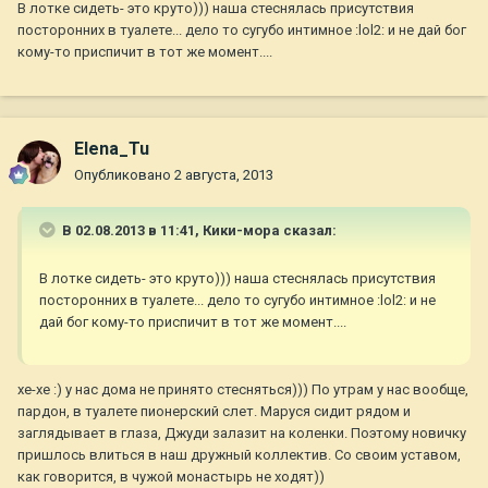
В лотке сидеть- это круто))) наша стеснялась присутствия
посторонних в туалете... дело то сугубо интимное :lol2: и не дай бог
кому-то приспичит в тот же момент....
Elena_Tu
Опубликовано
2 августа, 2013
В 02.08.2013 в 11:41, Кики-мора сказал:
В лотке сидеть- это круто))) наша стеснялась присутствия
посторонних в туалете... дело то сугубо интимное :lol2: и не
дай бог кому-то приспичит в тот же момент....
хе-хе :) у нас дома не принято стесняться))) По утрам у нас вообще,
пардон, в туалете пионерский слет. Маруся сидит рядом и
заглядывает в глаза, Джуди залазит на коленки. Поэтому новичку
пришлось влиться в наш дружный коллектив. Со своим уставом,
как говорится, в чужой монастырь не ходят))