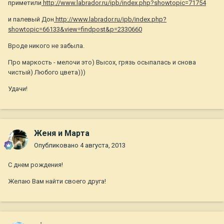
приметили
http://www.labrador.ru/ipb/index.php?showtopic=71754
и палевый Дон
http://www.labrador.ru/ipb/index.php?
showtopic=66133&view=findpost&p=2330660
Вроде никого не забыла.
Про маркость - мелочи это) Высох, грязь осыпалась и снова
чистый) Любого цвета)))
Удачи!
Женя и Марта
Опубликовано
4 августа, 2013
С днем рождения!
Желаю Вам найти своего друга!