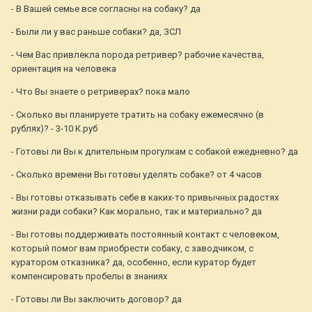
- В Вашей семье все согласны на собаку? да
- Были ли у вас раньше собаки? да, ЗСЛ
- Чем Вас привлекла порода ретривер? рабочие качества,
ориентация на человека
- Что Вы знаете о ретриверах? пока мало
- Сколько вы планируете тратить на собаку ежемесячно (в
рублях)? - 3-10 К.руб
- Готовы ли Вы к длительным прогулкам с собакой ежедневно? да
- Сколько времени Вы готовы уделять собаке? от 4 часов
- Вы готовы отказывать себе в каких-то привычных радостях
жизни ради собаки? Как морально, так и материально? да
- Вы готовы поддерживать постоянный контакт с человеком,
который помог вам приобрести собаку, с заводчиком, с
куратором отказника? да, особенно, если куратор будет
компенсировать пробелы в знаниях
- Готовы ли Вы заключить договор? да