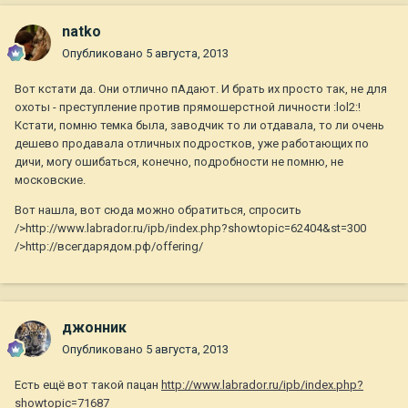
natko
Опубликовано
5 августа, 2013
Вот кстати да. Они отлично пАдают. И брать их просто так, не для
охоты - преступление против прямошерстной личности :lol2:!
Кстати, помню темка была, заводчик то ли отдавала, то ли очень
дешево продавала отличных подростков, уже работающих по
дичи, могу ошибаться, конечно, подробности не помню, не
московские.
Вот нашла, вот сюда можно обратиться, спросить
/>http://www.labrador.ru/ipb/index.php?showtopic=62404&st=300
/>http://всегдарядом.рф/offering/
джонник
Опубликовано
5 августа, 2013
Есть ещё вот такой пацан
http://www.labrador.ru/ipb/index.php?
showtopic=71687