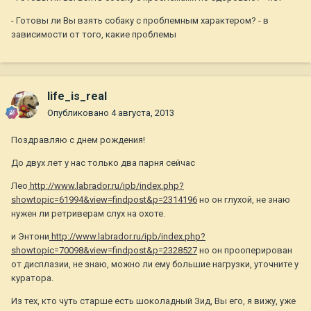
- Готовы ли Вы взять собаку с проблемным характером? - в
зависимости от того, какие проблемы
life_is_real
Опубликовано
4 августа, 2013
Поздравляю с днем рождения!
До двух лет у нас только два парня сейчас
Лео
http://www.labrador.ru/ipb/index.php?
showtopic=61994&view=findpost&p=2314196
но он глухой, не знаю
нужен ли ретриверам слух на охоте.
и Энтони
http://www.labrador.ru/ipb/index.php?
showtopic=70098&view=findpost&p=2328527
но он прооперирован
от дисплазии, не знаю, можно ли ему большие нагрузки, уточните у
куратора.
Из тех, кто чуть старше есть шоколадный Зид, Вы его, я вижу, уже