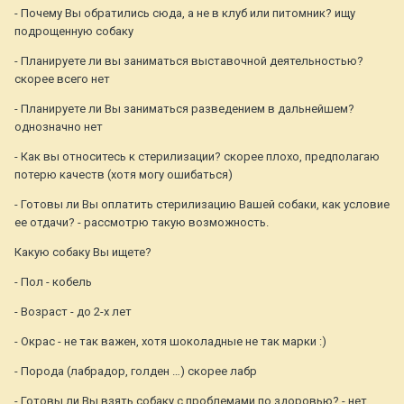
- Почему Вы обратились сюда, а не в клуб или питомник? ищу
подрощенную собаку
- Планируете ли вы заниматься выставочной деятельностью?
скорее всего нет
- Планируете ли Вы заниматься разведением в дальнейшем?
однозначно нет
- Как вы относитесь к стерилизации? скорее плохо, предполагаю
потерю качеств (хотя могу ошибаться)
- Готовы ли Вы оплатить стерилизацию Вашей собаки, как условие
ее отдачи? - рассмотрю такую возможность.
Какую собаку Вы ищете?
- Пол - кобель
- Возраст - до 2-х лет
- Окрас - не так важен, хотя шоколадные не так марки :)
- Порода (лабрадор, голден …) скорее лабр
- Готовы ли Вы взять собаку с проблемами по здоровью? - нет