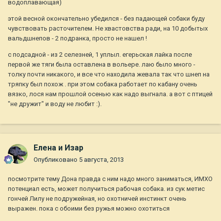
водоплавающая)
этой весной окончательно убедился - без падающей собаки буду
чувствовать расточителем. Не хвастовства ради, на 10 добытых
вальдшнепов - 2 подранка, просто не нашел !
с подсадной - из 2 селезней, 1 уплыл. егерьская лайка после
первой же тяги была оставлена в вольере. лаю было много -
толку почти никакого, и все что находила жевала так что шнеп на
тряпку был похож . при этом собака работает по кабану очень
вязко, лося нам прошлой осенью как надо выгнала. а вот с птицей
"не дружит" и воду не любит :).
Елена и Изар
Опубликовано
5 августа, 2013
посмотрите тему Дона правда с ним надо много заниматься, ИМХО
потенциал есть, может получиться рабочая собака. из сук метис
гончей Лилу не подружейная, но охотничей инстинкт очень
выражен. пока с обоими без ружья можно охотиться