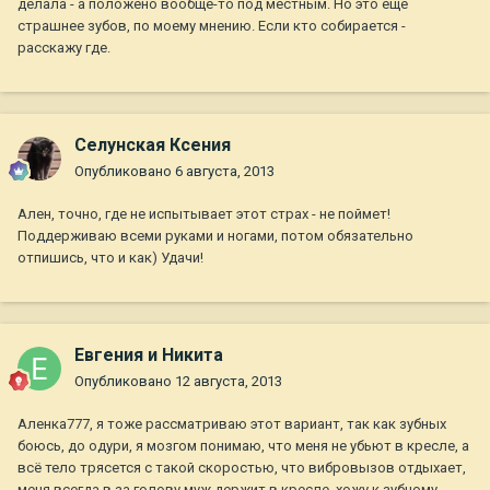
делала - а положено вообще-то под местным. Но это еще
страшнее зубов, по моему мнению. Если кто собирается -
расскажу где.
Селунская Ксения
Опубликовано
6 августа, 2013
Ален, точно, где не испытывает этот страх - не поймет!
Поддерживаю всеми руками и ногами, потом обязательно
отпишись, что и как) Удачи!
Евгения и Никита
Опубликовано
12 августа, 2013
Аленка777, я тоже рассматриваю этот вариант, так как зубных
боюсь, до одури, я мозгом понимаю, что меня не убьют в кресле, а
всё тело трясется с такой скоростью, что вибровызов отдыхает,
меня всегда в за голову муж держит в кресле, хожу к зубному