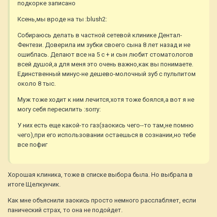
подкорке записано
Ксень,мы вроде на ты :blush2:
Собираюсь делать в частной сетевой клинике Дентал-
Фентези. Доверила им зубки своего сына 8 лет назад и не
ошиблась. Делают все на 5 с + и сын любит стоматологов
всей душой,а для меня это очень важно,как вы понимаете.
Единственный минус-не дешево-молочный зуб с пульпитом
около 8 тыс.
Муж тоже ходит к ним лечится,хотя тоже боялся,а вот я не
могу себя пересилить :sorry:
У них есть еще какой-то газ(заокись чего--то там,не помню
чего),при его использовании остаешься в сознании,но тебе
все пофиг
Хорошая клиника, тоже в списке выбора была. Но выбрала в
итоге Щелкунчик.
Как мне объяснили заокись просто немного расслабляет, если
панический страх, то она не подойдет.