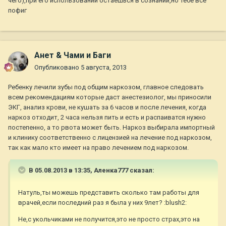
чего),при его использовании остаешься в сознании,но тебе все
пофиг
Анет & Чами и Баги
Опубликовано
5 августа, 2013
Ребенку лечили зубы под общим наркозом, главное следовать
всем рекомендациям которые даст анестезиолог, мы приносили
ЭКГ, анализ крови, не кушать за 6 часов и после лечения, когда
наркоз отходит, 2 часа нельзя пить и есть и распаиватся нужно
постепенно, а то рвота может быть. Наркоз выбирала импортный
и клинику соответственно с лицензией на лечение под наркозом,
так как мало кто имеет на право лечением под наркозом.
В 05.08.2013 в 13:35, Аленка777 сказал:
Натуль,ты можешь представить сколько там работы для
врачей,если последний раз я была у них 9лет? :blush2:
Не,с укольчиками не получится,это не просто страх,это на