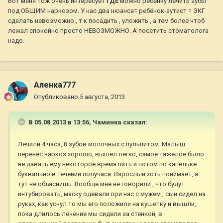
Вот меня тож очень интересует
ГДЕ
можно ребёнку лечить зубы
под ОБЩИМ наркозом. У нас два нюанса= ребёнок-аутист = ЭКГ
сделать невозможно , т к посадить , уложить , а тем более чтоб
лежал спокойно просто НЕВОЗМОЖНО. А посетить стоматолога
надо.
Аленка777
Опубликовано
5 августа, 2013
В 05.08.2013 в 13:56, Чаминка сказал:
Лечили 4 часа, 8 зубов молочных с пульпитом. Малыш
перенес наркоз хорошо, вышел легко, самое тяжелое было
не давать ему некоторое время пить и потом по капельке
буквально в течении получаса. Взрослый хоть понимает, а
тут не объяснишь. Вообще мне не говорили , что будут
интубировать, маску одевали при нас с мужем , сын сидел на
руках, как уснул то мы его положили на кушетку и вышли,
пока длилось лечение мы сидели за стенкой, в