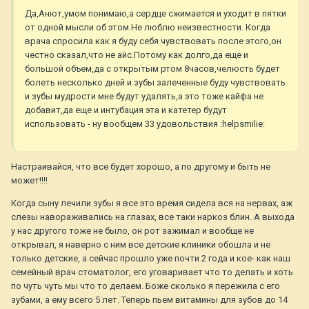
Да,Анют,умом понимаю,а сердце сжимается и уходит в пятки
от одной мысли об этом.Не люблю неизвестности. Когда
врача спросила как я буду себя чувствовать после этого,он
честно сказал,что не айс.Потому как долго,да еще и
большой объем,да с открытым ртом 8часов,челюсть будет
болеть несколько дней и зубы залеченные буду чувствовать
и зубы мудрости мне будут удалять,а это тоже кайфа не
добавит,да еще и интубация эта и катетер будут
использовать - ну вообщем 33 удовольствия :helpsmilie:
Настраивайся, что все будет хорошо, а по другому и быть не
может!!!!
Когда сыну лечили зубы я все это время сидела вся на нервах, аж
слезы навораживались на глазах, все таки наркоз блин. А выхода
у нас другого тоже не было, он рот зажимал и вообще не
открывал, я наверно с ним все детские клиники обошла и не
только детские, а сейчас прошло уже почти 2 года и кое- как наш
семейный врач стоматолог, его уговаривает что то делать и хоть
по чуть чуть мы что то делаем. Боже сколько я пережила с его
зубами, а ему всего 5 лет. Теперь пьем витамины для зубов до 14