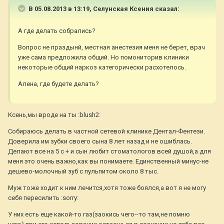
В 05.08.2013 в 13:19, Селунская Ксения сказал:
А где делать собрались?
Вопрос не праздынй, местная анестезия меня не берет, врач
уже сама предложила общий. Но помониторив клиники
некоторые общий наркоз категорически расхотелось.
Алена, где будете делать?
Ксень,мы вроде на ты :blush2:
Собираюсь делать в частной сетевой клинике Дентал-Фентези.
Доверила им зубки своего сына 8 лет назад и не ошиблась.
Делают все на 5 с + и сын любит стоматологов всей душой,а для
меня это очень важно,как вы понимаете. Единственный минус-не
дешево-молочный зуб с пульпитом около 8 тыс.
Муж тоже ходит к ним лечится,хотя тоже боялся,а вот я не могу
себя пересилить :sorry:
У них есть еще какой-то газ(заокись чего--то там,не помню