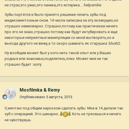
не страх,это ужас,это паника,это истерика... :helpsmilie:
Зубы портятся и было принято решение лечить зубы под
медикоментозным сном. 14 числа записана на эту экзекуцию,но
страшно неимоверно. Страшно,потому как практически ничего
про это не знаю,страшно потому как будут интубировать и еще
некоторые неприятные манипуляции со мной вытворять,но и
выхода другого не вижу,а то скоро шамкать як старушка :blush2:
Ну вообщем может был у кого-нить такой опыт или у Ваших
родных или знакомых,поделитесь,плиз. Может мне ни так
страшно будет :sorry:
Mosfilmka & Remy
Опубликовано
5 августа, 2013
О,мечтаю под общим наркозом сделать зубы. Мне в 14 делали так
зуб с операцией. Это шикарно.
Хоть не трясешься и ничего
не чувствуешь.