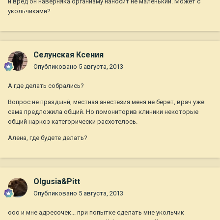
и вред он наверняка организму наносит не маленький. Может с
укольчиками?
Селунская Ксения
Опубликовано
5 августа, 2013
А где делать собрались?
Вопрос не праздынй, местная анестезия меня не берет, врач уже
сама предложила общий. Но помониторив клиники некоторые
общий наркоз категорически расхотелось.
Алена, где будете делать?
Olgusia&Pitt
Опубликовано
5 августа, 2013
ооо и мне адресочек... при попытке сделать мне укольчик