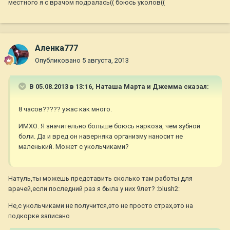
местного я с врачом подралась(( боюсь уколов((
Аленка777
Опубликовано
5 августа, 2013
В 05.08.2013 в 13:16, Наташа Марта и Джемма сказал:
8 часов????? ужас как много.
ИМХО. Я значительно больше боюсь наркоза, чем зубной
боли. Да и вред он наверняка организму наносит не
маленький. Может с укольчиками?
Натуль,ты можешь представить сколько там работы для
врачей,если последний раз я была у них 9лет? :blush2:
Не,с укольчиками не получится,это не просто страх,это на
подкорке записано