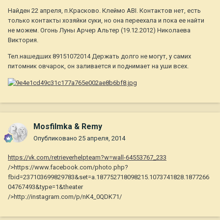
Найден 22 апреля, п.Красково. Клеймо ABI. Контактов нет, есть
только контакты хозяйки суки, но она переехала и пока ее найти
не можем. Огонь Луны Арчер Альтер (19.12.2012) Николаева
Виктория.
Тел.нашедших 89151072014 Держать долго не могут, у самих
питомник овчарок, он заливается и поднимает на уши всех.
Mosfilmka & Remy
Опубликовано
25 апреля, 2014
https://vk.com/retrieverhelpteam?w=wall-64553767_233
/>https://www.facebook.com/photo.php?
fbid=237103699829783&set=a.187752718098215.1073741828.1877266
04767493&type=1&theater
/>http://instagram.com/p/nK4_0QDK71/