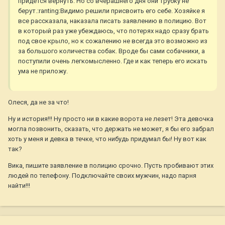
придется вернуть. Но со вчерашнего дня они трубку не
берут.:ranting:Видимо решили присвоить его себе. Хозяйке я
все рассказала, наказала писать заявлению в полицию. Вот
в который раз уже убеждаюсь, что потерях надо сразу брать
под свое крыло, но к сожалению не всегда это возможно из
за большого количества собак. Вроде бы сами собачники, а
поступили очень легкомысленно. Где и как теперь его искать
ума не приложу.
Олеся, да не за что!
Ну и история!!! Ну просто ни в какие ворота не лезет! Эта девочка
могла позвонить, сказать, что держать не может, я бы его забрал
хоть у меня и девка в течке, что нибудь придумал бы! Ну вот как
так?
Вика, пишите заявление в полицию срочно. Пусть пробивают этих
людей по телефону. Подключайте своих мужчин, надо парня
найти!!!