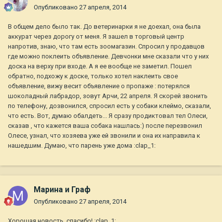
Опубликовано
27 апреля, 2014
В общем дело было так. До ветеринарки я не доехал, она была
аккурат через дорогу от меня. Я зашел в торговый центр
напротив, знаю, что там есть зоомагазин. Спросил у продавцов
где можно поклеить объявление. Девчонки мне сказали что у них
доска на верху при входе. А я ее вообще не заметил. Пошел
обратно, подхожу к доске, только хотел наклеить свое
объявление, вижу весит объявление о пропаже : потерялся
шоколадный лабрадор, зовут Арчи, 22 апреля. Я скорей звонить
по телефону, дозвонился, спросил есть у собаки клеймо, сказали,
что есть. Вот, думаю обалдеть... Я сразу продиктовал тел Олеси,
сказав , что кажется ваша собака нашлась:) после перезвонил
Олесе, узнал, что хозяева уже ей звонили и она их направила к
нашедшим. Думаю, что парень уже дома :clap_1:
Марина и Граф
Опубликовано
27 апреля, 2014
Хорошая новость, спасибо! :clap_1: